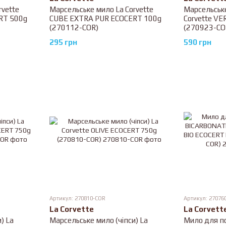
rvette
Марсельське мило La Corvette
Марсельське
RT 500g
CUBE EXTRA PUR ECOCERT 100g
Corvette V
(270112-COR)
(270923-CO
295 грн
590 грн
Артикул: 270810-COR
Артикул: 27076
La Corvette
La Corvett
) La
Марсельське мило (чіпси) La
Мило для по