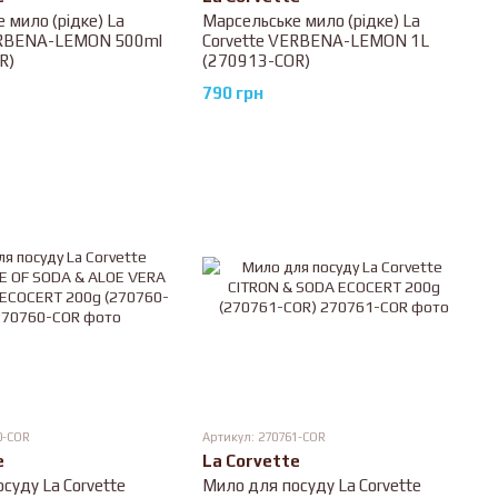
 мило (рідке) La
Марсельське мило (рідке) La
ERBENA-LEMON 500ml
Corvette VERBENA-LEMON 1L
R)
(270913-COR)
790 грн
0-COR
Артикул: 270761-COR
e
La Corvette
суду La Corvette
Мило для посуду La Corvette