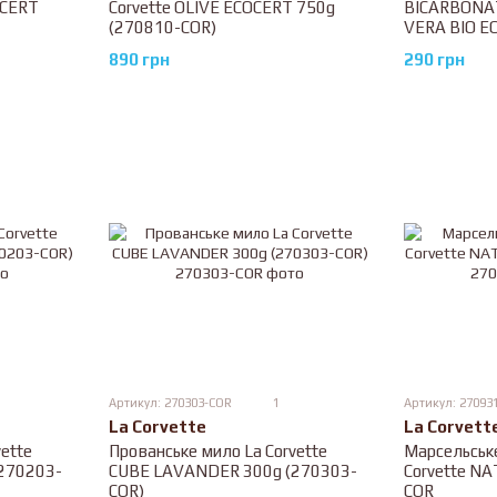
OCERT
Corvette OLIVE ECOCERT 750g
BICARBONAT
(270810-COR)
VERA BIO E
(270760-CO
890 грн
290 грн
Артикул: 270303-COR
1
Артикул: 27093
La Corvett
La Corvette
Марсельське
ette
Прованське мило La Corvette
Corvette N
270203-
CUBE LAVANDER 300g (270303-
COR
COR)