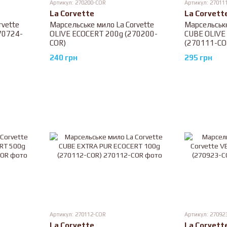
Артикул: 270200-COR
Артикул: 27011
La Corvette
La Corvett
rvette
Марсельське мило La Corvette
Марсельське
70724-
OLIVE ECOCERT 200g (270200-
CUBE OLIVE
COR)
(270111-CO
240 грн
295 грн
Артикул: 270112-COR
Артикул: 27092
La Corvette
La Corvett