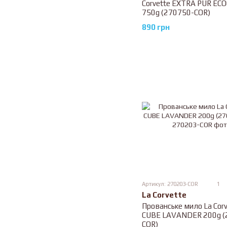
Corvette EXTRA PUR EC
750g (270750-COR)
890 грн
Артикул: 270203-COR
1
La Corvette
Прованське мило La Corv
CUBE LAVANDER 200g (
COR)