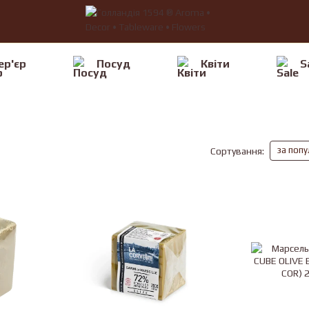
ер'єр
Посуд
Квiти
S
за поп
Сортування: