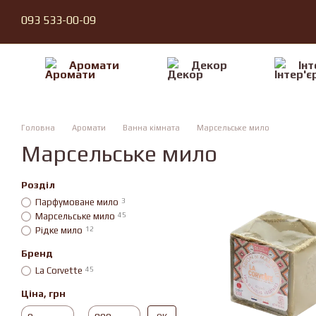
Перейти до основного контенту
093 533-00-09
Аромати
Декор
Iнт
Головна
Аромати
Ванна кімната
Марсельське мило
Марсельське мило
Розділ
Парфумоване мило
3
Марсельське мило
45
Рідке мило
12
Бренд
La Corvette
45
Ціна, грн
Від Ціна, грн
До Ціна, грн