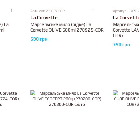
1
1
Артикул: 270925-COR
Артикул: 27091
La Corvette
La Corvett
) La
Марсельське мило (рідке) La
Марсельське
ml
Corvette OLIVE 500ml 270925-COR
Corvette L
COR)
590 грн
790 грн