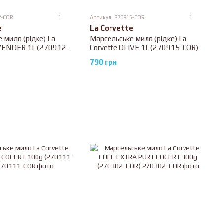
1
1
2-COR
Артикул: 270915-COR
e
La Corvette
 мило (рідке) La
Марсельське мило (рідке) La
AVENDER 1L (270912-
Corvette OLIVE 1L (270915-COR)
790 грн