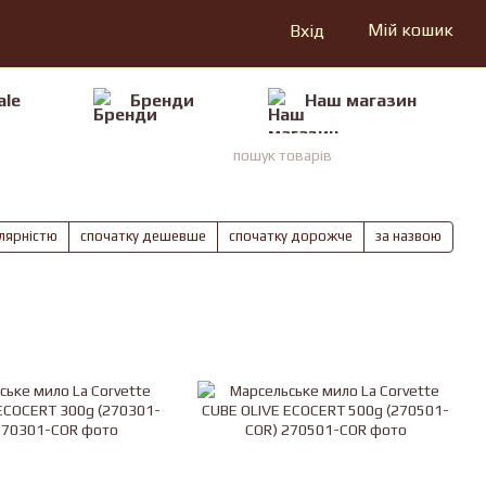
Мій кошик
Вхід
ale
Бренди
Наш магазин
улярністю
спочатку дешевше
спочатку дорожче
за назвою