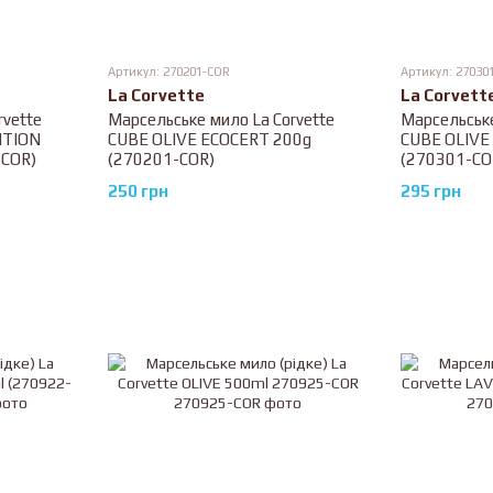
Артикул: 270201-COR
Артикул: 27030
La Corvette
La Corvett
rvette
Марсельське мило La Corvette
Марсельське
ITION
CUBE OLIVE ECOCERT 200g
CUBE OLIVE
-COR)
(270201-COR)
(270301-CO
250 грн
295 грн