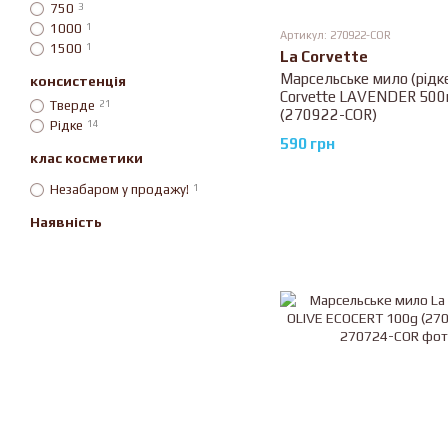
750
3
1000
1
Артикул: 270922-COR
1500
1
La Corvette
Марсельське мило (рідке
консистенція
Corvette LAVENDER 500
Тверде
21
(270922-COR)
Рiдке
14
590 грн
клас косметики
Незабаром у продажу!
1
Наявність