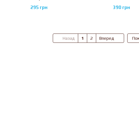
390 грн
295 грн
Назад
1
2
Вперед
Пок