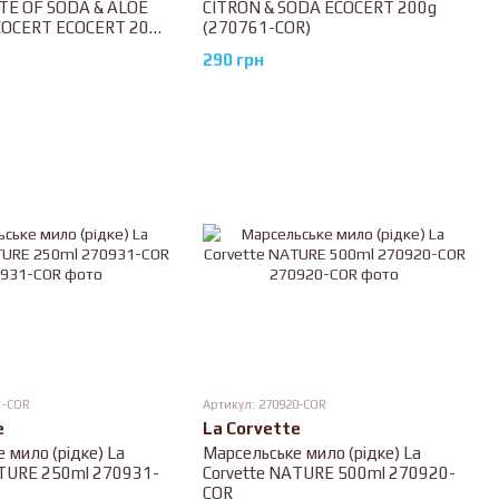
E OF SODA & ALOE
CITRON & SODA ECOCERT 200g
COCERT ECOCERT 200g
(270761-COR)
R)
290 грн
1-COR
Артикул: 270920-COR
e
La Corvette
 мило (рідке) La
Марсельське мило (рідке) La
ATURE 250ml 270931-
Corvette NATURE 500ml 270920-
COR