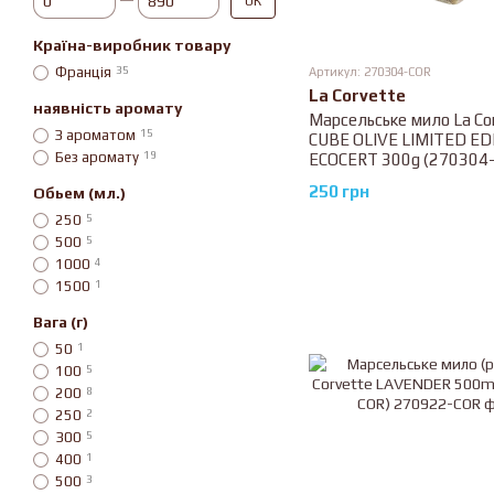
ОК
Країна-виробник товару
Франція
35
Артикул: 270304-COR
La Corvette
наявність аромату
Марсельське мило La Co
З ароматом
15
CUBE OLIVE LIMITED ED
Без аромату
19
ECOCERT 300g (270304
250 грн
Обьем (мл.)
250
5
500
5
1000
4
1500
1
Вага (г)
50
1
100
5
200
8
250
2
300
5
400
1
500
3