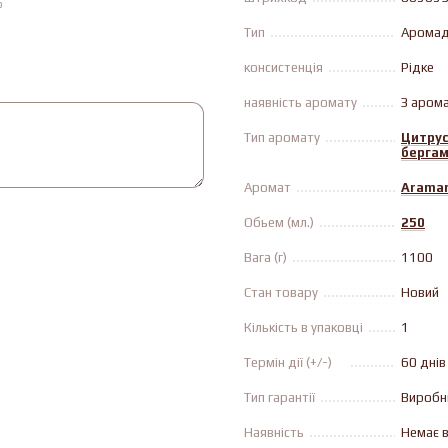
ю
Тип
Аромад
консистенція
Рiдке
наявність аромату
З аром
Тип аромату
Цитрус
бергам
Аромат
Arama
Обьем (мл.)
250
Вага (г)
1100
Стан товару
Новий
Кількість в упаковці
1
Термін дії (+/-)
60 днів
Тип гарантії
Виробн
Наявність
Немає в