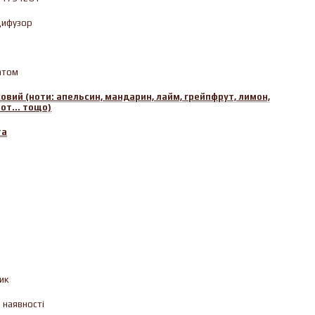
ифузор
атом
овий (ноти: апельсин, мандарин, лайм, грейпфрут, лимон,
от... тощо)
ra
ик
 наявності