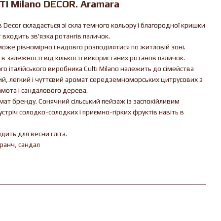
I Milano DECOR. Aramara
Decor складається зі скла темного кольору і благородної кришки
 входить зв'язка ротангів паличок.
може рівномірно і надовго розподілятися по житловій зоні.
в залежності від кількості використаних ротангів паличок.
о італійського виробника Culti Milano належить до сімейства
ий, легкий і чуттєвий аромат середземноморських цитрусових з
амота і сандалового дерева.
мат бренду. Сонячний сільський пейзаж із заспокійливим
тріч солодко-солодких і приємно-гірких фруктів навіть в
ить для весни і літа.
аранч, сандал