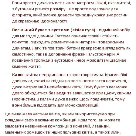
Вони просто дихають весільним настроєм. Ніжні, оксамитові,
з бутонами різного розміру - це просто подарунок для
флориста, який зможе довести природну красу цих рослин
до справжньої досконалості.
Весільний букет з еустоми (лізіантуса)
- відмінний вибір
для молодої дівчини. Еустома означає спокій і стійкість
почуттів, підходить романтичним натурам і товариським
дівчатам. Легкі та повітряні бутони прекрасно виглядають як
самостійно, так і в доповненні фрезій і альстромерій. А
поєднання троянди з еустомой - несе молодятам щасливе
сімейне життя.
Кали
- квітка неординарна та аристократична. Красиві білі
дзвіночки, схожі на спідницю весільного плаття нареченої, -
дуже витривалі й невибагливі квіти. Тому букет з кал може
довго обходитися без води та залишатися при цьому свіжим
і урочистим. З калами дуже важко щось поєднувати, тому
вони більше підходять для монокомпозицій.
Це лише мала частина квітів, які ми використовуємо при
складанні своїх весільних комбінацій. Крім того, ви можете
замовити незвичайні композиції з конвалій, лаванди,
маленьких ромашок та інших польових квітів, а також лілій,