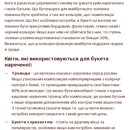
його в руках всю церемонію і нікому не давати крім нареченого
і своїх батьків. Що бутоньєрка для майбутнього чоловіка
повинна бути зроблена з тих же кольорів, що і композиція
нареченої. Що без особливої потреби, в букеті на весілля не
повинні бути присутніми бордовий, фіолетовий, темно синій і
чорний кольори. Якщо вже ніяк не обійтися без них, то ступінь
«появи» у композиції повинна становити не більше 20%.
Вважається, що ці кольори провокую майбутні подружні сварки
й зради.
Квіти, які використовуються для букета
нареченої:
Троянди
- це квіткова класика і королева серед рослин.
Якщо у весільних композиціях найпопулярнішим з колірної
палітри є білий, то трояндами прикрашають свої букетики -
80% всіх молодят. Це може бути монобукет тільки з одних
кущових червоних троянд або композиція, де великі бутони
є лише яскравим доповненням або контрастним акцентом.
З точністю можна сказати лише те, що ці квіти можна і
потрібно використовувати в такий урочистий день.
Букети з хризантем
- стоять на другому місці за
популярністю, особливо якщо вам потрібен зимовий чи