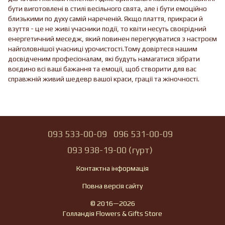
бути виготовлені в стилі весільного свята, але і бути емоційно
близькими по духу самій нареченій. Якщо плаття, прикраси й
взуття - це не живі учасники події, то квіти несуть своєрідний
енергетичний меседж, який повинен перегукуватися з настроєм
найголовнішої учасниці урочистості.Тому довіртеся нашим
досвідченим професіоналам, які будуть намагатися зібрати
воєдино всі ваші бажання та емоції, щоб створити для вас
справжній живий шедевр вашої краси, грації та жіночності.
093 533-00-09
096 531-00-09
093 938-19-00 (гурт)
Контактна інформація
Повна версія сайту
© 2016—2026
Голландія Flowers & Gifts Store