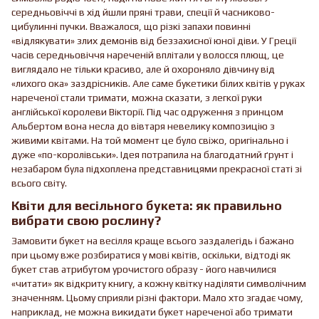
середньовіччі в хід йшли пряні трави, спеції й часниково-
цибулинні пучки. Вважалося, що різкі запахи повинні
«відлякувати» злих демонів від беззахисної юної діви. У Греції
часів середньовіччя нареченій вплітали у волосся плющ, це
виглядало не тільки красиво, але й охороняло дівчину від
«лихого ока» заздрісників. Але саме букетики білих квітів у руках
нареченої стали тримати, можна сказати, з легкої руки
англійської королеви Вікторії. Під час одруження з принцом
Альбертом вона несла до вівтаря невелику композицію з
живими квітами. На той момент це було свіжо, оригінально і
дуже «по-королівськи». Ідея потрапила на благодатний ґрунт і
незабаром була підхоплена представницями прекрасної статі зі
всього світу.
Квіти для весільного букета: як правильно
вибрати свою рослину?
Замовити букет на весілля краще всього заздалегідь і бажано
при цьому вже розбиратися у мові квітів, оскільки, відтоді як
букет став атрибутом урочистого образу - його навчилися
«читати» як відкриту книгу, а кожну квітку наділяти символічним
значенням. Цьому сприяли різні фактори. Мало хто згадає чому,
наприклад, не можна викидати букет нареченої або тримати