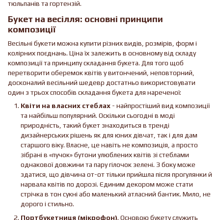
тюльпанів та гортензій.
Букет на весілля: основні принципи
композиції
Весільні букети можна купити різних видів, розмірів, форм і
колірних поєднань. Ціна їх залежить в основному від складу
композиції та принципу складання букета. Для того щоб
перетворити оберемок квітів у витончений, неповторний,
досконалий весільний шедевр достатньо використовувати
один з трьох способів складання букета для нареченої:
Квіти на власних стеблах
- найпростіший вид композиції
та найбільш популярний. Оскільки сьогодні в моді
природність, такий букет знаходиться в тренді
дизайнерських рішень як для юних дівчат, так і для дам
старшого віку. Власне, це навіть не композиція, а просто
зібрані в «пучок» бутони улюблених квітів зі стеблами
однакової довжини та пару гілочок зелені. З боку може
здатися, що дівчина от-от тільки прийшла після прогулянки й
нарвала квітів по дорозі. Єдиним декором може стати
стрічка в тон сукні або маленький атласний бантик. Мило, не
дорого і стильно.
Портбукетниця (мікрофон)
. Основою букету служить