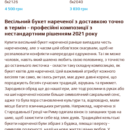
бк2126
бк2040
4 500 грн
3 830 грн
Весільний букет нареченої з доставкою точно
в термін - професійні композиції з
нестандартним рішенням 2021 року
Купити весільний букет нареченої раніше випадала честь
нареченому, але з часом цей обов'язок скасували, щоб не
розпалювати конфлікти напередодні одруження. Та і як може
чоловік, навіть який шалено любить свою половинку, з точністю
до останнього листочка - скласти таку складну композицію, як
букет квітів для нареченої. Цей важливий атрибут кожного
весілля так само, як і весь ритуал, має дуже давні корені, що
породжують безліч сучасних традицій, вірувань та прикмет.
Зародився обряд ще до нашої ери, але тоді рослини в руках або
на шиї нареченої носили більше символічний сакральний сенс,
адже то була пора становлення культури та, відповідно, мали
місце багато язичницьких ритуалів. Наприклад, наречена зі
Стародавньої Греції чи Риму одягала вінок із запашних трав на
шию, щоб захистити себе від злих духів. Традиційні кельтські
букети нареченої були зібрані з будяка, плюща і вересу -
символів родючості, надії на нове життя і вічну любов. У