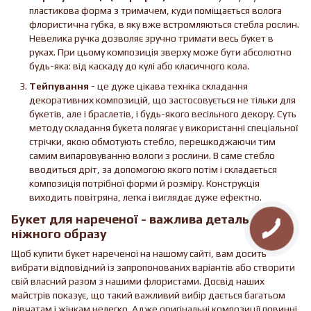
пластикова форма з тримачем, куди поміщається волога
флористична губка, в яку вже встромляються стебла рослин.
Невелика ручка дозволяє зручно тримати весь букет в
руках. При цьому композиція зверху може бути абсолютно
будь-яка: від каскаду до кулі або класичного кола.
Тейпування
- це дуже цікава техніка складання
декоративних композицій, що застосовується не тільки для
букетів, але і браслетів, і будь-якого весільного декору. Суть
методу складання букета полягає у використанні спеціальної
стрічки, якою обмотують стебло, перешкоджаючи тим
самим випаровуванню вологи з рослини. В саме стебло
вводиться дріт, за допомогою якого потім і складається
композиція потрібної форми й розміру. Конструкція
виходить повітряна, легка і виглядає дуже ефектно.
Букет для нареченої - важлива деталь
ніжного образу
Щоб купити букет нареченої на нашому сайті, вам досить
вибрати відповідний із запропонованих варіантів або створити
свій власний разом з нашими флористами. Досвід наших
майстрів показує, що такий важливий вибір дається багатьом
дівчатам і жінкам нелегко. Адже оригінальні композиції повинні