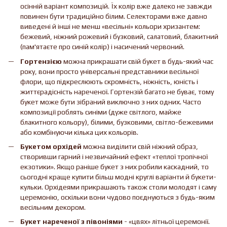
осінній варіант композицій. Їх колір вже далеко не завжди
повинен бути традиційно білим. Селекторами вже давно
виведені й інші не менш «весільні» кольори хризантем:
бежевий, ніжний рожевий і бузковий, салатовий, блакитний
(пам'ятаєте про синій колір) і насичений червоний.
Гортензією
можна прикрашати свій букет в будь-який час
року, вони просто універсальні представники весільної
флори, що підкреслюють скромність, ніжність, юність і
життєрадісність нареченої. Гортензій багато не буває, тому
букет може бути зібраний виключно з них одних. Часто
композиції роблять синіми (дуже світлого, майже
блакитного кольору), білими, бузковими, світло-бежевими
або комбінуючи кілька цих кольорів.
Букетом орхідей
можна виділити свій ніжний образ,
створивши гарний і незвичайний ефект «теплої тропічної
екзотики». Якщо раніше букет з них робили каскадний, то
сьогодні краще купити більш модні круглі варіанти й букети-
кульки. Орхідеями прикрашають також столи молодят і саму
церемонію, оскільки вони чудово поєднуються з будь-яким
весільним декором.
Букет нареченої з півоніями
- «цвях» літньої церемонії.