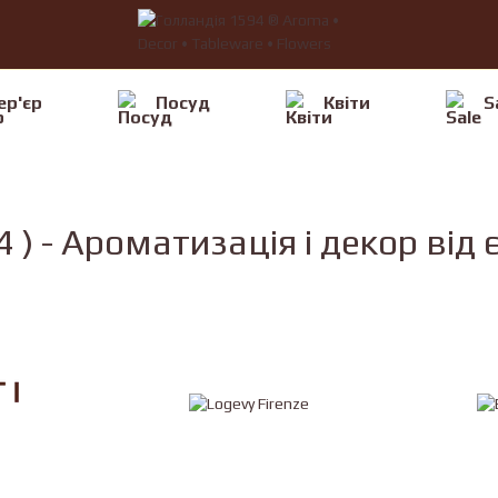
ер'єр
Посуд
Квiти
S
4 ) - Ароматизація і декор ві