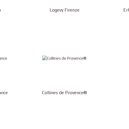
o
Logevy Firenze
Er
ance
Collines de Provence®