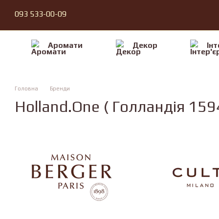
Перейти до основного контенту
093 533-00-09
Аромати
Декор
Iнт
Головна
Бренди
Holland.One ( Голландiя 159