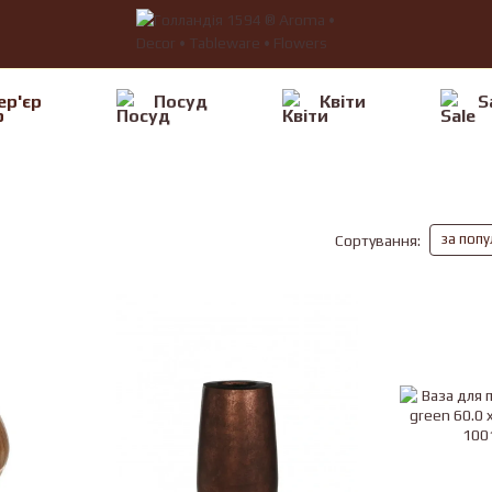
ер'єр
Посуд
Квiти
S
за поп
Сортування: