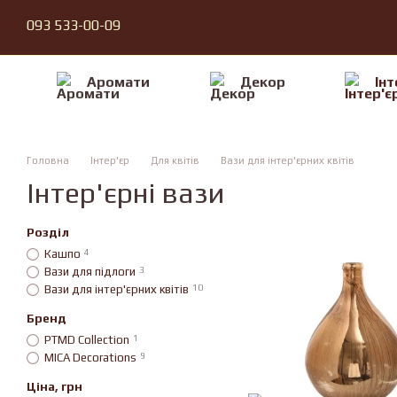
Перейти до основного контенту
093 533-00-09
Аромати
Декор
Iнт
Головна
Iнтер'єр
Для квiтів
Вази для інтер'єрних квітів
Інтер'єрні вази
Розділ
Кашпо
4
Вази для підлоги
3
Вази для інтер'єрних квітів
10
Бренд
PTMD Collection
1
MICA Decorations
9
Ціна, грн