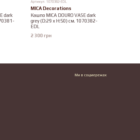
Артикул: 1070382-EDL
MICA Decorations
 dark
Кашпо MICA DOURO VASE dark
070381-
grey (D:29 x H:50) см. 1070382-
EDL
2 300 грн
Ми в соцмережах