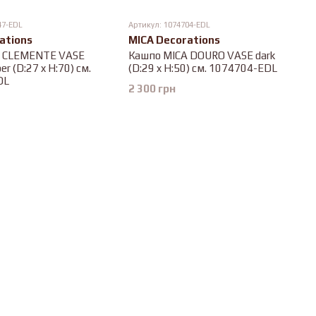
47-EDL
Артикул: 1074704-EDL
ations
MICA Decorations
A CLEMENTE VASE
Кашпо MICA DOURO VASE dark
r (D:27 x H:70) см.
(D:29 x H:50) см. 1074704-EDL
DL
2 300 грн