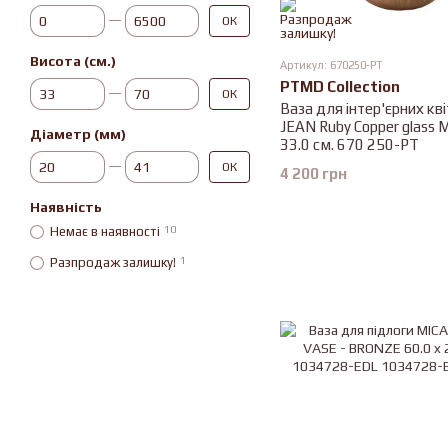
Від Ціна, грн
До Ціна, грн
ОК
Висота (см.)
Артикул: 670250-PT
Від Висота (см.)
До Висота (см.)
PTMD Collection
ОК
Ваза для інтер'єрних кв
JEAN Ruby Copper glass M
Діаметр (мм)
33.0 см. 670 250-PT
Від Діаметр (мм)
До Діаметр (мм)
ОК
4 200 грн
Наявність
Немає в наявності
10
Разпродаж залишку!
1