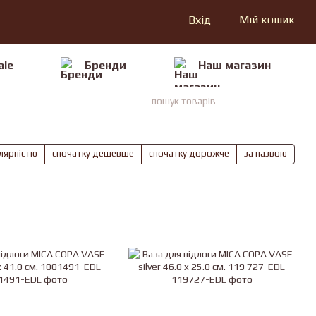
Мій кошик
Вхід
ale
Бренди
Наш магазин
улярністю
спочатку дешевше
спочатку дорожче
за назвою