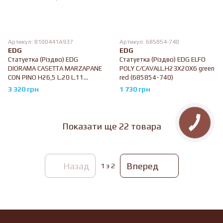
Артикул: 8100441A937
Артикул: 685854-740
EDG
EDG
Статуетка (Різдво) EDG
Статуетка (Різдво) EDG ELFO
DIORAMA CASETTA MARZAPANE
POLY C/CAVALL.H23X20X6 green
CON PINO H26,5 L.20 L.11
red (685854-740)
MUSICA+MOV.+LED hazelnut
3 320 грн
1 730 грн
(8100441A937)
Показати ще 22 товара
Назад
Вперед
1
з 2