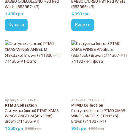
BABBO C/DECOLEGNO H30 Red
BABBO C/ORSO H81 Red White
White (682367-43)
(682366-43)
1 490 грн
4 390 грн
Купити
Купити
Артикул: 711306-PT
Артикул: 711307-PT
PTMD Collection
PTMD Collection
Статуетка (янгол) PTMD XMAS
Статуетка (янгол) PTMD XMAS
WINGS ANGEL M (49x23x6)
WINGS ANGEL S (33x15x6)
Brown (711306-PT)
Brown (711307-PT)
1 560 грн
954 грн
2 600 грн
1 590 грн