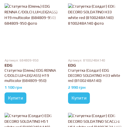
Артикул: 684809-950
Артикул: 8100248A140
EDG
EDG
Статуетка (Олень) EDG RENNA
Статуетка (Солдат) EDG
C/DOLCI LUI+LEI(2ASS) H19
DECORO SOLDATINO H33 white
multicolor (684809-950)
red (8100248A140)
1 100 грн
2 990 грн
Купити
Купити