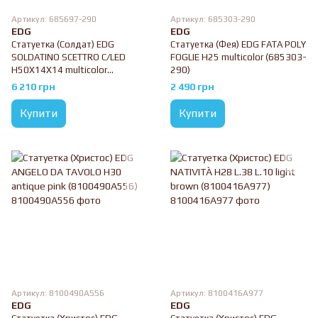
Артикул: 685697-290
Артикул: 685303-290
EDG
EDG
Статуетка (Солдат) EDG
Статуетка (Фея) EDG FATA POLY
SOLDATINO SCETTRO C/LED
FOGLIE H25 multicolor (685303-
H50X14X14 multicolor
290)
(685697-290)
6 210 грн
2 490 грн
Купити
Купити
Артикул: 8100490A556
Артикул: 8100416A977
EDG
EDG