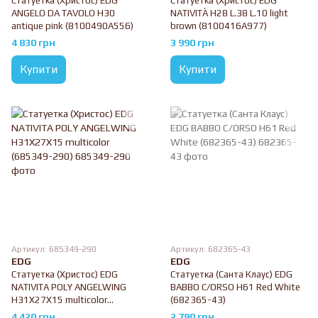
Статуетка (Христос) EDG
Статуетка (Христос) EDG
ANGELO DA TAVOLO H30
NATIVITÀ H28 L.38 L.10 light
antique pink (8100490A556)
brown (8100416A977)
4 830 грн
3 990 грн
Купити
Купити
Артикул: 685349-290
Артикул: 682365-43
EDG
EDG
Статуетка (Христос) EDG
Статуетка (Санта Клаус) EDG
NATIVITA POLY ANGELWING
BABBO C/ORSO H61 Red White
H31X27X15 multicolor
(682365-43)
(685349-290)
4 420 грн
2 790 грн