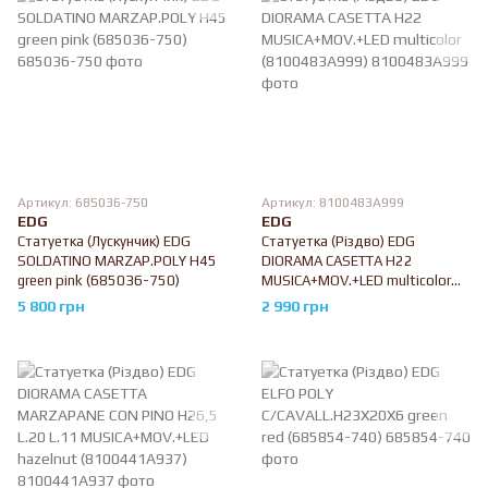
Артикул: 685036-750
Артикул: 8100483A999
EDG
EDG
Статуетка (Лускунчик) EDG
Статуетка (Різдво) EDG
SOLDATINO MARZAP.POLY H45
DIORAMA CASETTA H22
green pink (685036-750)
MUSICA+MOV.+LED multicolor
(8100483A999)
5 800 грн
2 990 грн