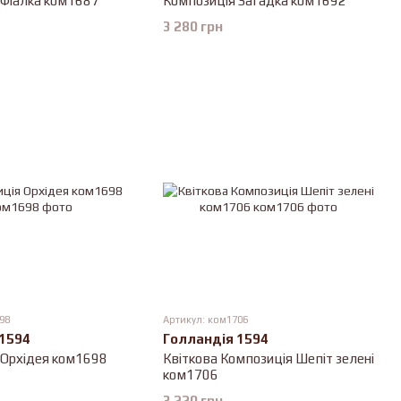
 Фіалка ком1687
Композиція Загадка ком1692
3 280 грн
98
Артикул: ком1706
 1594
Голландія 1594
 Орхідея ком1698
Квіткова Композиція Шепіт зелені
ком1706
3 220 грн