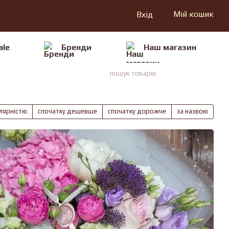
Мій кошик
Вхід
ale
Бренди
Наш магазин
улярністю
спочатку дешевше
спочатку дорожче
за назвою