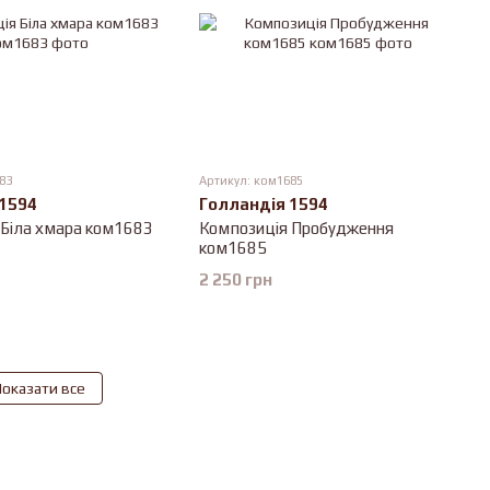
83
Артикул: ком1685
 1594
Голландія 1594
 Біла хмара ком1683
Композиція Пробудження
ком1685
2 250 грн
оказати все