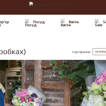
ер'єр
Посуд
Квiти
S
оробках)
за поп
Сортування: