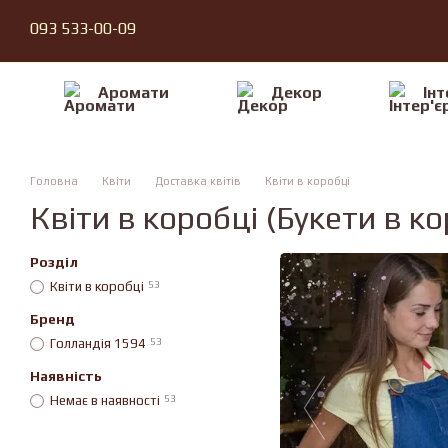
Перейти до основного контенту
093 533-00-09
Аромати
Декор
Iнт
Головна
Квiти
Доставка квітів
Квiти в коробцi
Квіти в коробці (Букети в к
Розділ
Квiти в коробцi
53
Бренд
Голландія 1594
53
Наявність
Немає в наявності
53