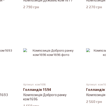
я -
Композиція Дежавю ком1677
Композиція
2 790 грн
2 270 грн
Артикул: ком1696
Артикул: ком16
Голландія 1594
Голландія
м1693
Композиція Доброго ранку
Композиція
ком1696
2 560 грн
1 650 грн