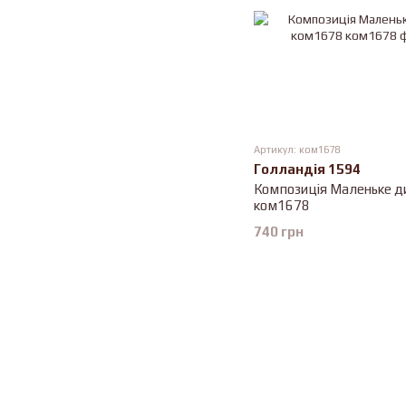
Артикул: ком1678
Голландія 1594
Композиція Маленьке д
ком1678
740 грн