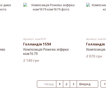
Артикул: ком1679
Артикул: ком16
Голландія 1594
Голландія
иво
Композиція Рожева зефірка
Композиція
ком1679
2 070 грн
2 140 грн
Назад
1
2
3
Вперед
П