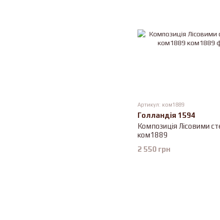
Артикул: ком1889
Голландія 1594
Композиція Лісовими с
ком1889
2 550 грн