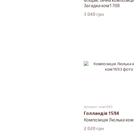
Флористична композици
Загадка ком1708
3 040 грн
Артикул: ком1693
Голландія 1594
Композиція Люлька ко
2 020 грн