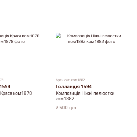
78
Артикул: ком1882
 1594
Голландія 1594
 Краса ком1878
Композиція Ніжні пелюстки
ком1882
2 500 грн