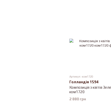
Артикул: ком1720
Голландія 1594
Композиція з квітів Зел
ком1720
2 880 грн