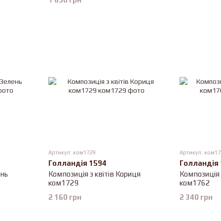
Артикул: ком1729
Артикул: ком17
Голландія 1594
Голландія
ень
Композиція з квітів Кориця
Композиція 
ком1729
ком1762
2 160 грн
2 340 грн