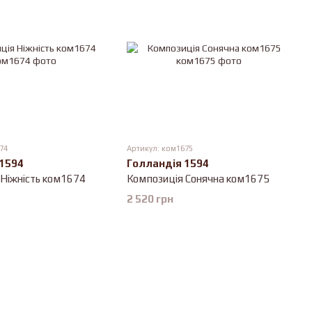
74
Артикул: ком1675
 1594
Голландія 1594
 Ніжність ком1674
Композиція Сонячна ком1675
2 520 грн