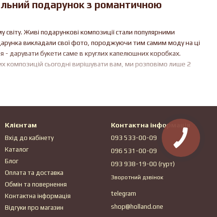
деальний подарунок з романтичною
у світу. Живі подарункові композиції стали популярними
дарунка викладали свої фото, породжуючи тим самим моду на ці
ея - дарувати букети саме в круглих капелюшних коробках.
них композицій сьогодні вирішувати вам, ми розповімо лише 2
ника-драматурга ірландського походження Бернарда Шоу. Автор
Кемпбелл і закохався в неї з першого погляду. Для настільки
йним чином, і він вирішив подарувати їй весняний букет в
е простий. Він лише захоплювався її грою на сцені й визнавав, що
Клієнтам
Контактна інформація
теллу настільки сильне враження, що вона зберігала їх 40-річне
Вхід до кабінету
093 533-00-09
Каталог
096 531-00-09
 коробочках з-під дамських капелюшків є Франція. В кінці 18 і
Блог
093 938-19-00 (гурт)
ільш того, він підбирався виключно під кожну сукню і був
Оплата та доставка
Зворотний дзвінок
ати на кожній круглій коробочці свій логотип, а оскільки жінки
Обмін та повернення
ною карткою виробника. Незабаром практичні французькі квіткарі
telegram
Контактна інформація
и. Такі букети надовше зберігали свій зовнішній вигляд і не було
shop@holland.one
Відгуки про магазин
 вже деталі. Цей тактичний маркетинговий хід ліг в основу