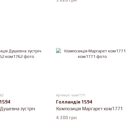
62
Артикул: ком1771
 1594
Голландія 1594
Душевна зустріч
Композиція Маргарет ком1771
4 300 грн