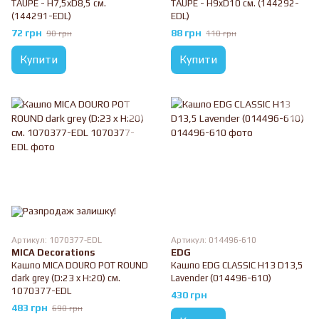
TAUPE - H7,5xD8,5 см.
TAUPE - H9xD10 см. (144292-
(144291-EDL)
EDL)
72 грн
88 грн
90 грн
110 грн
Купити
Купити
Артикул: 1070377-EDL
Артикул: 014496-610
MICA Decorations
EDG
Кашпо MICA DOURO POT ROUND
Кашпо EDG CLASSIC H13 D13,5
dark grey (D:23 x H:20) см.
Lavender (014496-610)
1070377-EDL
430 грн
483 грн
690 грн