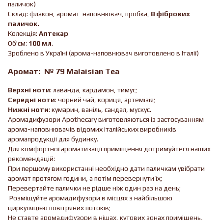
паличок)
Склад: флакон, аромат-наповнювач, пробка,
8 фібрових
паличок.
Колекція:
Аптекар
Об'єм:
100 мл
.
Зроблено в Україні (арома-наповнювач виготовлено в Італії)
Аромат: № 79 Malaisian Tea
Верхні ноти
: лаванда, кардамон, тимус;
Середні ноти
: чорний чай, кориця, артемізія;
Нижні ноти
: кумарин, ваніль, сандал, мускус.
Аромадифузори Apothecary виготовляються із застосуванням
арома-наповнювачів відомих італійських виробників
аромапродукціі для будинку.
Для комфортної ароматизації приміщення дотримуйтеся наших
рекомендацій:
При першому використанні необхідно дати паличкам увібрати
аромат протягом години, а потім перевернути їх;
Перевертайте палички не рідше ніж один раз на день;
Розміщуйте аромадифузори в місцях з найбільшою
циркуляцією повітряних потоків;
Не ставте аромадифузори в нішах, кутових зонах приміщень,