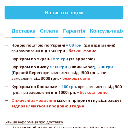
Написати відгук
Доставка
Оплата
Гарантія
Консультація
Новою поштою
по Україні
= 69 грн.
(до відділення)
,
при замовленні
від 1500 грн -
безкоштовно
Кур'єром по Україні
= 99 грн
(за адресою)
Кур'єром по Києву
= 100 грн.(
Лівий Берег
), 200 грн.
(
Правий Берег
)
при замовленні
від 1500 грн.,
при
замовленні
від 3000 грн. -
безкоштовно
Кур'єром по Броварам
= 100 грн.
при замовленні
від
500
грн.,
при замовленні
від 1000 грн. -
безкоштовно
Оплачені замовлення
мають пріоритетну відправку
і
відправляються впродовж 3 годин
Більше інформації про доставку
Накладений платіж.
Оплата при отриманні у відділенні