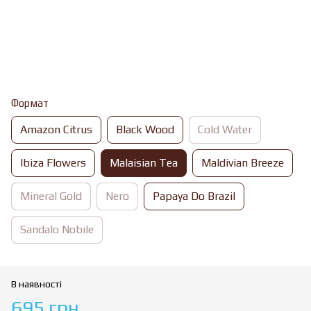
Формат
Amazon Citrus
Black Wood
Cold Water
Ibiza Flowers
Malaisian Tea
Maldivian Breeze
Mineral Gold
Nero
Papaya Do Brazil
Sandalo Nobile
В наявності
695 грн