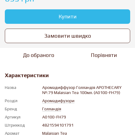
Купити
Замовити швидко
До обраного
Порівняти
Характеристики
Назва
Аромадиффузор Голландія APOTHECARY
№:79 Malaisian Tea 100мл. (A0100-FH79)
Розділ
Аромадифузори
Бренд
Голландія
Артикул
A0100-FH79
Штрихкод
4821594101791
Аромат
Malaisian Tea