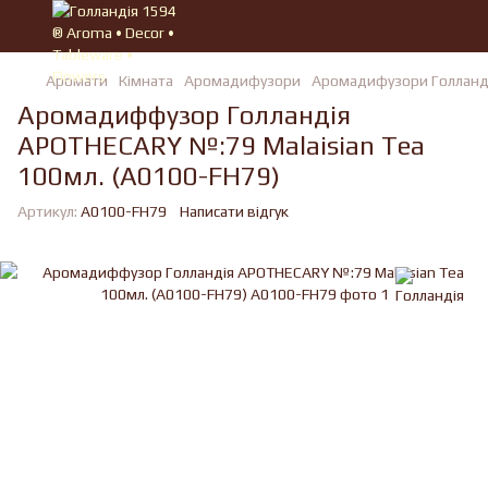
Аромати
Кімната
Аромадифузори
Аромадифузори Голланд
Аромадиффузор Голландія
APOTHECARY №:79 Malaisian Tea
100мл. (A0100-FH79)
Артикул:
A0100-FH79
Написати відгук