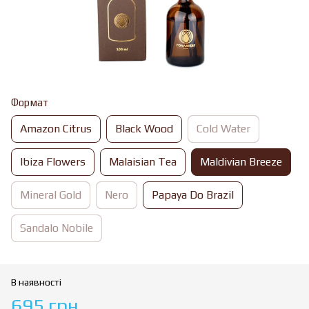
Формат
Amazon Citrus
Black Wood
Cold Water
Ibiza Flowers
Malaisian Tea
Maldivian Breeze
Mineral Gold
Nero
Papaya Do Brazil
Sandalo Nobile
В наявності
695 грн