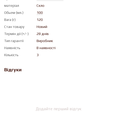
матеріал
Скло
Обьем (мл.)
100
Вага (г)
120
Стан товару
Новий
Термін дії (+/-)
28 днів
Тип гарантії
Виробник
Наявність
В наявності
Кількість
3
Відгуки
Додайте перший відгук