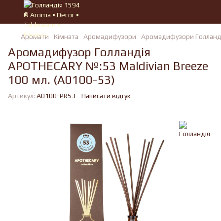
Аромати
Кімната
Аромадифузори
Аромадифузори Голланд
Аромадифузор Голландiя
APOTHECARY №:53 Maldivian Breeze
100 мл. (A0100-53)
Артикул:
A0100-PR53
Написати відгук