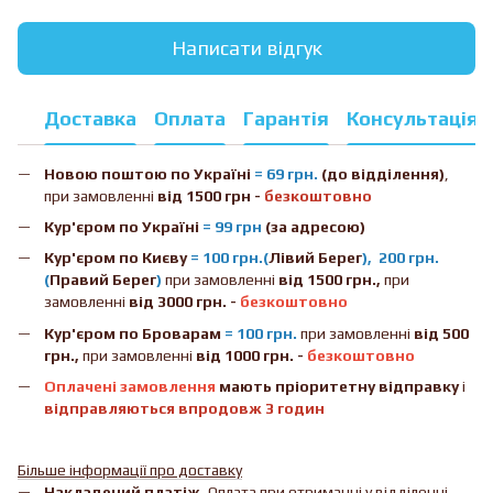
Написати відгук
Доставка
Оплата
Гарантія
Консультація
Новою поштою
по Україні
= 69 грн.
(до відділення)
,
при замовленні
від 1500 грн -
безкоштовно
Кур'єром по Україні
= 99 грн
(за адресою)
Кур'єром по Києву
= 100 грн.(
Лівий Берег
), 200 грн.
(
Правий Берег
)
при замовленні
від 1500 грн.,
при
замовленні
від 3000 грн. -
безкоштовно
Кур'єром по Броварам
= 100 грн.
при замовленні
від
500
грн.,
при замовленні
від 1000 грн. -
безкоштовно
Оплачені замовлення
мають пріоритетну відправку
і
відправляються впродовж 3 годин
Більше інформації про доставку
Накладений платіж.
Оплата при отриманні у відділенні