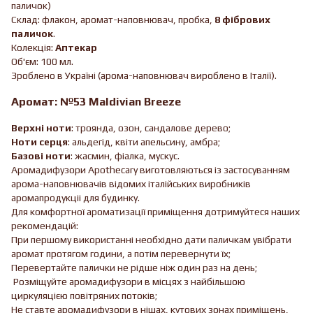
паличок)
Склад: флакон, аромат-наповнювач, пробка,
8 фібрових
паличок
.
Колекція:
Аптекар
Об'єм: 100 мл.
Зроблено в Україні (арома-наповнювач вироблено в Італії).
Аромат: №53 Maldivian Breeze
Верхні ноти
: троянда, озон, сандалове дерево;
Ноти серця
: альдегід, квіти апельсину, амбра;
Базові ноти
: жасмин, фіалка, мускус.
Аромадифузори Apothecary виготовляються із застосуванням
арома-наповнювачів відомих італійських виробників
аромапродукціі для будинку.
Для комфортної ароматизації приміщення дотримуйтеся наших
рекомендацій:
При першому використанні необхідно дати паличкам увібрати
аромат протягом години, а потім перевернути їх;
Перевертайте палички не рідше ніж один раз на день;
Розміщуйте аромадифузори в місцях з найбільшою
циркуляцією повітряних потоків;
Не ставте аромадифузори в нішах, кутових зонах приміщень,