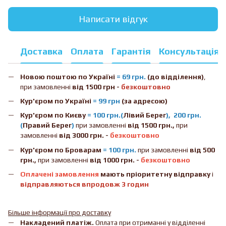
Написати відгук
Доставка
Оплата
Гарантія
Консультація
Новою поштою
по Україні
= 69 грн.
(до відділення)
,
при замовленні
від 1500 грн -
безкоштовно
Кур'єром по Україні
= 99 грн
(за адресою)
Кур'єром по Києву
= 100 грн.(
Лівий Берег
), 200 грн.
(
Правий Берег
)
при замовленні
від 1500 грн.,
при
замовленні
від 3000 грн. -
безкоштовно
Кур'єром по Броварам
= 100 грн.
при замовленні
від
500
грн.,
при замовленні
від 1000 грн. -
безкоштовно
Оплачені замовлення
мають пріоритетну відправку
і
відправляються впродовж 3 годин
Більше інформації про доставку
Накладений платіж.
Оплата при отриманні у відділенні