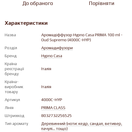
До обраного
Порівняти
Характеристики
Назва
Аромадіффузор Hypno Casa PRIMA 100 ml -
Oud Supremo (4000C-HYP)
Розділ
Аромадифузори
Бренд
Hypno Casa
Країна
реєстрації
Італія
бренду
Країна-
виробник
Італія
товару
Артикул
4000C-HYP
Лінія
PRIMA CLASS
Штрихкод
8032732256525
Тип аромату
Деревинний (ноти: кедр, сандал, ветивер,
пачулі... тощо)