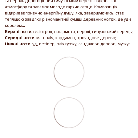
та неролі. Дорогоцінний сичуанський перець підкреслює
атмосферу та запалює молоде гаряче серце. Композиція
відкриває приємно енергійну душу, яка, завершуючись, стає
теплішою завдяки різноманітній суміші деревних ноток, де уд є
королем…
Верхні ноти
: геліотроп, нагармота, неролі, сичуанський перець;
Середні ноти
: магнолія, кардамон, трояндове дерево;
Нижні ноти
: уд, ветівер, олія гуржу, сандалове дерево, мускус.