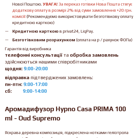
Нової Поштою.
УВАГА!
За переказ готівки Нова Пошта стягує
додаткову оплату в розмірі 2% від суми замовлення +20 грн.
комісії!
(Рекомендуємо використовувати безготівкову оплату
кредитною карткою)
Кредитною карткою
в privat24, LiqPay.
Безготівковим розрахунком
(оплата на р / рахунок ФОПа)
Гарантія від виробника
телефонні консультації
та
обробка замовлень
здійснюються нашими співробітниками
щодня:
9:00-20:00
відправка
підтверджених замовлень:
пн-птн:
9:00-17:00
сб:
9:00-14:00
Аромадифузор Hypno Casa PRIMA 100
ml - Oud Supremo
Яскрава деревна композиція, підкреслена нотками геліотропа