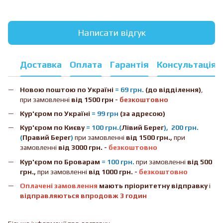
Написати відгук
Доставка
Оплата
Гарантія
Консультація
Новою поштою
по Україні
= 69 грн.
(до відділення)
,
при замовленні
від 1500 грн -
безкоштовно
Кур'єром по Україні
= 99 грн
(за адресою)
Кур'єром по Києву
= 100 грн.(
Лівий Берег
), 200 грн.
(
Правий Берег
)
при замовленні
від 1500 грн.,
при
замовленні
від 3000 грн. -
безкоштовно
Кур'єром по Броварам
= 100 грн.
при замовленні
від
500
грн.,
при замовленні
від 1000 грн. -
безкоштовно
Оплачені замовлення
мають пріоритетну відправку
і
відправляються впродовж 3 годин