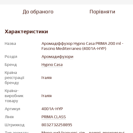
До обраного
Порівняти
Характеристики
Назва
Аромадіффузор Hypno Casa PRIMA 200 ml -
Fascino Mediterraneo (4001A-HYP)
Розділ
Аромадифузори
Бренд
Hypno Casa
Країна
реєстрації
Італія
бренду
Країна-
виробник
Італія
товару
Артикул
4001A-HYP
Лінія
PRIMA CLASS
Штрихкод
8032732258895
Тип аромату
Морський (озонові, cіль , вологі, прохолодні