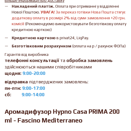
Більше інформації про доставку
Накладений платіж.
Оплата при отриманні у відділенні
Нової Поштою.
УВАГА!
За переказ готівки Нова Пошта стягує
додаткову оплату в розмірі 2% від суми замовлення +20 грн.
комісії!
(Рекомендуємо використовувати безготівкову оплату
кредитною карткою)
Кредитною карткою
в privat24, LiqPay.
Безготівковим розрахунком
(оплата на р / рахунок ФОПа)
Гарантія від виробника
телефонні консультації
та
обробка замовлень
здійснюються нашими співробітниками
щодня:
9:00-20:00
відправка
підтверджених замовлень:
пн-птн:
9:00-17:00
сб:
9:00-14:00
Аромадифузор Hypno Casa PRIMA 200
ml - Fascino Mediterraneo