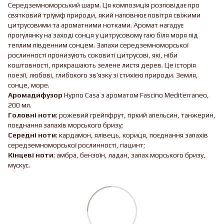
Середземноморський шарм. Ця композиція розповідає про
святковий тріумф природи, який наповнює повітря свіжими
цитрусовими та ароматними нотками. Аромат нагадує
прогулянку на заході сонця у цитрусовому гаю біля моря під
теплим південним сонцем. Запахи середземноморської
рослинності пронизують соковиті цитрусові, які, ніби
коштовності, прикрашають зелене листя дерев. Це історія
поезії, любові, глибокого зв’язку зі стихією природи. Земля,
сонце, море.
Аромадифузор
Hypno Casa з ароматом Fascino Mediterraneo,
200 мл.
Головні ноти
: рожевий грейпфрут, гіркий апельсин, танжерин,
поєднання запахів морського бризу;
Середні ноти
: кардамон, ялівець, кориця, поєднання запахів
середземноморської рослинності, гіацинт;
Кінцеві ноти
: амбра, бензоїн, ладан, запах морського бризу,
мускус.