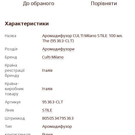
До обраного
Порівняти
Характеристики
Назва
Аромадифузор CULTI Milano STILE 100 мл.
The (95363-CLT)
Розділ
Аромадифузори
Бренд
Culti Milano
Країна
реєстрації
Італія
бренду
Країна-
виробник
Італія
товару
Артикул
95363-CLT
Лінія
STILE
Штрихкод
8050534795363
Тип
Аромадифузор
консистенція
Рiдке