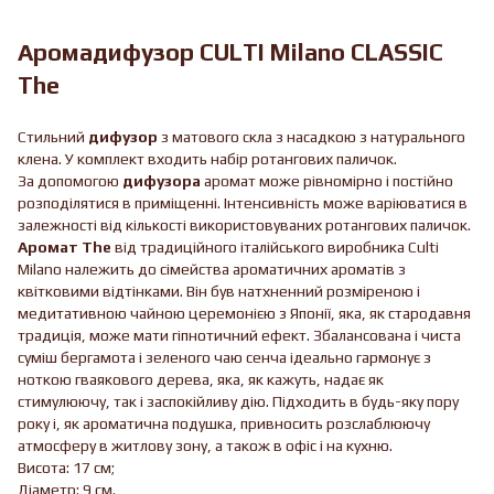
Аромадифузор CULTI Milano CLASSIC
The
Стильний
дифузор
з матового скла з насадкою з натурального
клена. У комплект входить набір ротангових паличок.
За допомогою
дифузора
аромат може рівномірно і постійно
розподілятися в приміщенні. Інтенсивність може варіюватися в
залежності від кількості використовуваних ротангових паличок.
Аромат The
від традиційного італійського виробника Culti
Milano належить до сімейства ароматичних ароматів з
квітковими відтінками. Він був натхненний розміреною і
медитативною чайною церемонією з Японії, яка, як стародавня
традиція, може мати гіпнотичний ефект. Збалансована і чиста
суміш бергамота і зеленого чаю сенча ідеально гармонує з
ноткою гваякового дерева, яка, як кажуть, надає як
стимулюючу, так і заспокійливу дію. Підходить в будь-яку пору
року і, як ароматична подушка, привносить розслаблюючу
атмосферу в житлову зону, а також в офіс і на кухню.
Висота: 17 см;
Діаметр: 9 см.