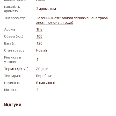
наявність
З ароматом
аромату
Тип аромату
Зелений (ноти: волога свіжоскошена трава,
листя тютюну ... тощо)
Аромат
The
Обьем (мл.)
100
Вага (г)
120
Стан товару
Новий
Кількість в
1
упаковці
Термін дії (+/-)
20 днів
Тип гарантії
Виробник
Наявність
В наявності
Кількість
3
Відгуки