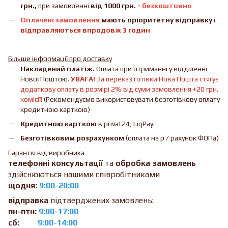
грн.,
при замовленні
від 1000 грн. -
безкоштовно
Оплачені замовлення
мають пріоритетну відправку
і
відправляються впродовж 3 годин
Більше інформації про доставку
Накладений платіж.
Оплата при отриманні у відділенні
Нової Поштою.
УВАГА!
За переказ готівки Нова Пошта стягує
додаткову оплату в розмірі 2% від суми замовлення +20 грн.
комісії!
(Рекомендуємо використовувати безготівкову оплату
кредитною карткою)
Кредитною карткою
в privat24, LiqPay.
Безготівковим розрахунком
(оплата на р / рахунок ФОПа)
Гарантія від виробника
телефонні консультації
та
обробка замовлень
здійснюються нашими співробітниками
щодня:
9:00-20:00
відправка
підтверджених замовлень:
пн-птн:
9:00-17:00
сб:
9:00-14:00