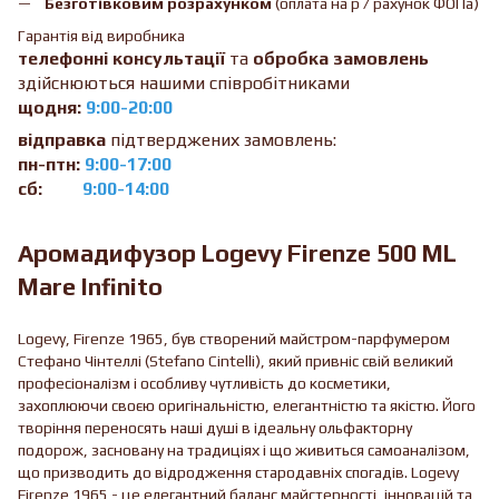
Безготівковим розрахунком
(оплата на р / рахунок ФОПа)
Гарантія від виробника
телефонні консультації
та
обробка замовлень
здійснюються нашими співробітниками
щодня:
9:00-20:00
відправка
підтверджених замовлень:
пн-птн:
9:00-17:00
сб:
9:00-14:00
Аромадифузор Logevy Firenze 500 ML
Mare Infinito
Logevy, Firenze 1965, був створений майстром-парфумером
Стефано Чінтеллі (Stefano Cintelli), який привніс свій великий
професіоналізм і особливу чутливість до косметики,
захоплюючи своєю оригінальністю, елегантністю та якістю. Його
творіння переносять наші душі в ідеальну ольфакторну
подорож, засновану на традиціях і що живиться самоаналізом,
що призводить до відродження стародавніх спогадів. Logevy
Firenze 1965 - це елегантний баланс майстерності, інновацій та