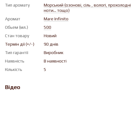
Тип аромату
Морський (озонові, cіль , вологі, прохолодні
ноти... тощо)
Аромат
Mare Infinito
Обьем (мл.)
500
Стан товару
Новий
Термін дії (+/-)
90 днів
Тип гарантії
Виробник
Наявність
В наявності
Кількість
5
Відео