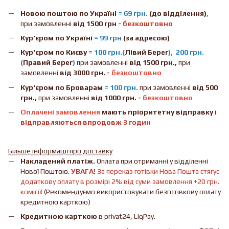
Новою поштою
по Україні
= 69 грн.
(до відділення)
,
при замовленні
від 1500 грн -
безкоштовно
Кур'єром по Україні
= 99 грн
(за адресою)
Кур'єром по Києву
= 100 грн.(
Лівий Берег
), 200 грн.
(
Правий Берег
)
при замовленні
від 1500 грн.,
при
замовленні
від 3000 грн. -
безкоштовно
Кур'єром по Броварам
= 100 грн.
при замовленні
від
500
грн.,
при замовленні
від 1000 грн. -
безкоштовно
Оплачені замовлення
мають пріоритетну відправку
і
відправляються впродовж 3 годин
Більше інформації про доставку
Накладений платіж.
Оплата при отриманні у відділенні
Нової Поштою.
УВАГА!
За переказ готівки Нова Пошта стягує
додаткову оплату в розмірі 2% від суми замовлення +20 грн.
комісії!
(Рекомендуємо використовувати безготівкову оплату
кредитною карткою)
Кредитною карткою
в privat24, LiqPay.