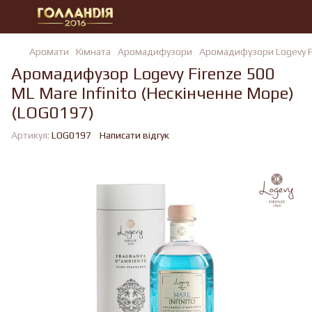
Аромати
Кімната
Аромадифузори
Аромадифузори Logevy F
Аромадифузор Logevy Firenze 500
ML Mare Infinito (Нескінченне Море)
(LOG0197)
Артикул:
LOG0197
Написати відгук