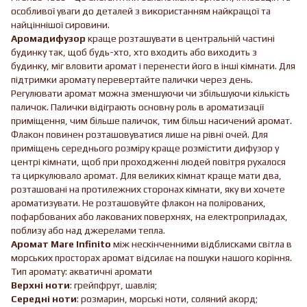
особливої уваги до деталей з використанням найкращої та
найціннішої сировини.
Аромадифузор
краще розташувати в центральній частині
будинку так, щоб будь-хто, хто входить або виходить з
будинку, міг вловити аромат і перенести його в інші кімнати. Для
підтримки аромату перевертайте палички через день.
Регулювати аромат можна зменшуючи чи збільшуючи кількість
паличок. Палички відіграють основну роль в ароматизації
приміщення, чим більше паличок, тим більш насичений аромат.
Флакон повинен розташовуватися лише на рівні очей. Для
приміщень середнього розміру краще розмістити дифузор у
центрі кімнати, щоб при проходженні людей повітря рухалося
та циркулювало аромат. Для великих кімнат краще мати два,
розташовані на протилежних сторонах кімнати, яку ви хочете
ароматизувати. Не розташовуйте флакон на полірованих,
пофарбованих або лакованих поверхнях, на електроприладах,
поблизу або над джерелами тепла.
Аромат Mare Infinito
між нескінченними відблисками світла в
морських просторах аромат відсилає на пошуки нашого коріння.
Тип аромату: акватичні аромати
Верхні ноти
: грейпфрут, шавлія;
Середні ноти
: розмарин, морські ноти, соляний акорд;