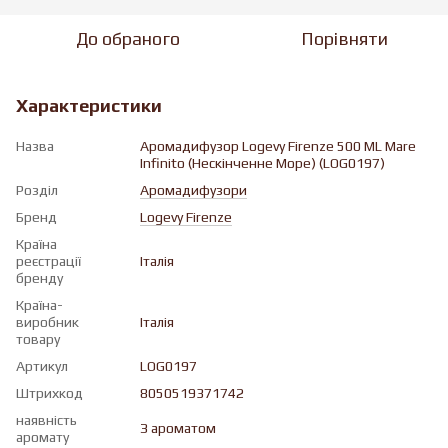
До обраного
Порівняти
Характеристики
Назва
Аромадифузор Logevy Firenze 500 ML Mare
Infinito (Нескінченне Море) (LOG0197)
Розділ
Аромадифузори
Бренд
Logevy Firenze
Країна
реєстрації
Італія
бренду
Країна-
виробник
Італія
товару
Артикул
LOG0197
Штрихкод
8050519371742
наявність
З ароматом
аромату