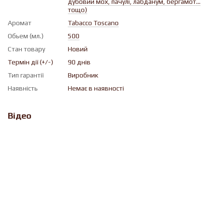
дубовий мох, пачулі, лабданум, бергамот...
тощо)
Аромат
Tabacco Toscano
Обьем (мл.)
500
Стан товару
Новий
Термін дії (+/-)
90 днів
Тип гарантії
Виробник
Наявність
Немає в наявності
Відео