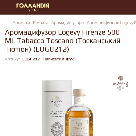
Аромати
Кімната
Аромадифузори
Аромадифузори Logevy F
Аромадифузор Logevy Firenze 500
ML Tabacco Toscano (Тосканський
Тютюн) (LOG0212)
Артикул:
LOG0212
Написати відгук