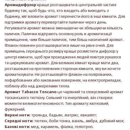
Аромадифузор
краще розташувати в центральній частині
будинку так, щоб будь-хто, хто входить або виходить з
будинку, міг вловити аромат і перенести його в інші кімнати. Для
підтримки аромату перевертайте палички через день.
Регулювати аромат можна зменшуючи чи збільшуючи кількість
паличок. Палички відіграють основну роль в ароматизації
приміщення, чим більше паличок, тим більш насичений аромат.
Флакон повинен розташовуватися лише на рівні очей. Для
приміщень середнього розміру краще розмістити дифузор у
центрі кімнати, щоб при проходженні людей повітря рухалося
та циркулювало аромат. Для великих кімнат краще мати два,
розташовані на протилежних сторонах кімнати, яку ви хочете
ароматизувати. Не розташовуйте флакон на полірованих,
пофарбованих або лакованих поверхнях, на електроприладах,
поблизу або над джерелами тепла.
Аромат Tabacco Toscano
це чарівний та спокусливий аромат
тосканського тютюну. Сильний та енергійний, він створює
моменти великої інтенсивності. Тип аромату: квітковий,
фужерний.
Верхні ноти
: троянда, бадьян, ліатрікс, евкаліпт;
Середні ноти
: тютюн, боби тонка, ваніль, амбра, дубовий мох;
Базові ноти
: мед, карамель, фіалка, геліотроп.