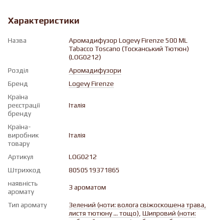
Характеристики
Назва
Аромадифузор Logevy Firenze 500 ML
Tabacco Toscano (Тосканський Тютюн)
(LOG0212)
Розділ
Аромадифузори
Бренд
Logevy Firenze
Країна
реєстрації
Італія
бренду
Країна-
виробник
Італія
товару
Артикул
LOG0212
Штрихкод
8050519371865
наявність
З ароматом
аромату
Тип аромату
Зелений (ноти: волога свіжоскошена трава,
листя тютюну ... тощо)
,
Шипровий (ноти: