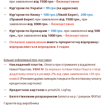
при замовленні
від 1500 грн -
безкоштовно
Кур'єром по Україні
= 99 грн
(за адресою)
Кур'єром по Києву
= 100 грн.(
Лівий Берег
), 200 грн.
(
Правий Берег
)
при замовленні
від 1500 грн.,
при
замовленні
від 3000 грн. -
безкоштовно
Кур'єром по Броварам
= 100 грн.
при замовленні
від
500
грн.,
при замовленні
від 1000 грн. -
безкоштовно
Оплачені замовлення
мають пріоритетну відправку
і
відправляються впродовж 3 годин
Більше інформації про доставку
Накладений платіж.
Оплата при отриманні у відділенні
Нової Поштою.
УВАГА!
За переказ готівки Нова Пошта стягує
додаткову оплату в розмірі 2% від суми замовлення +20 грн.
комісії!
(Рекомендуємо використовувати безготівкову оплату
кредитною карткою)
Кредитною карткою
в privat24, LiqPay.
Безготівковим розрахунком
(оплата на р / рахунок ФОПа)
Гарантія від виробника