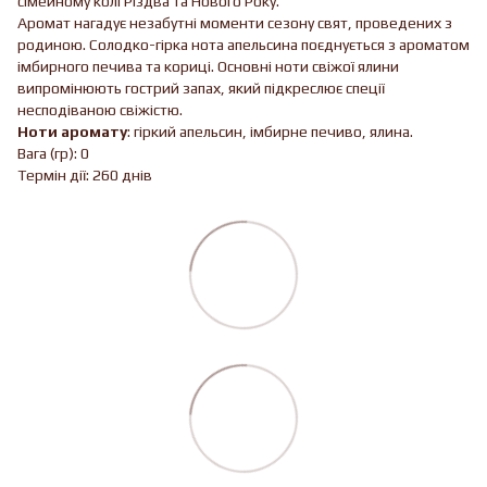
сімейному колі Різдва та Нового Року.
Аромат нагадує незабутні моменти сезону свят, проведених з
родиною. Солодко-гірка нота апельсина поєднується з ароматом
імбирного печива та кориці. Основні ноти свіжої ялини
випромінюють гострий запах, який підкреслює спеції
несподіваною свіжістю.
Ноти аромату
: гіркий апельсин, імбирне печиво, ялина.
Вага (гр): 0
Термін дії: 260 днів