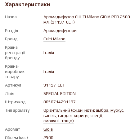
Характеристики
Назва
Аромадифузор CULTI Milano GIOIA RED 2500
мл. (91197-CLT)
Розділ
Аромадифузори
Бренд
Culti Milano
Країна
реєстрації
Італія
бренду
Країна-
виробник
Італія
товару
Артикул
91197-CLT
Лінія
SPECIAL EDITION
Штрихкод
8050714291197
Тип аромату
Орієнтальний (східні ноти: амбра, мускус,
ваніль, сандал, кориця, спеції,
смоляні...тощо)
Аромат
Gioia
Обьем (мл.)
2500