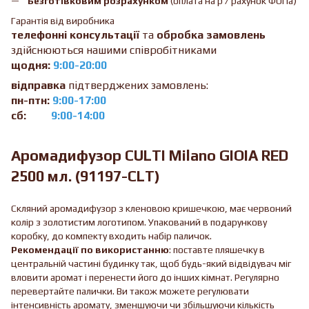
Безготівковим розрахунком
(оплата на р / рахунок ФОПа)
Гарантія від виробника
телефонні консультації
та
обробка замовлень
здійснюються нашими співробітниками
щодня:
9:00-20:00
відправка
підтверджених замовлень:
пн-птн:
9:00-17:00
сб:
9:00-14:00
Аромадифузор CULTI Milano GIOIA RED
2500 мл. (91197-CLT)
Скляний аромадифузор з кленовою кришечкою, має червоний
колір з золотистим логотипом. Упакований в подарункову
коробку, до компекту входить набір паличок.
Рекомендації по використанню
: поставте пляшечку в
центральній частині будинку так, щоб будь-який відвідувач міг
вловити аромат і перенести його до інших кімнат. Регулярно
перевертайте палички. Ви також можете регулювати
інтенсивність аромату, зменшуючи чи збільшуючи кількість