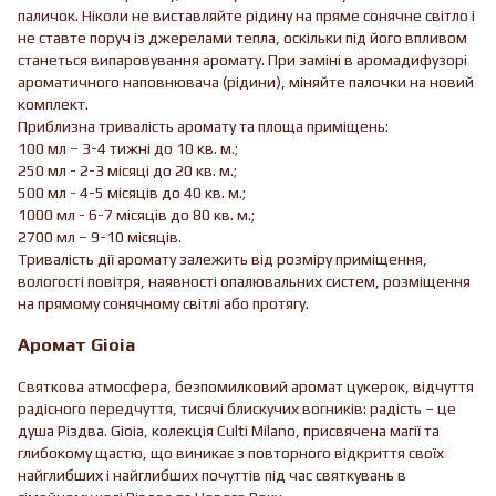
паличок. Ніколи не виставляйте рідину на пряме сонячне світло і
не ставте поруч із джерелами тепла, оскільки під його впливом
станеться випаровування аромату. При заміні в аромадифузорі
ароматичного наповнювача (рідини), міняйте палочки на новий
комплект.
Приблизна тривалість аромату та площа приміщень:
100 мл – 3-4 тижні до 10 кв. м.;
250 мл - 2-3 місяці до 20 кв. м.;
500 мл - 4-5 місяців до 40 кв. м.;
1000 мл - 6-7 місяців до 80 кв. м.;
2700 мл – 9-10 місяців.
Тривалість дії аромату залежить від розміру приміщення,
вологості повітря, наявності опалювальних систем, розміщення
на прямому сонячному світлі або протягу.
Аромат Gioia
Святкова атмосфера, безпомилковий аромат цукерок, відчуття
радісного передчуття, тисячі блискучих вогників: радість – це
душа Різдва. Gioia, колекція Culti Milano, присвячена магії та
глибокому щастю, що виникає з повторного відкриття своїх
найглибших і найглибших почуттів під час святкувань в