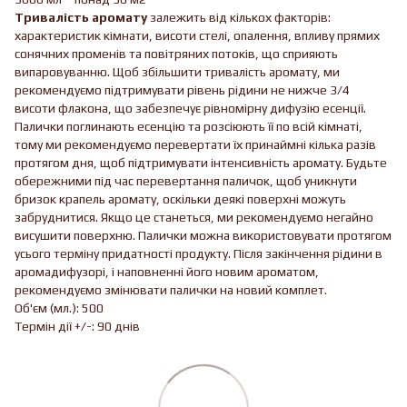
Тривалість аромату
залежить від кількох факторів:
характеристик кімнати, висоти стелі, опалення, впливу прямих
сонячних променів та повітряних потоків, що сприяють
випаровуванню. Щоб збільшити тривалість аромату, ми
рекомендуємо підтримувати рівень рідини не нижче 3/4
висоти флакона, що забезпечує рівномірну дифузію есенції.
Палички поглинають есенцію та розсіюють її по всій кімнаті,
тому ми рекомендуємо перевертати їх принаймні кілька разів
протягом дня, щоб підтримувати інтенсивність аромату. Будьте
обережними під час перевертання паличок, щоб уникнути
бризок крапель аромату, оскільки деякі поверхні можуть
забруднитися. Якщо це станеться, ми рекомендуємо негайно
висушити поверхню. Палички можна використовувати протягом
усього терміну придатності продукту. Після закінчення рідини в
аромадифузорі, і наповненні його новим ароматом,
рекомендуємо змінювати палички на новий комплет.
Об'єм (мл.): 500
Термін дії +/-: 90 днів