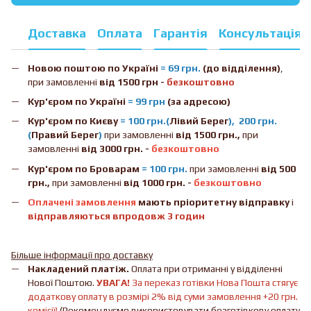
Доставка
Оплата
Гарантія
Консультація
Новою поштою
по Україні
= 69 грн.
(до відділення)
,
при замовленні
від 1500 грн -
безкоштовно
Кур'єром по Україні
= 99 грн
(за адресою)
Кур'єром по Києву
= 100 грн.(
Лівий Берег
), 200 грн.
(
Правий Берег
)
при замовленні
від 1500 грн.,
при
замовленні
від 3000 грн. -
безкоштовно
Кур'єром по Броварам
= 100 грн.
при замовленні
від
500
грн.,
при замовленні
від 1000 грн. -
безкоштовно
Оплачені замовлення
мають пріоритетну відправку
і
відправляються впродовж 3 годин
Більше інформації про доставку
Накладений платіж.
Оплата при отриманні у відділенні
Нової Поштою.
УВАГА!
За переказ готівки Нова Пошта стягує
додаткову оплату в розмірі 2% від суми замовлення +20 грн.
комісії!
(Рекомендуємо використовувати безготівкову оплату