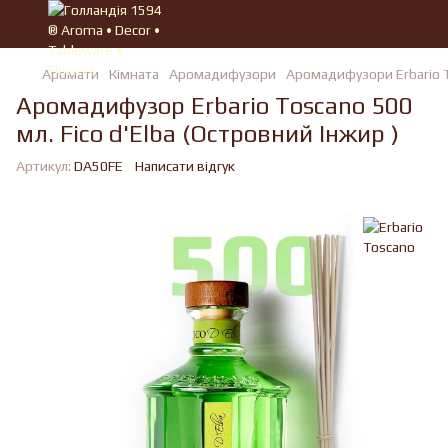
Аромати
Кімната
Аромадифузори
Аромадифузори Erbario 
Аромадифузор Erbario Toscano 500
мл. Fico d'Elba (Островний Інжир )
Артикул:
DA50FE
Написати відгук