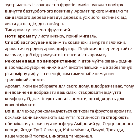
зустрічається із солодкістю фруктів, вивільняючи в повітря
відчуття безтурботного позитиву. Аромат гіркого мигдалю та
сандалового дерева нагадує дерево в усіх його частинах: від
листя до плодів, до стовбура.
Тип аромату: зелено-фруктовий.
Ноти аромату
: листя інжиру, гіркий мигдаль.
Спосіб застосування
: зніміть ковпачок і занурте палочки в
ароматичну рідину аромадифузора. Періодично перевертайте
палочки, щоб підтримувати інтенсивність аромату.
Рекомендації по використанню
: підтримуйте рівень рідини
в аромадифузорі не нижче 3/4 висоти пляшки – це забезпечує
рівномірну дифузію есенції, тим самим забезпечуючи
триваліший аромат.
Аромат, який ви обираєте для свого дому, відображає вас, тому
він повинен відображати ваш смак і створювати відчуття
комфорту. Однак, існують певні аромати, що підходять для
кожної кімнати.
Вхід
: для входу рекомендуються квіткові та фруктові аромати,
оскільки вони викликають відчуття гостинності та створюють
обволікаючу та жваву атмосферу: Амбровий уд, Серце чорного
перцю, Ягоди Тусії, Лаванда, Квіти мімози, Пачулі, Троянда,
Кашеміровий тютюн, Виноград та Чорниця.