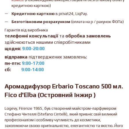
кредитною карткою)
Кредитною карткою
в privat24, LiqPay.
Безготівковим розрахунком
(оплата на р / рахунок ФОПа)
Гарантія від виробника
телефонні консультації
та
обробка замовлень
здійснюються нашими співробітниками
щодня:
9:00-20:00
відправка
підтверджених замовлень:
пн-птн:
9:00-17:00
сб:
9:00-14:00
Аромадифузор Erbario Toscano 500 мл.
Fico d'Elba (Островний Інжир )
Logevy, Firenze 1965, був створений майстром-парфумером
Стефано Чінтеллі (Stefano Cintelli), який привніс свій великий
професіоналізм і особливу чутливість до косметики,
захоплюючи своєю оригінальністю, елегантністю та якістю. Його