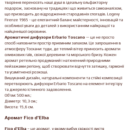
творіння переносять наші душі в ідеальну ольфакторну
подорож, засновану на традиціях і що живиться самоаналізом,
що призводить до відродження стародавніх спогадів. Logevy
Firenze 1965 - це елегантний баланс майстерності, інновацій та
особливої уваги до деталей з використанням найкращої та
найціннішої сировини.
Ароматичні дифузори Erbario Toscano
— це не просто
спосіб наповнити простір приємним запахом. Це запрошення в
атмосферу Тоскани: туди, де теплий вітер приносить аромати
оливкових гаїв, свіжої деревини та морського бризу. Кожен
аромат ретельно продуманий і натхненний природними
пейзажами регіону, щоб створювати відчуття затишку, гармонії
та усамітненої розкоші.
Вишуканий дизайн, натуральні компоненти та стійкі композиції
перетворюють дифузори Erbario Toscano на елемент інтер’єру
та джерело істинного задоволення.
Об'єм: 500 мл.;
Діаметр: 10,3 см.;
Висота: 15,6 см.
Аромат Fico d'Elba
Fico d'Elba
– це аромат, у якому вибух свіжості листя