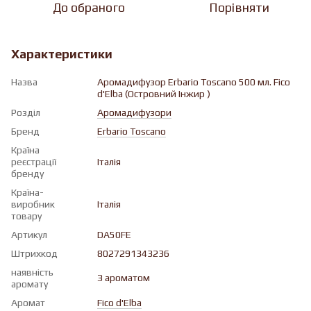
До обраного
Порівняти
Характеристики
Назва
Аромадифузор Erbario Toscano 500 мл. Fico
d'Elba (Островний Інжир )
Розділ
Аромадифузори
Бренд
Erbario Toscano
Країна
реєстрації
Італія
бренду
Країна-
виробник
Італія
товару
Артикул
DA50FE
Штрихкод
8027291343236
наявність
З ароматом
аромату
Аромат
Fico d'Elba