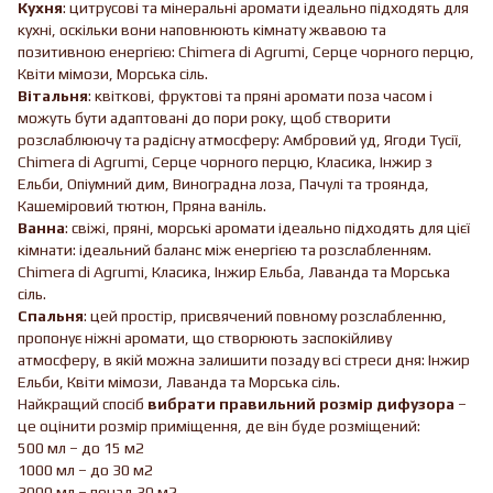
Кухня
: цитрусові та мінеральні аромати ідеально підходять для
кухні, оскільки вони наповнюють кімнату жвавою та
позитивною енергією: Chimera di Agrumi, Серце чорного перцю,
Квіти мімози, Морська сіль.
Вітальня
: квіткові, фруктові та пряні аромати поза часом і
можуть бути адаптовані до пори року, щоб створити
розслаблюючу та радісну атмосферу: Амбровий уд, Ягоди Тусії,
Chimera di Agrumi, Серце чорного перцю, Класика, Інжир з
Ельби, Опіумний дим, Виноградна лоза, Пачулі та троянда,
Кашеміровий тютюн, Пряна ваніль.
Ванна
: свіжі, пряні, морські аромати ідеально підходять для цієї
кімнати: ідеальний баланс між енергією та розслабленням.
Chimera di Agrumi, Класика, Інжир Ельба, Лаванда та Морська
сіль.
Спальня
: цей простір, присвячений повному розслабленню,
пропонує ніжні аромати, що створюють заспокійливу
атмосферу, в якій можна залишити позаду всі стреси дня: Інжир
Ельби, Квіти мімози, Лаванда та Морська сіль.
Найкращий спосіб
вибрати правильний розмір дифузора
–
це оцінити розмір приміщення, де він буде розміщений:
500 мл – до 15 м2
1000 мл – до 30 м2
3000 мл – понад 30 м2