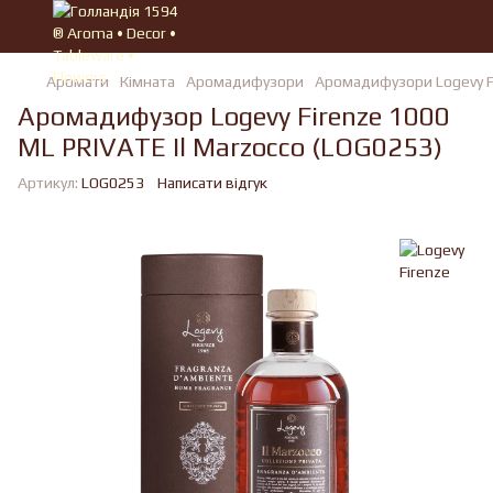
Аромати
Кімната
Аромадифузори
Аромадифузори Logevy F
Аромадифузор Logevy Firenze 1000
ML PRIVATE Il Marzocco (LOG0253)
Артикул:
LOG0253
Написати відгук