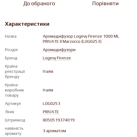
До обраного
Порівняти
Характеристики
Назва
Аромадифузор Logevy Firenze 1000 ML
PRIVATE Il Marzocco (LOG0253)
Розділ
Аромадифузори
Бренд
Logevy Firenze
Країна
реєстрації
Італія
бренду
Країна-
виробник
Італія
товару
Артикул
LOG0253
Лінія
PRIVATE
Штрихкод
8050519374019
наявність
З ароматом
аромату