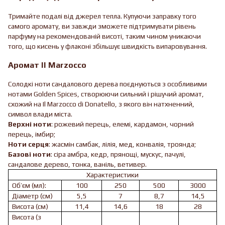
Тримайте подалі від джерел тепла. Купуючи заправку того
самого аромату, ви завжди зможете підтримувати рівень
парфуму на рекомендованій висоті, таким чином уникаючи
того, що кисень у флаконі збільшує швидкість випаровування.
Аромат Il Marzocco
Солодкі ноти сандалового дерева поєднуються з особливими
нотами Golden Spices, створюючи сильний і рішучий аромат,
схожий на Il Marzocco di Donatello, з якого він натхненний,
символ влади міста.
Верхні ноти
: рожевий перець, елемі, кардамон, чорний
перець, імбир;
Ноти серця
: жасмін самбак, лілія, мед, конвалія, троянда;
Базові ноти
: сіра амбра, кедр, прянощі, мускус, пачулі,
сандалове дерево, тонка, ваніль, ветивер.
Характеристики
Об’єм (мл):
100
250
500
3000
Діаметр (см)
5,5
7
8,7
14,5
Висота (см)
11,4
14,6
18
28
Висота (з