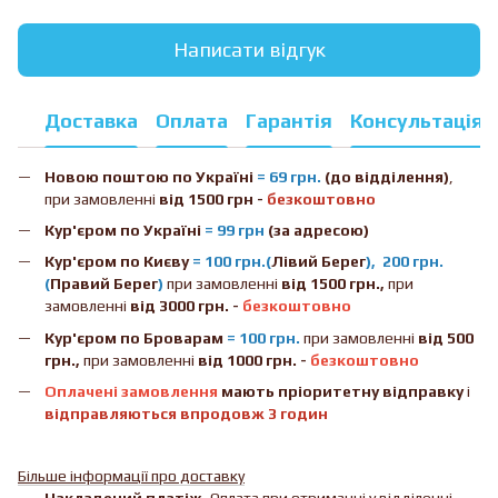
Написати відгук
Доставка
Оплата
Гарантія
Консультація
Новою поштою
по Україні
= 69 грн.
(до відділення)
,
при замовленні
від 1500 грн -
безкоштовно
Кур'єром по Україні
= 99 грн
(за адресою)
Кур'єром по Києву
= 100 грн.(
Лівий Берег
), 200 грн.
(
Правий Берег
)
при замовленні
від 1500 грн.,
при
замовленні
від 3000 грн. -
безкоштовно
Кур'єром по Броварам
= 100 грн.
при замовленні
від
500
грн.,
при замовленні
від 1000 грн. -
безкоштовно
Оплачені замовлення
мають пріоритетну відправку
і
відправляються впродовж 3 годин
Більше інформації про доставку
Накладений платіж.
Оплата при отриманні у відділенні