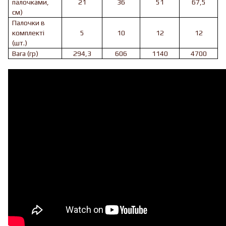
палочками,
21
36
51
67,5
см)
Палочки в
комплекті
5
10
12
12
(шт.)
Вага (гр)
294,3
606
1140
4700