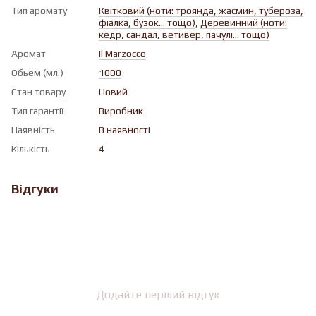
Тип аромату
Квiтковий (ноти: троянда, жасмин, тубероза,
фіалка, бузок... тощо)
,
Деревинний (ноти:
кедр, сандал, ветивер, пачулі... тощо)
Аромат
Il Marzocco
Обьем (мл.)
1000
Стан товару
Новий
Тип гарантії
Виробник
Наявність
В наявності
Кількість
4
Відгуки
Додайте перший відгук