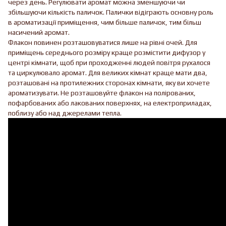
через день. Регулювати аромат можна зменшуючи чи
збільшуючи кількість паличок. Палички відіграють основну роль
в ароматизації приміщення, чим більше паличок, тим більш
насичений аромат.
Флакон повинен розташовуватися лише на рівні очей. Для
приміщень середнього розміру краще розмістити дифузор у
центрі кімнати, щоб при проходженні людей повітря рухалося
та циркулювало аромат. Для великих кімнат краще мати два,
розташовані на протилежних сторонах кімнати, яку ви хочете
ароматизувати. Не розташовуйте флакон на полірованих,
пофарбованих або лакованих поверхнях, на електроприладах,
поблизу або над джерелами тепла.