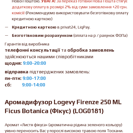
Нової Поштою.
УВАГА!
За переказ готівки Нова Пошта стягує
додаткову оплату в розмірі 2% від суми замовлення +20 грн.
комісії!
(Рекомендуємо використовувати безготівкову оплату
кредитною карткою)
Кредитною карткою
в privat24, LiqPay.
Безготівковим розрахунком
(оплата на р / рахунок ФОПа)
Гарантія від виробника
телефонні консультації
та
обробка замовлень
здійснюються нашими співробітниками
щодня:
9:00-20:00
відправка
підтверджених замовлень:
пн-птн:
9:00-17:00
сб:
9:00-14:00
Аромадифузор Logevy Firenze 250 ML
Ficus Botanica (Фікус) (LOG0181)
Аромат «Листя фікуса» (ароматична рідина зеленого кольору)
уявно переносить Вас у порослі високою травою поля Тоскани.