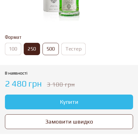
Формат
100
250
500
Тестер
В наявності
2 480 грн
3 100 грн
Купити
Замовити швидко