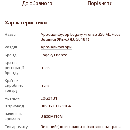
До обраного
Порівняти
Характеристики
Назва
Аромадифузор Logevy Firenze 250 ML Ficus
Botanica (Фікус) (LOG0181)
Розділ
Аромадифузори
Бренд
Logevy Firenze
Країна
реєстрації
Італія
бренду
Країна-
виробник
Італія
товару
Артикул
LOG0181
Штрихкод
8050519371964
наявність
З ароматом
аромату
Тип аромату
Зелений (ноти: волога свіжоскошена трава,