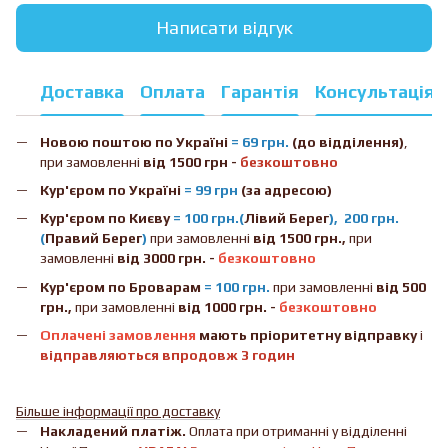
Написати відгук
Доставка
Оплата
Гарантія
Консультація
Новою поштою
по Україні
= 69 грн.
(до відділення)
,
при замовленні
від 1500 грн -
безкоштовно
Кур'єром по Україні
= 99 грн
(за адресою)
Кур'єром по Києву
= 100 грн.(
Лівий Берег
), 200 грн.
(
Правий Берег
)
при замовленні
від 1500 грн.,
при
замовленні
від 3000 грн. -
безкоштовно
Кур'єром по Броварам
= 100 грн.
при замовленні
від
500
грн.,
при замовленні
від 1000 грн. -
безкоштовно
Оплачені замовлення
мають пріоритетну відправку
і
відправляються впродовж 3 годин
Більше інформації про доставку
Накладений платіж.
Оплата при отриманні у відділенні