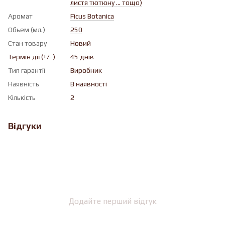
листя тютюну ... тощо)
Аромат
Ficus Botanica
Обьем (мл.)
250
Стан товару
Новий
Термін дії (+/-)
45 днів
Тип гарантії
Виробник
Наявність
В наявності
Кількість
2
Відгуки
Додайте перший відгук