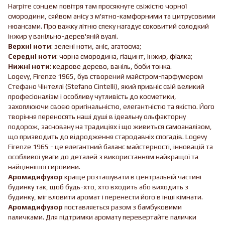
Нагріте сонцем повітря там просякнуте свіжістю чорної
смородини, сяйвом анісу з м'ятно-камфорними та цитрусовими
нюансами. Про важку літню спеку нагадує соковитий солодкий
інжир у ванільно-дерев'яній вуалі.
Верхні ноти
: зелені ноти, аніс, агатосма;
Середні ноти
: чорна смородина, гіацинт, інжир, фіалка;
Нижні ноти
: кедрове дерево, ваніль, боби тонка.
Logevy, Firenze 1965, був створений майстром-парфумером
Стефано Чінтеллі (Stefano Cintelli), який привніс свій великий
професіоналізм і особливу чутливість до косметики,
захоплюючи своєю оригінальністю, елегантністю та якістю. Його
творіння переносять наші душі в ідеальну ольфакторну
подорож, засновану на традиціях і що живиться самоаналізом,
що призводить до відродження стародавніх спогадів. Logevy
Firenze 1965 - це елегантний баланс майстерності, інновацій та
особливої уваги до деталей з використанням найкращої та
найціннішої сировини.
Аромадифузор
краще розташувати в центральній частині
будинку так, щоб будь-хто, хто входить або виходить з
будинку, міг вловити аромат і перенести його в інші кімнати.
Аромадифузор
поставляється разом з бамбуковими
паличками. Для підтримки аромату перевертайте палички