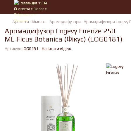
Аромати
Кімната
Аромадифузори
Аромадифузори Logevy F
Аромадифузор Logevy Firenze 250
ML Ficus Botanica (Фікус) (LOG0181)
Артикул:
LOG0181
Написати відгук