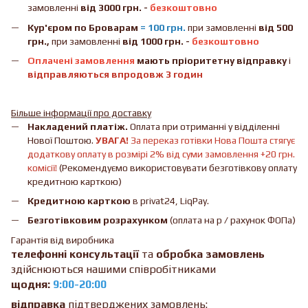
замовленні
від 3000 грн. -
безкоштовно
Кур'єром по Броварам
= 100 грн.
при замовленні
від
500
грн.,
при замовленні
від 1000 грн. -
безкоштовно
Оплачені замовлення
мають пріоритетну відправку
і
відправляються впродовж 3 годин
Більше інформації про доставку
Накладений платіж.
Оплата при отриманні у відділенні
Нової Поштою.
УВАГА!
За переказ готівки Нова Пошта стягує
додаткову оплату в розмірі 2% від суми замовлення +20 грн.
комісії!
(Рекомендуємо використовувати безготівкову оплату
кредитною карткою)
Кредитною карткою
в privat24, LiqPay.
Безготівковим розрахунком
(оплата на р / рахунок ФОПа)
Гарантія від виробника
телефонні консультації
та
обробка замовлень
здійснюються нашими співробітниками
щодня:
9:00-20:00
відправка
підтверджених замовлень: