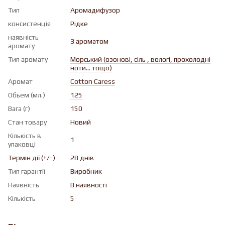
Тип
Аромадифузор
консистенція
Рiдке
наявність
З ароматом
аромату
Тип аромату
Морський (озонові, cіль , вологі, прохолодні
ноти... тощо)
Аромат
Cotton Caress
Обьем (мл.)
125
Вага (г)
150
Стан товару
Новий
Кількість в
1
упаковці
Термін дії (+/-)
28 днів
Тип гарантії
Виробник
Наявність
В наявності
Кількість
5