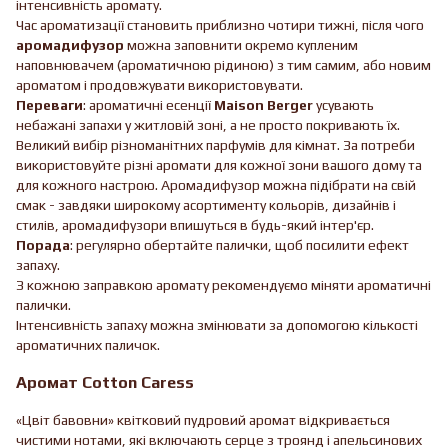
інтенсивність аромату.
Час ароматизації становить приблизно чотири тижні, після чого
аромадифузор
можна заповнити окремо купленим
наповнювачем (ароматичною рідиною) з тим самим, або новим
ароматом і продовжувати використовувати.
Переваги
: ароматичні есенції
Maison Berger
усувають
небажані запахи у житловій зоні, а не просто покривають їх.
Великий вибір різноманітних парфумів для кімнат. За потреби
використовуйте різні аромати для кожної зони вашого дому та
для кожного настрою. Аромадифузор можна підібрати на свій
смак - завдяки широкому асортименту кольорів, дизайнів і
стилів, аромадифузори впишуться в будь-який інтер'єр.
Порада
: регулярно обертайте палички, щоб посилити ефект
запаху.
З кожною заправкою аромату рекомендуємо міняти ароматичні
палички.
Інтенсивність запаху можна змінювати за допомогою кількості
ароматичних паличок.
Аромат Cotton Caress
«Цвіт бавовни» квітковий пудровий аромат відкривається
чистими нотами, які включають серце з троянд і апельсинових