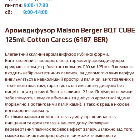
пн-птн:
9:00-17:00
сб:
9:00-14:00
Аромадифузор Maison Berger BQT CUBE
125ml. Cotton Caress (6187-BER)
Елегантний скляний аромадифузор кубічної форми.
Виготовлений з прозорого скла, горловину аромадифузора
прикрашає кільце сріблястого кольору. Об'єм: 125 мл. В комплект
входить набір синтетичних паличок, за допомогою яких парфум
вивільняється в навколишній простір. 8 паличок, виготовлених з
технічного пластику, гарантують оптимізовану дифузію без
вицвітання в розчині. Висота паличок: 21 см. Полімерні палички
забезпечують швидке вбирання та дифузію ароматної рідини
(порівняно з ротанговими паличками), а також краще нюхове
відтворення аромату.
Як тільки палички поміщаються в дифузор, починається
очищення та ароматизація вашого дому. Регулярне
перевертання паличок посилює ефект запаху. Залежно від того,
скільки паличок використовуєте, ви можете змінювати