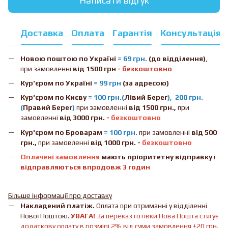
Написати відгук
Доставка
Оплата
Гарантія
Консультація
Новою поштою
по Україні
= 69 грн.
(до відділення)
,
при замовленні
від 1500 грн -
безкоштовно
Кур'єром по Україні
= 99 грн
(за адресою)
Кур'єром по Києву
= 100 грн.(
Лівий Берег
), 200 грн.
(
Правий Берег
)
при замовленні
від 1500 грн.,
при
замовленні
від 3000 грн. -
безкоштовно
Кур'єром по Броварам
= 100 грн.
при замовленні
від
500
грн.,
при замовленні
від 1000 грн. -
безкоштовно
Оплачені замовлення
мають пріоритетну відправку
і
відправляються впродовж 3 годин
Більше інформації про доставку
Накладений платіж.
Оплата при отриманні у відділенні
Нової Поштою.
УВАГА!
За переказ готівки Нова Пошта стягує
додаткову оплату в розмірі 2% від суми замовлення +20 грн.