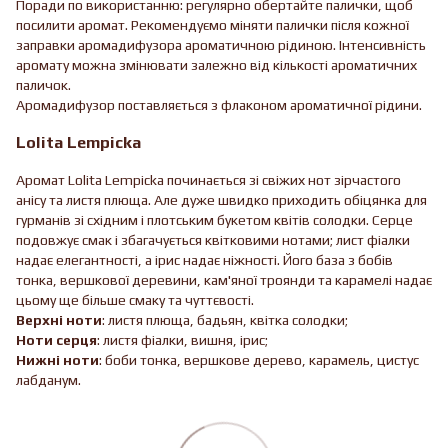
Поради по використанню: регулярно обертайте палички, щоб
посилити аромат. Рекомендуємо міняти палички після кожної
заправки аромадифузора ароматичною рідиною. Інтенсивність
аромату можна змінювати залежно від кількості ароматичних
паличок.
Аромадифузор поставляється з флаконом ароматичної рідини.
Lolita Lempicka
Аромат Lolita Lempicka починається зі свіжих нот зірчастого
анісу та листя плюща. Але дуже швидко приходить обіцянка для
гурманів зі східним і плотським букетом квітів солодки. Серце
подовжує смак і збагачується квітковими нотами; лист фіалки
надає елегантності, а ірис надає ніжності. Його база з бобів
тонка, вершкової деревини, кам'яної троянди та карамелі надає
цьому ще більше смаку та чуттєвості.
Верхні ноти
: листя плюща, бадьян, квітка солодки;
Ноти серця
: листя фіалки, вишня, ірис;
Нижні ноти
: боби тонка, вершкове дерево, карамель, цистус
лабданум.