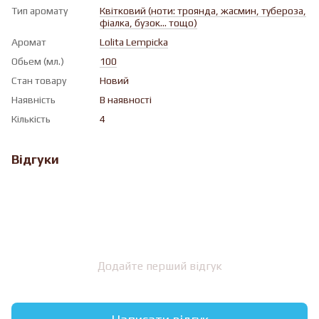
Тип аромату
Квiтковий (ноти: троянда, жасмин, тубероза,
фіалка, бузок... тощо)
Аромат
Lolita Lempicka
Обьем (мл.)
100
Стан товару
Новий
Наявність
В наявності
Кількість
4
Відгуки
Додайте перший відгук