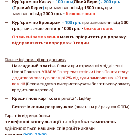
Кур'єром по Києву
= 100 грн.(
Лівий Берег
), 200 грн.
(
Правий Берег
)
при замовленні
від 1500 грн.,
при
замовленні
від 3000 грн. -
безкоштовно
Кур'єром по Броварам
= 100 грн.
при замовленні
від
500
грн.,
при замовленні
від 1000 грн. -
безкоштовно
Оплачені замовлення
мають пріоритетну відправку
і
відправляються впродовж 3 годин
Більше інформації про доставку
Накладений платіж.
Оплата при отриманні у відділенні
Нової Поштою.
УВАГА!
За переказ готівки Нова Пошта стягує
додаткову оплату в розмірі 2% від суми замовлення +20 грн.
комісії!
(Рекомендуємо використовувати безготівкову оплату
кредитною карткою)
Кредитною карткою
в privat24, LiqPay.
Безготівковим розрахунком
(оплата на р / рахунок ФОПа)
Гарантія від виробника
телефонні консультації
та
обробка замовлень
здійснюються нашими співробітниками
щодня:
9:00-20:00