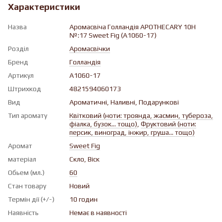
Характеристики
Назва
Аромасвіча Голландiя APOTHECARY 10H
№:17 Sweet Fig (A1060-17)
Розділ
Аромасвічки
Бренд
Голландія
Артикул
A1060-17
Штрихкод
4821594060173
Вид
Ароматичнi, Наливні, Подарункові
Тип аромату
Квiтковий (ноти: троянда, жасмин, тубероза,
фіалка, бузок... тощо)
,
Фруктовий (ноти:
персик, виноград, інжир, груша... тощо)
Аромат
Sweet Fig
матеріал
Скло, Віск
Обьем (мл.)
60
Стан товару
Новий
Термін дії (+/-)
10 годин
Наявність
Немає в наявності