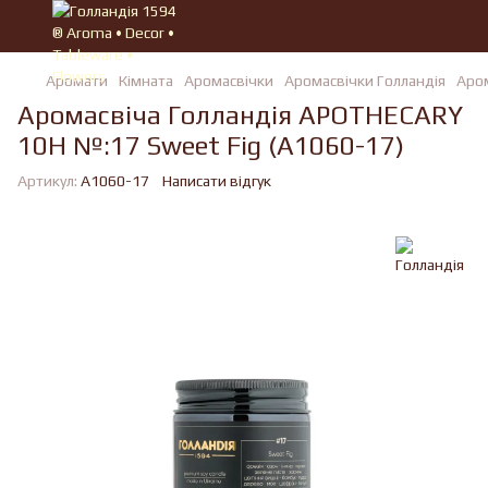
Аромати
Кімната
Аромасвічки
Аромасвічки Голландія
Аром
Аромасвіча Голландiя APOTHECARY
10H №:17 Sweet Fig (A1060-17)
Артикул:
A1060-17
Написати відгук