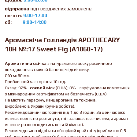
відправка
підтверджених замовлень:
пн-птн:
9:00-17:00
сб:
9:00-14:00
Аромасвіча Голландiя APOTHECARY
10H №:17 Sweet Fig (A1060-17)
Ароматична свічка
з натурального воску рослинного
походження в скляній баночці-підсвічнику.
Об’єм: 60 мл.
Приблизний час горіння 10 год.
Склад: 92% -
соєвий віск
(США); 8% - парфумована композиція
з міжнародним сертифікатом на безпечність (США).
Не містить парафіну, канцерогенів та токсинів.
Вироблено в Україні (ручна робота).
Рекомендований час горіння від 1 до 3 годин. За цей час віск
встигає повністю розтанути, гніт залишається чистим, а аромат
встигне розповсюдитись по всій кімнаті.
Рекомендовано підрізати обгорілий край гніту (приблизно 0,5
см), для того, щоб полум’я було достатньо рівномірним, а