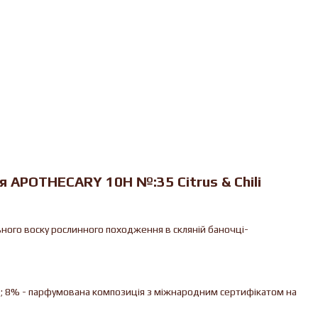
я APOTHECARY 10H №:35 Citrus & Chili
ьного воску рослинного походження в скляній баночці-
; 8% - парфумована композиція з міжнародним сертифікатом на