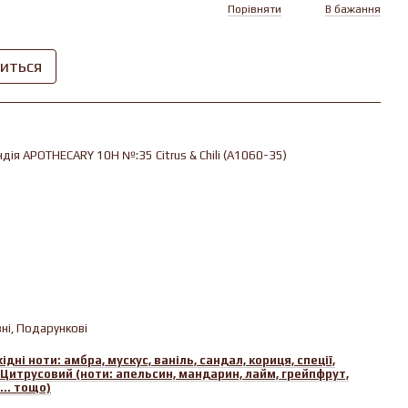
Порівняти
В бажання
виться
дiя APOTHECARY 10H №:35 Citrus & Chili (A1060-35)
ні, Подарункові
дні ноти: амбра, мускус, ваніль, сандал, кориця, спеції,
Цитрусовий (ноти: апельсин, мандарин, лайм, грейпфрут,
.. тощо)