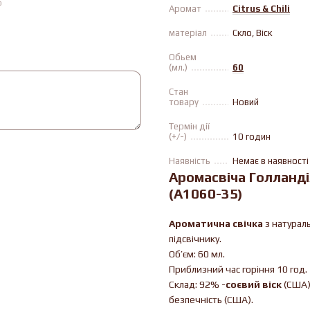
ю
Аромат
Citrus & Chili
матеріал
Скло, Віск
Обьем
(мл.)
60
Стан
товару
Новий
Термін дії
(+/-)
10 годин
Наявність
Немає в наявності
Аромасвіча Голландi
(A1060-35)
Ароматична свічка
з натурал
підсвічнику.
Об’єм: 60 мл.
Приблизний час горіння 10 год.
Склад: 92% -
соєвий віск
(США)
безпечність (США).