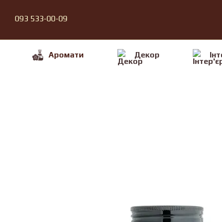
Перейти до основного контенту
093 533-00-09
Аромати
Декор
Iнт