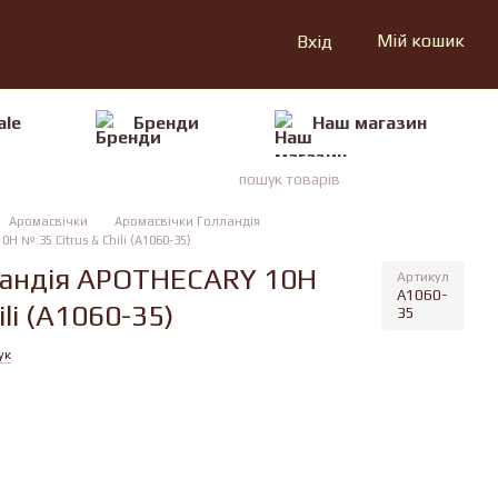
Мій кошик
Вхід
ale
Бренди
Наш магазин
Аромасвічки
Аромасвічки Голландія
 №:35 Citrus & Chili (A1060-35)
ландiя APOTHECARY 10H
Артикул
A1060-
li (A1060-35)
35
ук