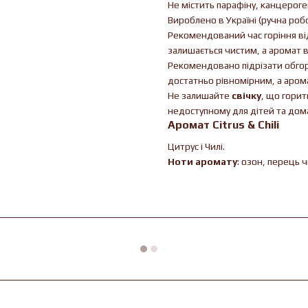
Не містить парафіну, канцероген
Вироблено в Україні (ручна робо
Рекомендований час горіння від 
залишається чистим, а аромат в
Рекомендовано підрізати обгорі
достатньо рівномірним, а аромат
Не залишайте
свічку
, що горит
недоступному для дітей та дома
Аромат Citrus & Chili
Цитрус і Чилі.
Ноти аромату
: озон, перець ч