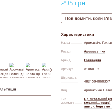
295 грн
Повідомити, коли з'я
Характеристики
Назва
Аромасвіча Голлан
Розділ
Аромасвічки
Бренд
Голландія
Артикул
A1060-35
Штрихкод
4821594060357
ультація
Вид
Ароматичнi, Налив
Тип
Орієнтальний (схі
аромату
смоляні...тощо)
,
лимон, бергамот.