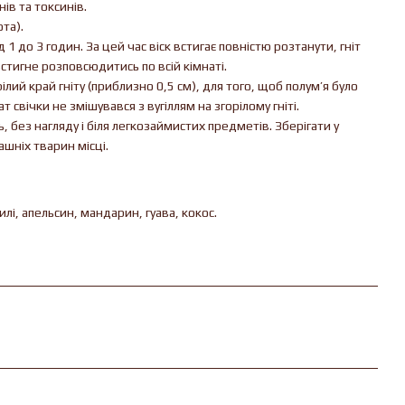
ів та токсинів.
та).
1 до 3 годин. За цей час віск встигає повністю розтанути, гніт
стигне розповсюдитись по всій кімнаті.
лий край гніту (приблизно 0,5 см), для того, щоб полум’я було
 свічки не змішувався з вугіллям на згорілому гніті.
ь, без нагляду і біля легкозаймистих предметів. Зберігати у
шніх тварин місці.
илі, апельсин, мандарин, гуава, кокос.