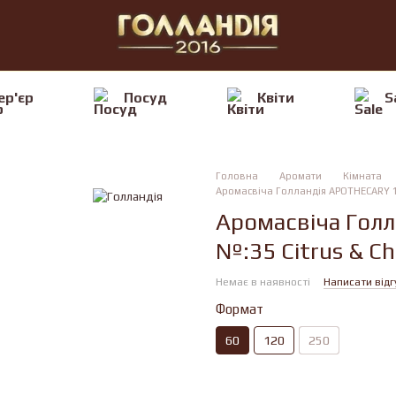
ер'єр
Посуд
Квiти
S
Головна
Аромати
Кімната
Аромасвіча Голландiя APOTHECARY 10H
Аромасвіча Гол
№:35 Citrus & Chi
Немає в наявності
Написати відг
Формат
60
120
250