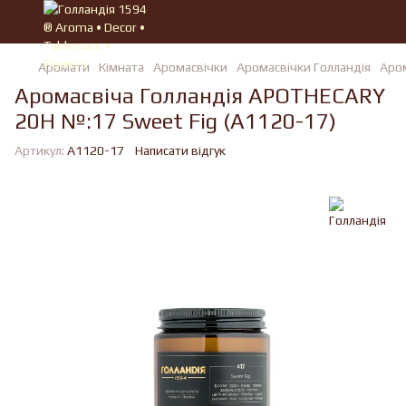
Аромати
Кімната
Аромасвічки
Аромасвічки Голландія
Аром
Аромасвіча Голландiя APOTHECARY
20H №:17 Sweet Fig (A1120-17)
Артикул:
A1120-17
Написати відгук