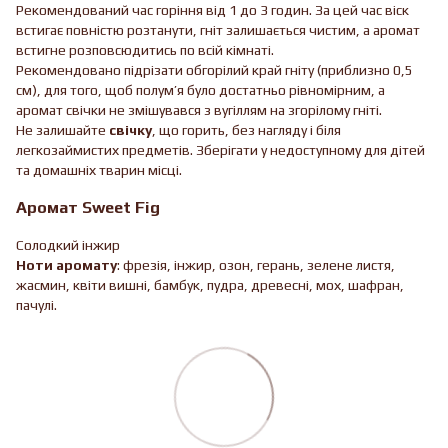
Рекомендований час горіння від 1 до 3 годин. За цей час віск
встигає повністю розтанути, гніт залишається чистим, а аромат
встигне розповсюдитись по всій кімнаті.
Рекомендовано підрізати обгорілий край гніту (приблизно 0,5
см), для того, щоб полум’я було достатньо рівномірним, а
аромат свічки не змішувався з вугіллям на згорілому гніті.
Не залишайте
свічку
, що горить, без нагляду і біля
легкозаймистих предметів. Зберігати у недоступному для дітей
та домашніх тварин місці.
Аромат Sweet Fig
Солодкий інжир
Ноти аромату
: фрезія, інжир, озон, герань, зелене листя,
жасмин, квіти вишні, бамбук, пудра, древесні, мох, шафран,
пачулі.