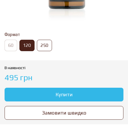
Формат
60
120
250
В наявності
495 грн
Купити
Замовити швидко