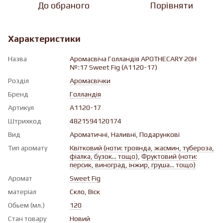
До обраного
Порівняти
Характеристики
Назва
Аромасвіча Голландiя APOTHECARY 20H
№:17 Sweet Fig (A1120-17)
Розділ
Аромасвічки
Бренд
Голландія
Артикул
A1120-17
Штрихкод
4821594120174
Вид
Ароматичнi, Наливні, Подарункові
Тип аромату
Квiтковий (ноти: троянда, жасмин, тубероза,
фіалка, бузок... тощо)
,
Фруктовий (ноти:
персик, виноград, інжир, груша... тощо)
Аромат
Sweet Fig
матеріал
Скло, Віск
Обьем (мл.)
120
Стан товару
Новий