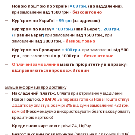
Новою поштою
по Україні
= 69 грн.
(до відділення)
,
при замовленні
від 1500 грн -
безкоштовно
Кур'єром по Україні
= 99 грн
(за адресою)
Кур'єром по Києву
= 100 грн.(
Лівий Берег
), 200 грн.
(
Правий Берег
)
при замовленні
від 1500 грн.,
при
замовленні
від 3000 грн. -
безкоштовно
Кур'єром по Броварам
= 100 грн.
при замовленні
від
500
грн.,
при замовленні
від 1000 грн. -
безкоштовно
Оплачені замовлення
мають пріоритетну відправку
і
відправляються впродовж 3 годин
Більше інформації про доставку
Накладений платіж.
Оплата при отриманні у відділенні
Нової Поштою.
УВАГА!
За переказ готівки Нова Пошта стягує
додаткову оплату в розмірі 2% від суми замовлення +20 грн.
комісії!
(Рекомендуємо використовувати безготівкову оплату
кредитною карткою)
Кредитною карткою
в privat24, LiqPay.
Безготівковим розрахунком
(оплата на р / рахунок ФОПа)