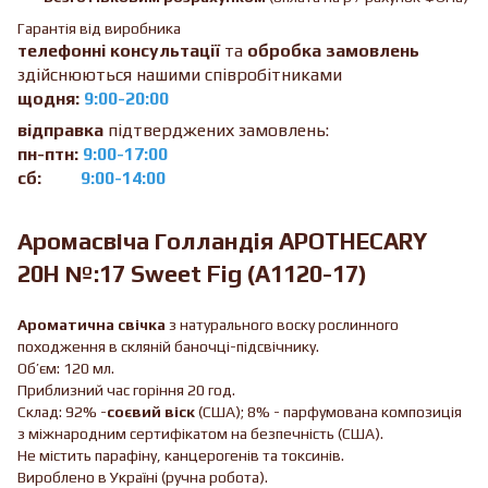
Гарантія від виробника
телефонні консультації
та
обробка замовлень
здійснюються нашими співробітниками
щодня:
9:00-20:00
відправка
підтверджених замовлень:
пн-птн:
9:00-17:00
сб:
9:00-14:00
Аромасвіча Голландiя APOTHECARY
20H №:17 Sweet Fig (A1120-17)
Ароматична свічка
з натурального воску рослинного
походження в скляній баночці-підсвічнику.
Об’єм: 120 мл.
Приблизний час горіння 20 год.
Склад: 92% -
соєвий віск
(США); 8% - парфумована композиція
з міжнародним сертифікатом на безпечність (США).
Не містить парафіну, канцерогенів та токсинів.
Вироблено в Україні (ручна робота).