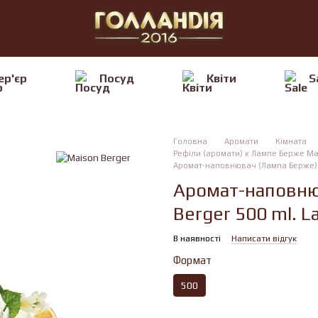
ер'єр
Посуд
Квiти
S
Головна
Аромати
Кімната
Рефіли (аромати) к Лампе Берже Ma
Аромат-наповнювач (Лампа Берже) Ma
Аромат-наповню
Berger 500 ml. L
В наявності
Написати відгук
Формат
500