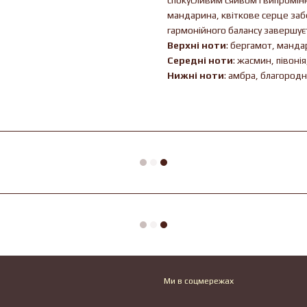
спокусливим сяйвом і випроміню
мандарина, квіткове серце забе
гармонійного балансу завершуєт
Верхні ноти
: бергамот, манда
Середні ноти
: жасмин, півонія
Нижні ноти
: амбра, благородн
Ми в соцмережах