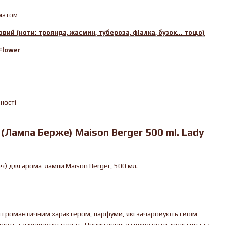
матом
овий (ноти: троянда, жасмин, тубероза, фіалка, бузок... тощо)
Flower
вності
Лампа Берже) Maison Berger 500 ml. Lady
) для арома-лампи Maison Berger, 500 мл.
 і романтичним характером, парфуми, які зачаровують своїм