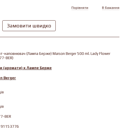
Порівняти
В бажання
Замовити швидко
т-наповнювач (Лампа Берже) Maison Berger 500 ml. Lady Flower
77-BER)
и (аромати) к Лампе Берже
n Berger
ія
ія
77-BER
291153776