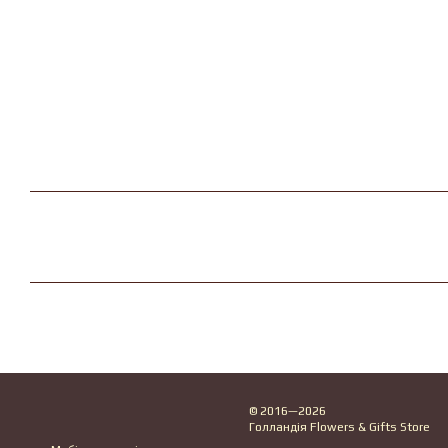
© 2016—2026
Голландія Flowers & Gifts Store