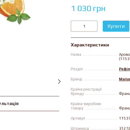
1 030 грн
Купити
Характеристики
Назва
Арома
(1153
Розділ
Рефіл
Бренд
Maiso
Країна реєстрації
бренду
Франц
ультація
Країна-виробник
товару
Франц
Артикул
1153
Штрихкод
3127