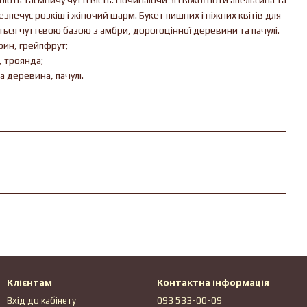
ють таємничу чуттєвість. Починаючи зі свіжої ноти апельсина та
зпечує розкіш і жіночий шарм. Букет пишних і ніжних квітів для
ься чуттєвою базою з амбри, дорогоцінної деревини та пачулі.
рин, грейпфрут;
, троянда;
а деревина, пачулі.
Клієнтам
Контактна інформація
Вхід до кабінету
093 533-00-09