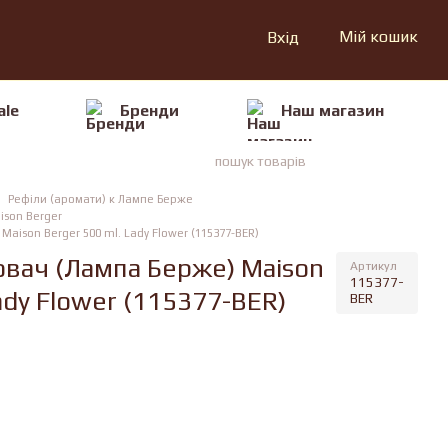
Мій кошик
Вхід
ale
Бренди
Наш магазин
Рефіли (аромати) к Лампе Берже
ison Berger
ison Berger 500 ml. Lady Flower (115377-BER)
вач (Лампа Берже) Maison
Артикул
115377-
ady Flower (115377-BER)
BER