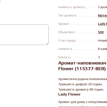
ю
наявність аромату
З аро
Тип аромату
Квітк
Аромат
Lady 
Обьем (мл.)
500
Стан товару
Новий
Наявність
В ная
Кількість
3
Аромат-наповнювач (
Flower (115377-BER)
Ароматична рідина (наповнювач
Тривалість дифузії: 20 годин;
Тривалість аромату: 80 годин.
Lady Flower
Аромат для дому з спокусливим