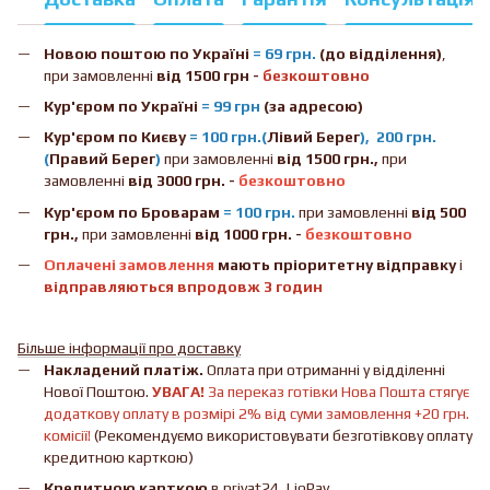
Новою поштою
по Україні
= 69 грн.
(до відділення)
,
при замовленні
від 1500 грн -
безкоштовно
Кур'єром по Україні
= 99 грн
(за адресою)
Кур'єром по Києву
= 100 грн.(
Лівий Берег
), 200 грн.
(
Правий Берег
)
при замовленні
від 1500 грн.,
при
замовленні
від 3000 грн. -
безкоштовно
Кур'єром по Броварам
= 100 грн.
при замовленні
від
500
грн.,
при замовленні
від 1000 грн. -
безкоштовно
Оплачені замовлення
мають пріоритетну відправку
і
відправляються впродовж 3 годин
Більше інформації про доставку
Накладений платіж.
Оплата при отриманні у відділенні
Нової Поштою.
УВАГА!
За переказ готівки Нова Пошта стягує
додаткову оплату в розмірі 2% від суми замовлення +20 грн.
комісії!
(Рекомендуємо використовувати безготівкову оплату
кредитною карткою)
Кредитною карткою
в privat24, LiqPay.