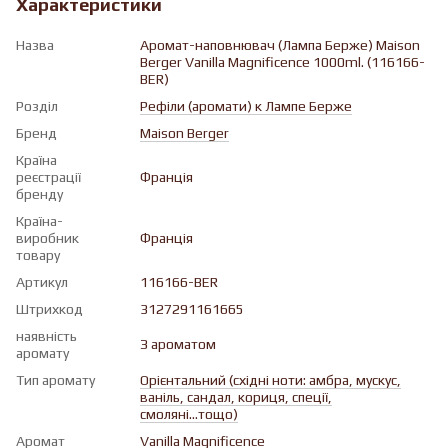
Характеристики
Назва
Аромат-наповнювач (Лампа Берже) Maison
Berger Vanilla Magnificence 1000ml. (116166-
BER)
Розділ
Рефіли (аромати) к Лампе Берже
Бренд
Maison Berger
Країна
реєстрації
Франція
бренду
Країна-
виробник
Франція
товару
Артикул
116166-BER
Штрихкод
3127291161665
наявність
З ароматом
аромату
Тип аромату
Орієнтальний (східні ноти: амбра, мускус,
ваніль, сандал, кориця, спеції,
смоляні...тощо)
Аромат
Vanilla Magnificence