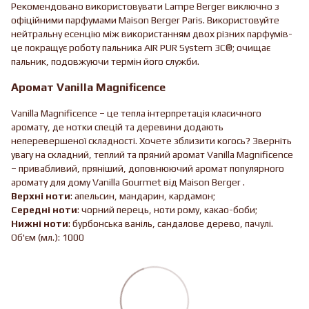
Рекомендовано використовувати Lampe Berger виключно з
офіційними парфумами Maison Berger Paris. Використовуйте
нейтральну есенцію між використанням двох різних парфумів-
це покращує роботу пальника AIR PUR System 3C®; очищає
пальник, подовжуючи термін його служби.
Аромат Vanilla Magnificence
Vanilla Magnificence – це тепла інтерпретація класичного
аромату, де нотки спецій та деревини додають
неперевершеної складності. Хочете зблизити когось? Зверніть
увагу на складний, теплий та пряний аромат Vanilla Magnificence
– привабливий, пряніший, доповнюючий аромат популярного
аромату для дому Vanilla Gourmet від Maison Berger .
Верхні ноти
: апельсин, мандарин, кардамон;
Середні ноти
: чорний перець, ноти рому, какао-боби;
Нижні ноти
: бурбонська ваніль, сандалове дерево, пачулі.
Об'єм (мл.): 1000