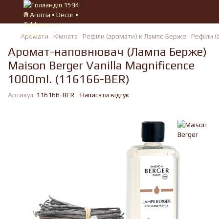
Аромати
Кімната
Рефіли (аромати) к Лампе Берже
Рефіли (
Аромат-наповнювач (Лампа Берже)
Maison Berger Vanilla Magnificence
1000ml. (116166-BER)
Артикул:
116166-BER
Написати відгук