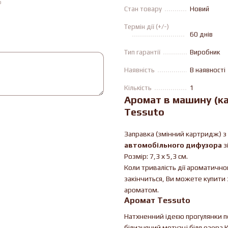
ю
Стан товару
Новий
Термін дії (+/-)
60 днів
Тип гарантії
Виробник
Наявність
В наявності
Кількість
1
Аромат в машину (ка
Tessuto
Заправка (змінний картридж) з
автомобільного дифузора
з
Розмір: 7,3 х 5,3 см.
Коли тривалість дії ароматич
закінчиться, Ви можете купити
ароматом.
Аромат Tessuto
Натхненний ідеєю прогулянки п
білизняний мотузці біля озера 