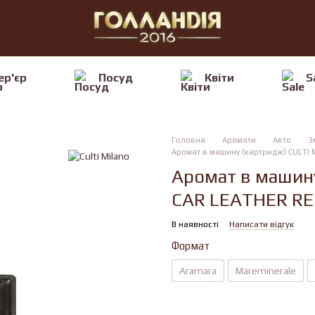
ер'єр
Посуд
Квiти
S
Головна
Аромати
Авто
З
Аромат в машину (картридж) CULTI M
Аромат в машину
CAR LEATHER REF
В наявності
Написати відгук
Формат
Aramara
Mareminerale