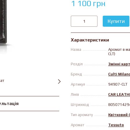
1 100 грн
Купити
Характеристики
Назва
Аромат в ма
CLT)
Розділ
Змінні кар
Бренд
Culti Milan
Артикул
94907-CLT
Лінія
CAR LEATH
ультація
Штрихкод
805071429
Тип аромату
Квiтковий (
Аромат
Tessuto