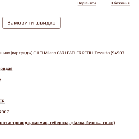
Порівняти
В бажання
Замовити швидко
шину (картридж) CULTI Milano CAR LEATHER REFILL Tessuto (94907-
триджі
o
ER
4907
ноти: троянда, жасмин, тубероза, фіалка, бузок... тощо)