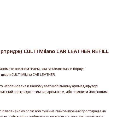
ртридж) CULTI Milano CAR LEATHER REFILL
 ароматизованим гелем, яка вставляється в корпус
і шкіри CULTI Milano CAR LEATHER.
ного наповнювача в Вашому автомобільному аромадифузорі
 змінний картридж з тим же ароматом, або замінити його іншим
о бавовняному полю або сушіння свіжовипраних простирадл на
Комо, Culti майже забирає вас до місця під сонцем. Поєднання