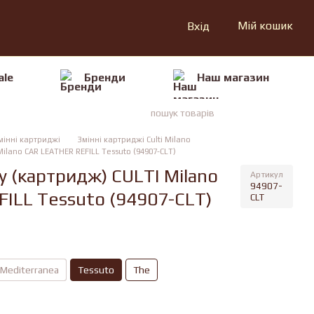
Мій кошик
Вхід
ale
Бренди
Наш магазин
мінні картриджі
Змінні картриджі Culti Milano
ilano CAR LEATHER REFILL Tessuto (94907-CLT)
 (картридж) CULTI Milano
Артикул
94907-
ILL Tessuto (94907-CLT)
CLT
Mediterranea
Tessuto
The