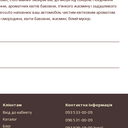
ни, ароматних квітів бавовни, п'янкого жасмину і задушливого
 Tessuto наповнює ваш автомобіль чистим квітковим ароматом.
а смородина, квіти бавовни, жасмин, білий мускус.
Клієнтам
Контактна інформація
Вхід до кабінету
093 533-00-09
Каталог
096 531-00-09
Блог
093 938-19-00 (гурт)