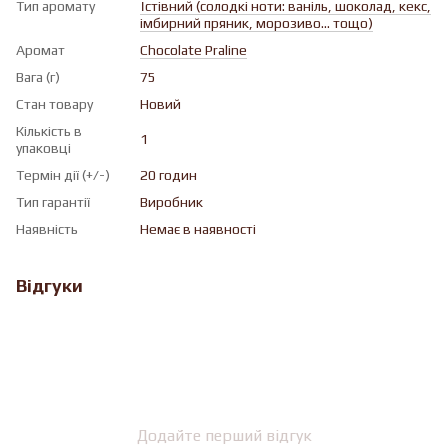
Тип аромату
Їстівний (солодкі ноти: ваніль, шоколад, кекс,
імбирний пряник, морозиво... тощо)
Аромат
Chocolate Praline
Вага (г)
75
Стан товару
Новий
Кількість в
1
упаковці
Термін дії (+/-)
20 годин
Тип гарантії
Виробник
Наявність
Немає в наявності
Відгуки
Додайте перший відгук