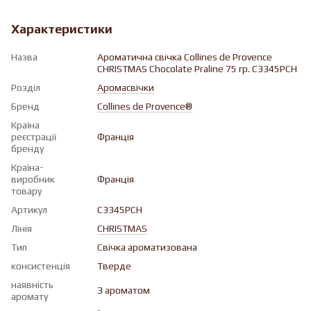
Характеристики
Назва
Ароматична свічка Collines de Provence
CHRISTMAS Chocolate Praline 75 гр. C3345PCH
Розділ
Аромасвічки
Бренд
Collines de Provence®
Країна
реєстрації
Франція
бренду
Країна-
виробник
Франція
товару
Артикул
C3345PCH
Лінія
CHRISTMAS
Тип
Свічка ароматизована
консистенція
Тверде
наявність
З ароматом
аромату