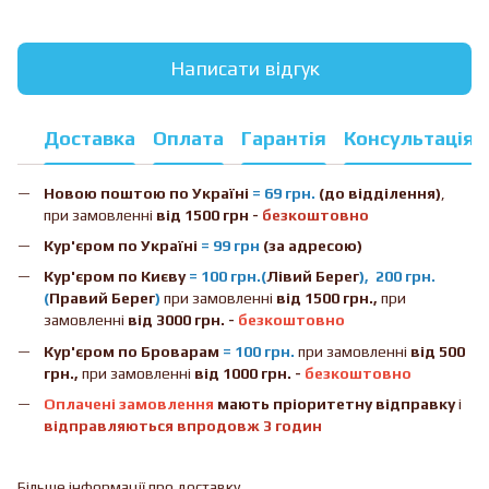
Написати відгук
Доставка
Оплата
Гарантія
Консультація
Новою поштою
по Україні
= 69 грн.
(до відділення)
,
при замовленні
від 1500 грн -
безкоштовно
Кур'єром по Україні
= 99 грн
(за адресою)
Кур'єром по Києву
= 100 грн.(
Лівий Берег
), 200 грн.
(
Правий Берег
)
при замовленні
від 1500 грн.,
при
замовленні
від 3000 грн. -
безкоштовно
Кур'єром по Броварам
= 100 грн.
при замовленні
від
500
грн.,
при замовленні
від 1000 грн. -
безкоштовно
Оплачені замовлення
мають пріоритетну відправку
і
відправляються впродовж 3 годин
Більше інформації про доставку