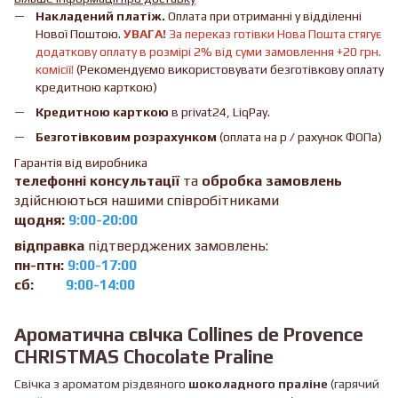
Накладений платіж.
Оплата при отриманні у відділенні
Нової Поштою.
УВАГА!
За переказ готівки Нова Пошта стягує
додаткову оплату в розмірі 2% від суми замовлення +20 грн.
комісії!
(Рекомендуємо використовувати безготівкову оплату
кредитною карткою)
Кредитною карткою
в privat24, LiqPay.
Безготівковим розрахунком
(оплата на р / рахунок ФОПа)
Гарантія від виробника
телефонні консультації
та
обробка замовлень
здійснюються нашими співробітниками
щодня:
9:00-20:00
відправка
підтверджених замовлень:
пн-птн:
9:00-17:00
сб:
9:00-14:00
Ароматична свічка Collines de Provence
CHRISTMAS Chocolate Praline
Свічка з ароматом різдвяного
шоколадного праліне
(гарячий