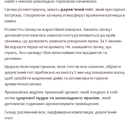
напій з ніжною шоколадно-горіховою начинкою).
Свічки розлиті вручну, мають
дерев’яний гніт
, який при горінні
потріскує, створюючи затишну атмосферу і враження вогнища в
каміні.
Розмістіть свічку на жаростійкій поверхні. Запаліть свічку і
дочекайтеся поки віск навколо гноту розплавиться до країв
свічника, це дозволить уникнути утворення лунки. За 5 хвилин
Ви відчуєте перші ноти аромату. Не залишайте свічку, що
горить, без нагляду і біля легкозаймистих предметів та
речовин..
Щоразу після користування, після того як віск охолоне, обріжте
дерев’яний гніт приблизно на висоту 5 мм над поверхнею воску,
щоб запобігти виділенню диму та оптимізувати горіння
ароматичної свічки.
Аромасвічка виділяє приємний аромат, який поєднує в собі
нотки
цукрової пудри та шоколадного праліне
, який
допомагає годинами ароматизувати приміщення.
Склад: рослинний віск, парфумерна композиція, дерев'яний
ґнот.