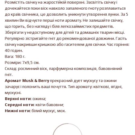
Розмістіть свічку на жаростійкій поверхні. Засвітіть свічку і
дочекайтеся поки віск навколо запаленого гноту розплавиться
до країв свічника, це дозволить уникнути утворення лунки. За 5
хвилин Ви відчуєте перші ноти аромату. Не залишайте свічку,
що горить, без нагляду і біля легкозаймистих предметів.
Зберігати у недоступному для дітей та домашніх тварин місці.
Регулярно зістригайте гніт до рекомендованої довжини. Гасіть
свічку накривши кришкою або гасителем для свічки. Час горіння:
40 годин.
Вага: 180 г.
Розміри: 7х9,5 см.
Склад: рослинний віск, парфумерна композиція, бавовняний
гніт.
Аромат Musk & Berry
прекрасний дует мускусу та ожини
зачарує і полонить ваші почуття. Тип аромату: квіткові, ягідні,
мускусні.
Верхні ноти
: ожина;
Середні ноти
: квіти бавовни;
Нижні ноти
: білий мускус, мох.