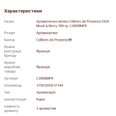
Характеристики
Назва
Ароматична свічка Collines de Provence DUO
Musk & Berry 180 гр. C2808MFR
Розділ
Аромасвічки
Бренд
Collines de Provence®
Країна
реєстрації
Франція
бренду
Країна-
виробник
Франція
товару
Артикул
C2808MFR
Штрихкод
3700305812144
Тип
Аромаспреї
консистенція
Рiдке
наявність
З ароматом
аромату