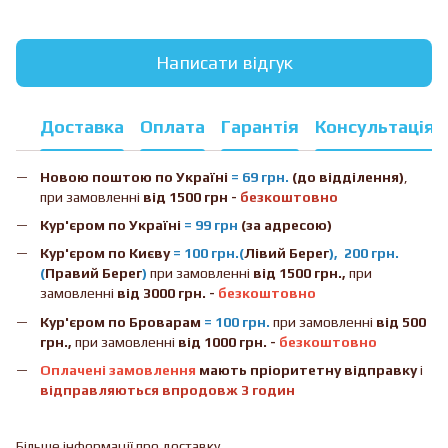
Написати відгук
Доставка
Оплата
Гарантія
Консультація
Новою поштою
по Україні
= 69 грн.
(до відділення)
,
при замовленні
від 1500 грн -
безкоштовно
Кур'єром по Україні
= 99 грн
(за адресою)
Кур'єром по Києву
= 100 грн.(
Лівий Берег
), 200 грн.
(
Правий Берег
)
при замовленні
від 1500 грн.,
при
замовленні
від 3000 грн. -
безкоштовно
Кур'єром по Броварам
= 100 грн.
при замовленні
від
500
грн.,
при замовленні
від 1000 грн. -
безкоштовно
Оплачені замовлення
мають пріоритетну відправку
і
відправляються впродовж 3 годин
Більше інформації про доставку