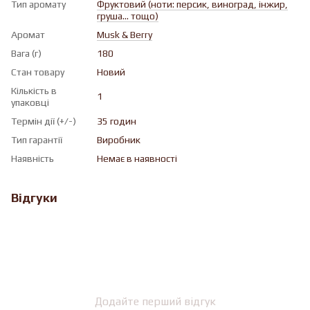
Тип аромату
Фруктовий (ноти: персик, виноград, інжир,
груша... тощо)
Аромат
Musk & Berry
Вага (г)
180
Стан товару
Новий
Кількість в
1
упаковці
Термін дії (+/-)
35 годин
Тип гарантії
Виробник
Наявність
Немає в наявності
Відгуки
Додайте перший відгук