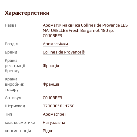
Характеристики
Назва
Ароматична свічка Collines de Provence LES
NATURELLES Fresh Bergamot 180 гр.
C0108BFR
Розділ
Аромасвічки
Бренд
Collines de Provence®
Країна
реєстрації
Франція
бренду
Країна-
виробник
Франція
товару
Артикул
C0108BFR
Штрихкод
3700305811758
Тип
Аромаспреї
клас косметики
Натуральна
консистенція
Рiдке