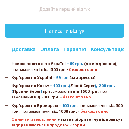
Додайте перший відгук
Написати відгук
Доставка
Оплата
Гарантія
Консультація
Новою поштою
по Україні
= 69 грн.
(до відділення)
,
при замовленні
від 1500 грн -
безкоштовно
Кур'єром по Україні
= 99 грн
(за адресою)
Кур'єром по Києву
= 100 грн.(
Лівий Берег
), 200 грн.
(
Правий Берег
)
при замовленні
від 1500 грн.,
при
замовленні
від 3000 грн. -
безкоштовно
Кур'єром по Броварам
= 100 грн.
при замовленні
від
500
грн.,
при замовленні
від 1000 грн. -
безкоштовно
Оплачені замовлення
мають пріоритетну відправку
і
відправляються впродовж 3 годин