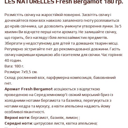
LES NATURELLES Fresh Bergamot 180 гр.
Розмістіть свічку на жаростійкій поверхні. Засвітіть свічку і
дочекайтеся поки віск навколо запаленого гноту розплавиться
до країв свічника, це дозволить уникнути утворення лунки. За 5
хвилин Ви відчуєте перші ноти аромату. Не залишайте свічку,
що горить, без нагляду і біля легкозаймистих предметів.
Зберігати у недоступному для дітей та домашніх тварин місці.
Регулярно зістригайте гніт до рекомендованої довжини. Гасіть
свічку накривши кришкою або гасителем для свічки. Час горіння:
40 годин.
Вага: 180 г.
Розміри: 7х9,5 см.
Склад: рослинний віск, парфумерна композиція, бавовняний
гніт.
Аромат Fresh Bergamot
асоціюється з відпусткою
проведеною на Середземномор'ї: свіжий морський бриз із
холодними нотами бергамота та базиліка, перегукується з
нотами кедра та мускусу, а квіти апельсина надають йому
особливої пікантності.
Верхні ноти
: бергамот, базилік, лимон; ;
Середні ноти
: цитрусове листя, квітка апельсина;