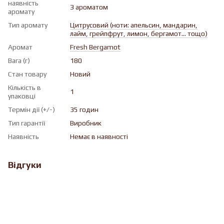
наявність
З ароматом
аромату
Тип аромату
Цитрусовий (ноти: апельсин, мандарин,
лайм, грейпфрут, лимон, бергамот... тощо)
Аромат
Fresh Bergamot
Вага (г)
180
Стан товару
Новий
Кількість в
1
упаковці
Термін дії (+/-)
35 годин
Тип гарантії
Виробник
Наявність
Немає в наявності
Відгуки