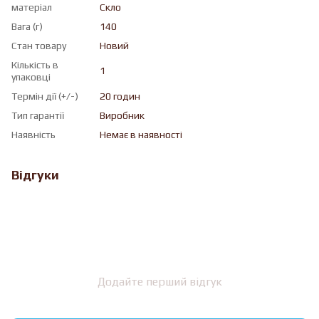
матеріал
Скло
Вага (г)
140
Стан товару
Новий
Кількість в
1
упаковці
Термін дії (+/-)
20 годин
Тип гарантії
Виробник
Наявність
Немає в наявності
Відгуки
Додайте перший відгук