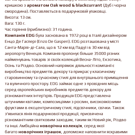
кришкою з
ароматом Oak wood & blackcurrant
(Дуб і чорна
смородина). Поставляється в подарунковій упаковці.
Висота: 13 см.
Вага: 130 г.
Час горіння (приблизно): 31 година.
Компанія EDG
була заснована в 1972 році в Італії дизайнером
Енцо Де Гаспері (Enzo De Gasperi). EDG розташована у місті
Санта-Марія-ді-Сала, що в 12 км від Падуї і в 30 км від
аеропорту Венеція. Компанія пропонує більше 35000 різних
найменувань товарів зі своїх колекцій Весна-Літо, Екзотика,
Осінь та Різдво. Основний напрямок діяльності компанії є
виробництво предметів декору та прикрас у класичному
старовинному та сучасному стилі для внутрішнього приміщення
та вуличного простору. EDG займає одне з провідних місць
серед європейських виробників предметів декору для
різноманітних інтер'єрів. Продукція EDG представлена ​​
штучними квітами, композиціями з рослин, високоякісними
фруктами в ексцентричному стилі, підсвічники, свічки. Також
з'явилася лінія подарункової продукції, присвячена
різноманітним святковим заходам, таким як Новий рік, Різдво
та інші. Амбіційна
новорічна колекція
, серед якої
багато
новорічних іграшок
, допоможе наповнити яскравими