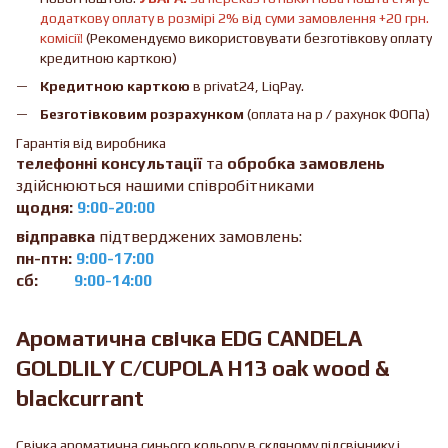
додаткову оплату в розмірі 2% від суми замовлення +20 грн.
комісії!
(Рекомендуємо використовувати безготівкову оплату
кредитною карткою)
Кредитною карткою
в privat24, LiqPay.
Безготівковим розрахунком
(оплата на р / рахунок ФОПа)
Гарантія від виробника
телефонні консультації
та
обробка замовлень
здійснюються нашими співробітниками
щодня:
9:00-20:00
відправка
підтверджених замовлень:
пн-птн:
9:00-17:00
сб:
9:00-14:00
Ароматична свічка EDG CANDELA
GOLDLILY C/CUPOLA H13 oak wood &
blackcurrant
Свічка ароматична синього кольору в скляному підсвічнику і