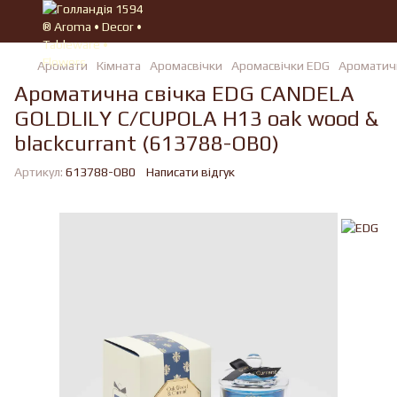
Аромати
Кімната
Аромасвічки
Аромасвічки EDG
Ароматичн
Ароматична свічка EDG CANDELA
GOLDLILY C/CUPOLA H13 oak wood &
blackcurrant (613788-OB0)
Артикул:
613788-OB0
Написати відгук