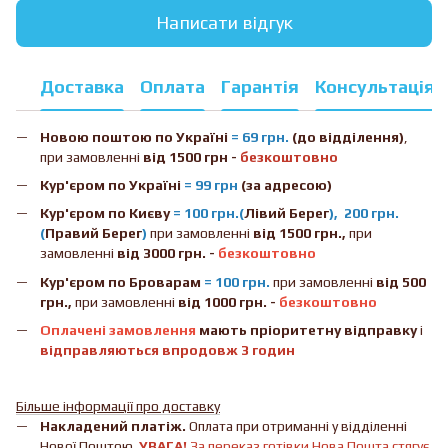
Написати відгук
Доставка
Оплата
Гарантія
Консультація
Новою поштою
по Україні
= 69 грн.
(до відділення)
,
при замовленні
від 1500 грн -
безкоштовно
Кур'єром по Україні
= 99 грн
(за адресою)
Кур'єром по Києву
= 100 грн.(
Лівий Берег
), 200 грн.
(
Правий Берег
)
при замовленні
від 1500 грн.,
при
замовленні
від 3000 грн. -
безкоштовно
Кур'єром по Броварам
= 100 грн.
при замовленні
від
500
грн.,
при замовленні
від 1000 грн. -
безкоштовно
Оплачені замовлення
мають пріоритетну відправку
і
відправляються впродовж 3 годин
Більше інформації про доставку
Накладений платіж.
Оплата при отриманні у відділенні
Нової Поштою.
УВАГА!
За переказ готівки Нова Пошта стягує