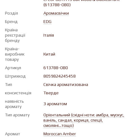
(613788-OB0)
Розділ
Аромасвічки
Бренд
EDG
Країна
реєстрації
Італія
бренду
Країна-
виробник
Китай
товару
Артикул
613788-OB0
Штрихкод
8059824245458
Тип
Свічка ароматизована
консистенція
Тверде
наявність
З ароматом
аромату
Тип аромату
Орієнтальний (східні ноти: амбра, мускус,
ваніль, сандал, кориця, спеції,
смоляні...тощо)
Аромат
Moroccan Amber