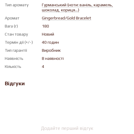
Тип аромату
Гурманський (ноти: ваніль, карамель,
шоколад, кориця...)
Аромат
Gingerbread/Gold Bracelet
Вага (г)
180
Стан товару
Новий
Термін дії (+/-)
40 годин
Тип гарантії
Виробник
Наявність
В наявності
Кількість
4
Відгуки
Додайте перший відгук