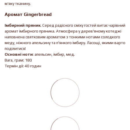
м’яку тканину.
Аромат Gingerbread
Імбирний пряник
. Серед радісного сміху гостей витає чарівний
аромат імбирного пряника. Атмосфера у дерев'яному котеджі
наповнена святковим ароматом з тонкими нотами солодкого
меду, ніжного апельсину та п'янкого імбиру. Ласощі, якими варто
поділитися!
Основні ноти
: апельсин, імбир, мед.
Вага, грам: 180
Термін дії: 40 годин