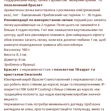
позолочений браслет
.
Ароматична свічка виготовлена з рослинних олій (ріпаковий
віск), гніт - бавовняний. Приблизний час горіння: +/- 36 годин.
Рекомендації по використанню свічки
: перший раз запаліть
свічку щонайменше на 2 години. Після цього не запалюйте її
більше 4 годин поспіль. Гніт має залишатися вертикальним і по
центру, щоб віск рівномірно плавився. Для найкращого ефекту
обов’язково загасіть свічку, коли віск досягне глибини 1 см, щоб
уникнути пошкодження тримача або контейнера.
Вага воску: 180 г;
Висота: 8,3 см;
Діаметр: 8 см.
Зроблено у Франції.
Браслет
з нержавіючої сталі з
позолотою 18 карат та
кристалом Swarovski
.
Ювелірний виріб (браслет) виготовлений з нержавіючої сталі,
що робить його стійким до корозії, води та гіпоалергенними. IP-
покриття (18K Gold IP Coating) є більш стійким до корозії, ніж
традиційна позолота, що надає ювелірним виробам значної
міцності.
Нержавіюча сталь потребує мінімального догляду. Щоб вона
виглядала як нова, просто використовуйте теплу воду, мило та