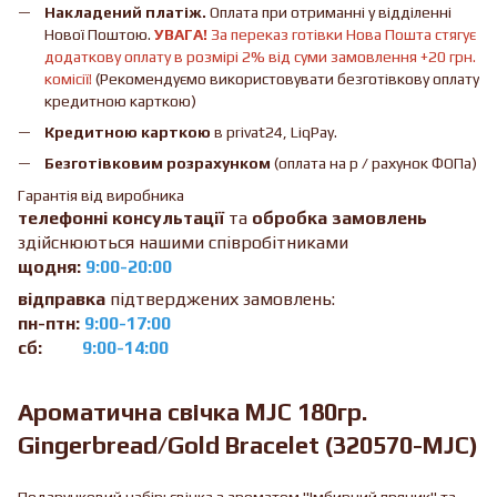
Накладений платіж.
Оплата при отриманні у відділенні
Нової Поштою.
УВАГА!
За переказ готівки Нова Пошта стягує
додаткову оплату в розмірі 2% від суми замовлення +20 грн.
комісії!
(Рекомендуємо використовувати безготівкову оплату
кредитною карткою)
Кредитною карткою
в privat24, LiqPay.
Безготівковим розрахунком
(оплата на р / рахунок ФОПа)
Гарантія від виробника
телефонні консультації
та
обробка замовлень
здійснюються нашими співробітниками
щодня:
9:00-20:00
відправка
підтверджених замовлень:
пн-птн:
9:00-17:00
сб:
9:00-14:00
Ароматична свічка MJC 180гр.
Gingerbread/Gold Bracelet (320570-MJC)
Подарунковий набір: свічка з ароматом "Імбирний пряник" та