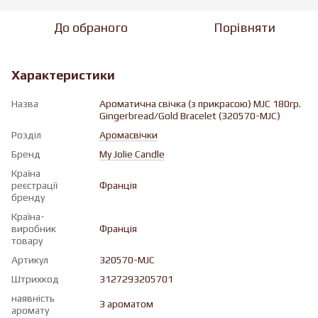
До обраного
Порівняти
Характеристики
Назва
Ароматична свічка (з прикрасою) MJC 180гр.
Gingerbread/Gold Bracelet (320570-MJC)
Розділ
Аромасвічки
Бренд
My Jolie Candle
Країна
реєстрації
Франція
бренду
Країна-
виробник
Франція
товару
Артикул
320570-MJC
Штрихкод
3127293205701
наявність
З ароматом
аромату