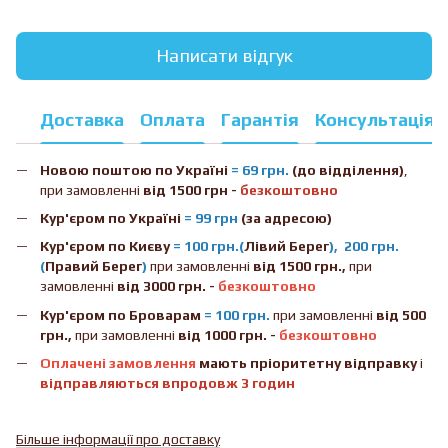
Написати відгук
Доставка
Оплата
Гарантія
Консультація
Новою поштою
по Україні
= 69 грн.
(до відділення)
,
при замовленні
від 1500 грн -
безкоштовно
Кур'єром по Україні
= 99 грн
(за адресою)
Кур'єром по Києву
= 100 грн.(
Лівий Берег
), 200 грн.
(
Правий Берег
)
при замовленні
від 1500 грн.,
при
замовленні
від 3000 грн. -
безкоштовно
Кур'єром по Броварам
= 100 грн.
при замовленні
від
500
грн.,
при замовленні
від 1000 грн. -
безкоштовно
Оплачені замовлення
мають пріоритетну відправку
і
відправляються впродовж 3 годин
Більше інформації про доставку