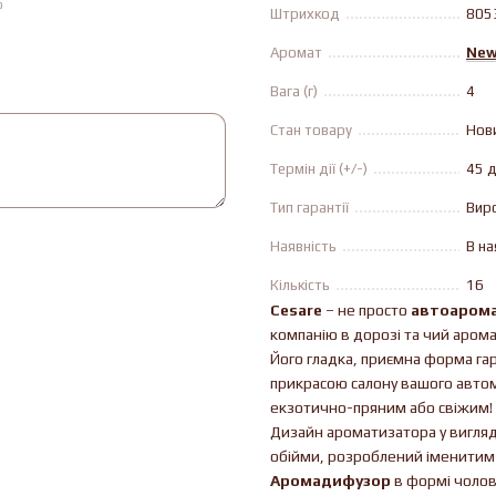
ю
Штрихкод
805
Аромат
New
Вага (г)
4
Стан товару
Нов
Термін дії (+/-)
45 д
Тип гарантії
Вир
Наявність
В на
Кількість
16
Сesare
– не просто
автоаром
компанію в дорозі та чий арома
Його гладка, приємна форма га
прикрасою салону вашого автом
екзотично-пряним або свіжим!
Дизайн ароматизатора у вигляді
обійми, розроблений іменитим 
Аромадифузор
в формі чолові