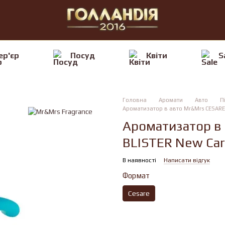
ер'єр
Посуд
Квiти
S
Головна
Аромати
Авто
П
Ароматизатор в авто Mr&Mrs CESARE 
Ароматизатор в
BLISTER New Car
В наявності
Написати відгук
Формат
Cesare