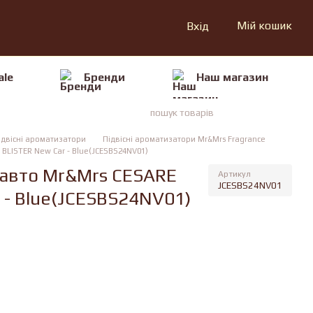
Мій кошик
Вхід
ale
Бренди
Наш магазин
ідвісні ароматизатори
Підвісні ароматизатори Mr&Mrs Fragrance
BLISTER New Car - Blue(JCESBS24NV01)
 авто Mr&Mrs CESARE
Артикул
JCESBS24NV01
 - Blue(JCESBS24NV01)