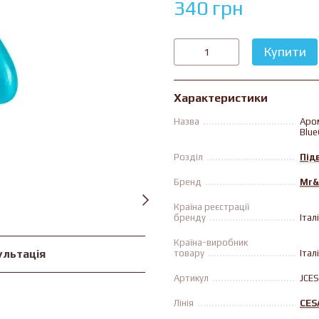
340 грн
Купити
Характеристики
Назва
Аром
Blu
Розділ
Під
Бренд
Mr&
Країна реєстрації
бренду
Італ
Країна-виробник
ультація
товару
Італ
Артикул
JCE
Лінія
CES