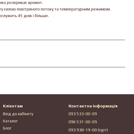
пово розкриває аромат.
ту силою повітряного потоку та температурним режимом.
ослужить 45 днів і більше.
Клієнтам
Контактна інформація
Вхід до кабінету
093 533-00-09
Каталог
096 531-00-09
Блог
093 938-19-00 (гурт)