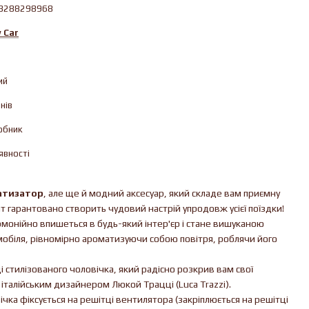
3288298968
 Car
ий
нів
обник
явності
атизатор
, але ще й модний аксесуар, який складе вам приємну
т гарантовано створить чудовий настрій упродовж усієї поїздки!
рмонійно впишеться в будь-який інтер'єр і стане вишуканою
обіля, рівномірно ароматизуючи собою повітря, роблячи його
 стилізованого чоловічка, який радісно розкрив вам свої
італійським дизайнером Люкой Трацці (Luca Trazzi).
чка фіксується на решітці вентилятора (закріплюється на решітці