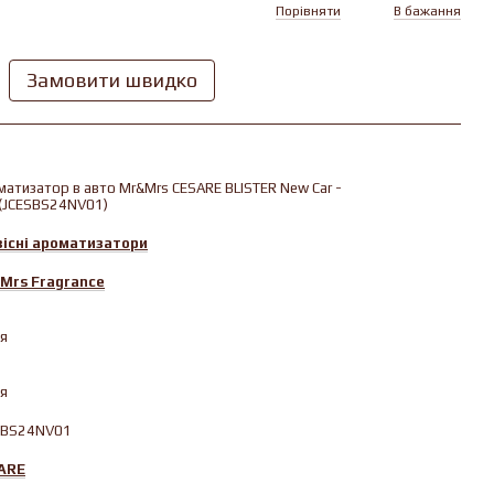
Порівняти
В бажання
Замовити швидко
атизатор в авто Mr&Mrs CESARE BLISTER New Car -
e(JCESBS24NV01)
вісні ароматизатори
Mrs Fragrance
ія
ія
SBS24NV01
ARE