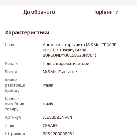
До обраного
Порівняти
Характеристики
Назва
Ароматизатор в авто Mr&Mrs CESARE
BLISTER Tuscany Grape -
BURGUNDY(JCESBS23NV01)
Розділ
Підвісні ароматизатори
Бренд
Mr&Mrs Fragrance
Країна
реєстрації
Італія
бренду
Країна-
виробник
Італія
товару
Артикул
JCESBS23NV01
Лінія
CESARE
Штрихкод
8053288298951