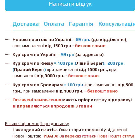
Написати відгук
Доставка
Оплата
Гарантія
Консультація
Новою поштою
по Україні
= 69 грн.
(до відділення)
,
при замовленні
від 1500 грн -
безкоштовно
Кур'єром по Україні
= 99 грн
(за адресою)
Кур'єром по Києву
= 100 грн.(
Лівий Берег
), 200 грн.
(
Правий Берег
)
при замовленні
від 1500 грн.,
при
замовленні
від 3000 грн. -
безкоштовно
Кур'єром по Броварам
= 100 грн.
при замовленні
від
500
грн.,
при замовленні
від 1000 грн. -
безкоштовно
Оплачені замовлення
мають пріоритетну відправку
і
відправляються впродовж 3 годин
Більше інформації про доставку
Накладений платіж.
Оплата при отриманні у відділенні
Нової Поштою.
УВАГА!
За переказ готівки Нова Пошта стягує