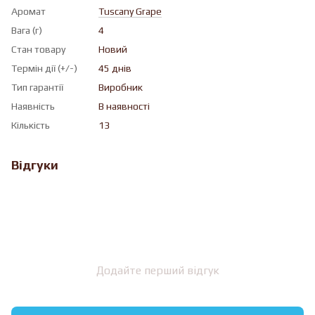
Аромат
Tuscany Grape
Вага (г)
4
Стан товару
Новий
Термін дії (+/-)
45 днів
Тип гарантії
Виробник
Наявність
В наявності
Кількість
13
Відгуки
Додайте перший відгук