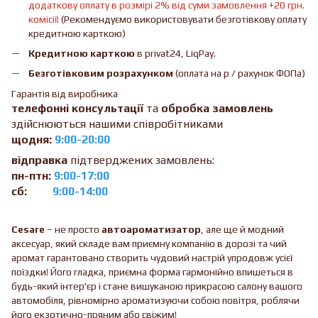
додаткову оплату в розмірі 2% від суми замовлення +20 грн.
комісії!
(Рекомендуємо використовувати безготівкову оплату
кредитною карткою)
Кредитною карткою
в privat24, LiqPay.
Безготівковим розрахунком
(оплата на р / рахунок ФОПа)
Гарантія від виробника
телефонні консультації
та
обробка замовлень
здійснюються нашими співробітниками
щодня:
9:00-20:00
відправка
підтверджених замовлень:
пн-птн:
9:00-17:00
сб:
9:00-14:00
Сesare
– не просто
автоароматизатор
, але ще й модний
аксесуар, який складе вам приємну компанію в дорозі та чий
аромат гарантовано створить чудовий настрій упродовж усієї
поїздки! Його гладка, приємна форма гармонійно впишеться в
будь-який інтер'єр і стане вишуканою прикрасою салону вашого
автомобіля, рівномірно ароматизуючи собою повітря, роблячи
його екзотично-пряним або свіжим!