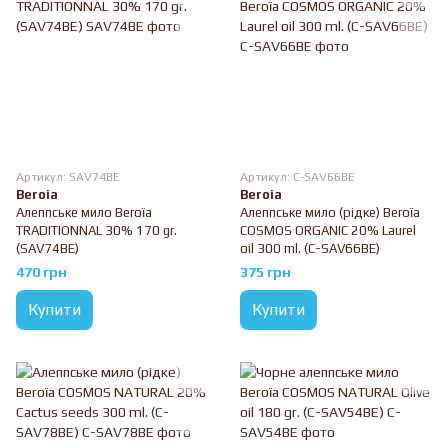
Артикул: SAV74BE
Артикул: C-SAV66BE
Beroia
Beroia
Алеппське мило Beroïa
Алеппське мило (рідке) Beroïa
TRADITIONNAL 30% 170 gr.
COSMOS ORGANIC 20% Laurel
(SAV74BE)
oil 300 ml. (C-SAV66BE)
470 грн
375 грн
Купити
Купити