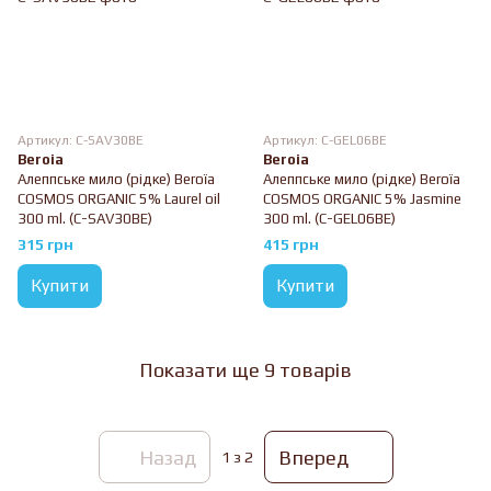
Артикул: C-SAV30BE
Артикул: C-GEL06BE
Beroia
Beroia
Алеппське мило (рідке) Beroïa
Алеппське мило (рідке) Beroïa
COSMOS ORGANIC 5% Laurel oil
COSMOS ORGANIC 5% Jasmine
300 ml. (C-SAV30BE)
300 ml. (C-GEL06BE)
315 грн
415 грн
Купити
Купити
Показати ще 9 товарів
Назад
Вперед
1
з 2