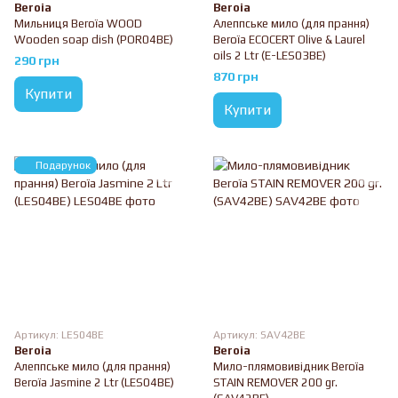
Beroia
Beroia
Мильниця Beroïa WOOD
Алеппське мило (для прання)
Wooden soap dish (POR04BE)
Beroïa ECOCERT Olive & Laurel
oils 2 Ltr (E-LES03BE)
290 грн
870 грн
Купити
Купити
Подарунок
Артикул: LES04BE
Артикул: SAV42BE
Beroia
Beroia
Алеппське мило (для прання)
Мило-плямовивідник Beroïa
Beroïa Jasmine 2 Ltr (LES04BE)
STAIN REMOVER 200 gr.