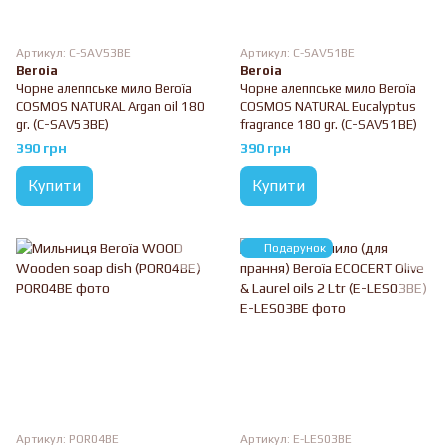
Артикул: C-SAV53BE
Артикул: C-SAV51BE
Beroia
Beroia
Чорне алеппське мило Beroïa
Чорне алеппське мило Beroïa
COSMOS NATURAL Argan oil 180
COSMOS NATURAL Eucalyptus
gr. (C-SAV53BE)
fragrance 180 gr. (C-SAV51BE)
390 грн
390 грн
Купити
Купити
Подарунок
Артикул: POR04BE
Артикул: E-LES03BE