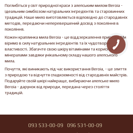
Поглибіться у світ природної краси з алепським милом Beroia -
ідеальним симбіозом натуральних інгредієнтів та старовинних
традицій. Наше мило виготовляється відповідно до стародавніх
методів, передаючи неперевершений досвід з покоління в
покоління.
Кожен краплинка мила Beroia - це віддзеркалення природи. Ми
віримо в силу натуральних інгредієнтів та їх чудотворні
властивості. Збагачте свою шкіру вітамінами та корисними
мінералами завдяки унікальному складу нашого алепського
мила.
Почуття, які виникають під час використання Beroia, - це злиття
з природою та відчуття спадкоємності від стародавніх майстрів.
Подаруйте своїй шкірі найкраще, вибираючи алепське мило
Beroia - дарунок від природи, передана через століття
традицій.
093 533-00-09
096 531-00-09