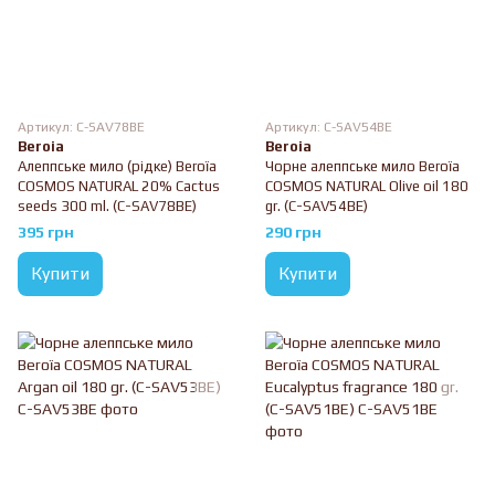
Артикул: C-SAV78BE
Артикул: C-SAV54BE
Beroia
Beroia
Алеппське мило (рідке) Beroïa
Чорне алеппське мило Beroïa
COSMOS NATURAL 20% Cactus
COSMOS NATURAL Olive oil 180
seeds 300 ml. (C-SAV78BE)
gr. (C-SAV54BE)
395 грн
290 грн
Купити
Купити