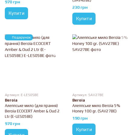
(SAV42BE)
970 грн
230 грн
Купити
Купити
Подарунок
Артикул: E-LES05BE
Артикул: SAV27BE
Beroia
Beroia
Алеппське мило (для прання)
Алеппське мило Beroïa 5%
Beroïa ECOCERT Amber & Oud 2
Honey 100 gr. (SAV27BE)
Ltr (E-LES05BE)
190 грн
970 грн
Купити
Купити