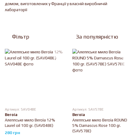
домом, виготовлених у Франції у власній виробничій
лабораторії
Фільтр
За популярністю
Артикул: SAV04BE
Артикул: SAV57BE
Beroia
Beroia
Алеппське мило Beroïa 12%
Алеппське мило Beroïa ROUND
Laurel oil 100 gr. (SAV04BE)
5% Damascus Rose 100 gr.
(SAV57BE)
280 грн