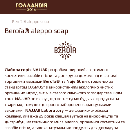
Beroїa® aleppo soap
Beroїa® aleppo soap
Лабораторія NAJJAR
розробляє широкий асортимент
косметики, засобів гігієни та догляду за домом, під власнимі
торговими марками
Beroїa®
та
Najel®
, виготовлених за
стандартом COSMOS* з використанням екологічно чистих
органічних інгредієнтів із сталого сільського господарства. Крім
того,
NAJJAR
не вказує, що не тестуємо будь-які продукти на
тваринах, тому що це просто заборонено французькими
законами.
NAJJAR Laboratory
— це франко-сирійська
компанія, яка вже 25 років спеціалізується на виробництві та
дистрибуції автентичного мила Алеппо, органічної косметики та
засобів гігієни, а також натуральних продуктів для догляду за