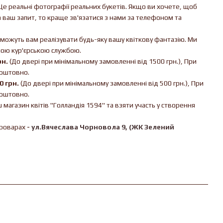
е реальні фотографії реальних букетів. Якщо ви хочете, щоб
а ваш запит, то краще зв'язатися з нами за телефоном та
можуть вам реалізувати будь-яку вашу квіткову фантазію. Ми
шою кур'єрською службою.
рн.
(До двері при мінімальному замовленні від 1500 грн.), При
коштовно.
0 грн.
(До двері при мінімальному замовленні від 500 грн.), При
коштовно.
магазин квітів "Голландія 1594" та взяти участь у створення
Броварах
-
ул.Вячеслава Чорновола 9, (ЖК Зелений