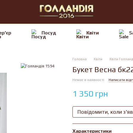
ер'єр
Посуд
Квiти
S
Головна
Квiти
Квiти Голланд
Букет Весна бк2
Немає в наявності
Написати відг
1 350 грн
Повідомити, коли з'я
Характеристики