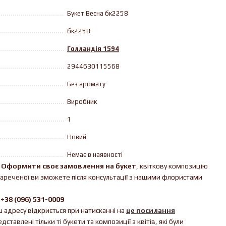
Букет Весна бк2258
бк2258
Голландія 1594
2944630115568
Без аромату
Виробник
1
Новий
Немає в наявності
!
Оформити своє замовлення на букет
, квіткову композицію
нареченої ви зможете після консультації з нашими флористами
,
+38 (096) 531-0009
ш адресу відкриється при натисканні на
це посилання
ставлені тільки ті букети та композиції з квітів, які були