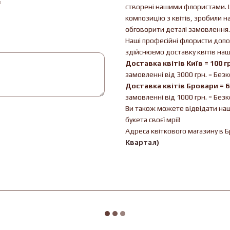
ю
створені нашими флористами. Ц
композицію з квітів, зробили н
обговорити деталі замовлення.
Наші професійні флористи допо
здійснюємо доставку квітів на
Доставка квітів Київ = 100 г
замовленні від 3000 грн. = Без
Доставка квітів Бровари = 6
замовленні від 1000 грн. = Без
Ви також можете відвідати наш 
букета своєї мрії!
Адреса квіткового магазину в 
Квартал)