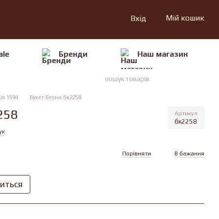
Мій кошик
Вхід
ale
Бренди
Наш магазин
ія 1594
Букет Весна бк2258
258
Артикул
бк2258
ук
Порівняти
В бажання
виться