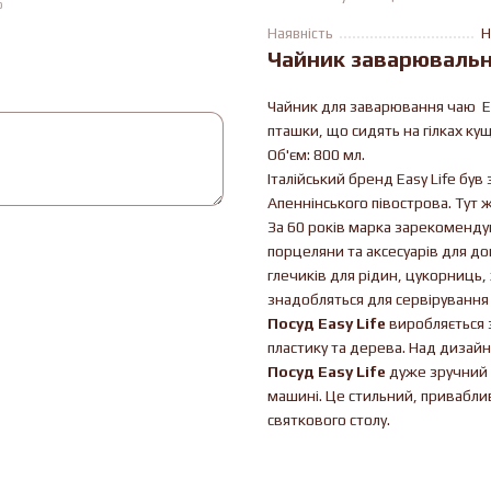
ю
Наявність
Н
Чайник заварювальни
Чайник для заварювання чаю Eas
пташки, що сидять на гілках ку
Об'єм: 800 мл.
Італійський бренд Easy Life був
Апеннінського півострова. Тут
За 60 років марка зарекомендув
порцеляни та аксесуарів для дом
глечиків для рідин, цукорниць, 
знадобляться для сервірування 
Посуд Easy Life
виробляється з
пластику та дерева. Над дизай
Посуд Easy Life
дуже зручний 
машині. Це стильний, привабли
святкового столу.