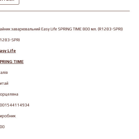
айник заварювальний Easy Life SPRING TIME 800 мл. (R1283-SPRI)
1283-SPRI
asy Life
PRING TIME
талія
итай
орцеляна
001544114934
иробник
00