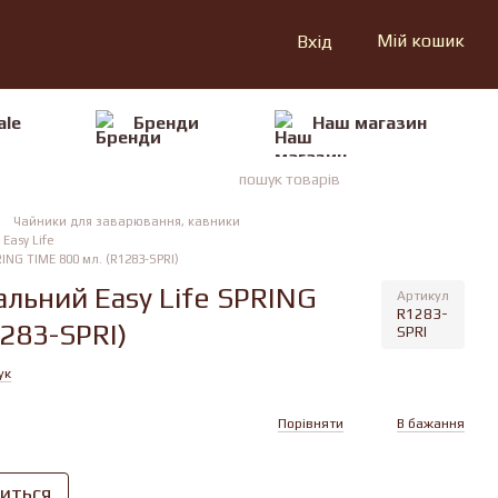
Мій кошик
Вхід
ale
Бренди
Наш магазин
Чайники для заварювання, кавники
Easy Life
NG TIME 800 мл. (R1283-SPRI)
льний Easy Life SPRING
Артикул
R1283-
283-SPRI)
SPRI
ук
Порівняти
В бажання
виться