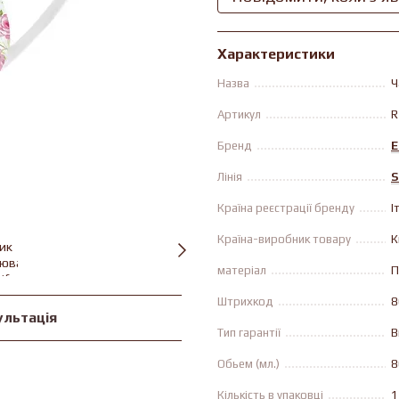
Характеристики
Назва
Ч
Артикул
R
Бренд
E
Лінія
S
Країна реєстрації бренду
І
Країна-виробник товару
К
матеріал
П
Штрихкод
8
ультація
Тип гарантії
В
Обьем (мл.)
8
Кількість в упаковці
1