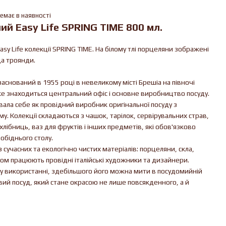
емає в наявності
й Easy Life SPRING TIME 800 мл.
y Life колекції SPRING TIME. На білому тлі порцеляни зображені
ща троянди.
 заснований в 1955 році в невеликому місті Брешіа на півночі
 же знаходиться центральний офіс і основне виробництво посуду.
ала себе як провідний виробник оригінальної посуду з
у. Колекції складаються з чашок, тарілок, сервірувальних страв,
хлібниць, ваз для фруктів і інших предметів, які обов'язково
обіднього столу.
 сучасних та екологічно чистих матеріалів: порцеляни, скла,
ном працюють провідні італійські художники та дизайнери.
у використанні, здебільшого його можна мити в посудомийній
вий посуд, який стане окрасою не лише повсякденного, а й