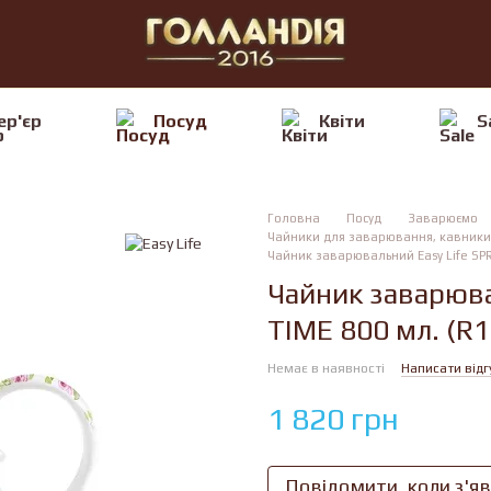
ер'єр
Посуд
Квiти
S
Головна
Посуд
Заварюємо
Чайники для заварювання, кавники 
Чайник заварювальний Easy Life SPRI
Чайник заварюва
TIME 800 мл. (R1
Немає в наявності
Написати відг
1 820 грн
Повідомити, коли з'я