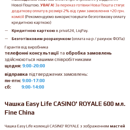
Нової Поштою.
УВАГА!
За переказ готівки Нова Пошта стягує
додаткову оплату в розмірі 2% від суми замовлення +20 грн.
комісії!
(Рекомендуємо використовувати безготівкову оплату
кредитною карткою)
Кредитною карткою
в privat24, LiqPay.
Безготівковим розрахунком
(оплата на р / рахунок ФОПа)
Гарантія від виробника
телефонні консультації
та
обробка замовлень
здійснюються нашими співробітниками
щодня:
9:00-20:00
відправка
підтверджених замовлень:
пн-птн:
9:00-17:00
сб:
9:00-14:00
Чашка Easy Life CASINO' ROYALE 600 мл.
Fine China
Чашка Easy Life колекції CASINO' ROYALE з зображенням
мастей