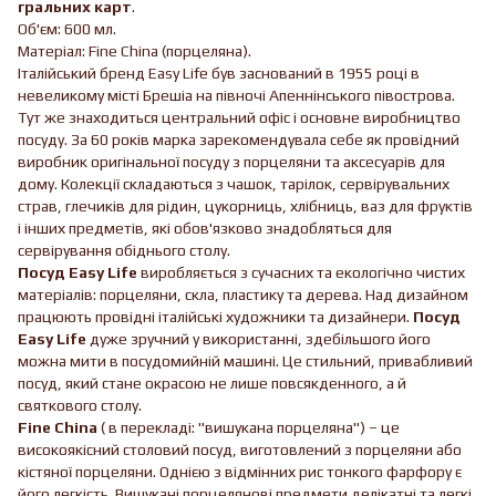
гральних карт
.
Об'єм: 600 мл.
Матеріал: Fine China (порцеляна).
Італійський бренд Easy Life був заснований в 1955 році в
невеликому місті Брешіа на півночі Апеннінського півострова.
Тут же знаходиться центральний офіс і основне виробництво
посуду. За 60 років марка зарекомендувала себе як провідний
виробник оригінальної посуду з порцеляни та аксесуарів для
дому. Колекції складаються з чашок, тарілок, сервірувальних
страв, глечиків для рідин, цукорниць, хлібниць, ваз для фруктів
і інших предметів, які обов'язково знадобляться для
сервірування обіднього столу.
Посуд Easy Life
виробляється з сучасних та екологічно чистих
матеріалів: порцеляни, скла, пластику та дерева. Над дизайном
працюють провідні італійські художники та дизайнери.
Посуд
Easy Life
дуже зручний у використанні, здебільшого його
можна мити в посудомийній машині. Це стильний, привабливий
посуд, який стане окрасою не лише повсякденного, а й
святкового столу.
Fine China
( в перекладі: "вишукана порцеляна") – це
високоякісний столовий посуд, виготовлений з порцеляни або
кістяної порцеляни. Однією з відмінних рис тонкого фарфору є
його легкість. Вишукані порцелянові предмети делікатні та легкі