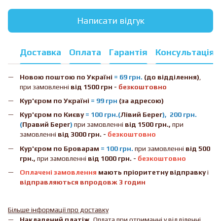
Написати відгук
Доставка
Оплата
Гарантія
Консультація
Новою поштою
по Україні
= 69 грн.
(до відділення)
,
при замовленні
від 1500 грн -
безкоштовно
Кур'єром по Україні
= 99 грн
(за адресою)
Кур'єром по Києву
= 100 грн.(
Лівий Берег
), 200 грн.
(
Правий Берег
)
при замовленні
від 1500 грн.,
при
замовленні
від 3000 грн. -
безкоштовно
Кур'єром по Броварам
= 100 грн.
при замовленні
від
500
грн.,
при замовленні
від 1000 грн. -
безкоштовно
Оплачені замовлення
мають пріоритетну відправку
і
відправляються впродовж 3 годин
Більше інформації про доставку
Накладений платіж.
Оплата при отриманні у відділенні