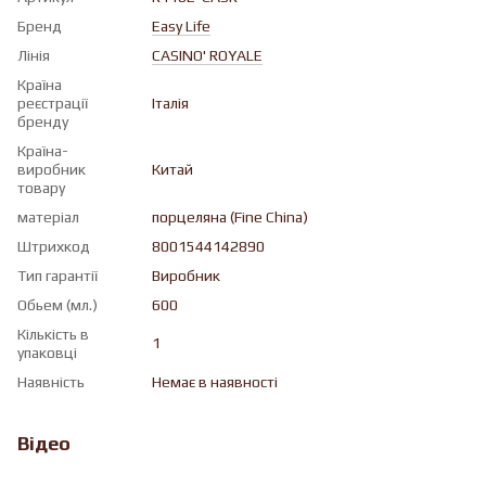
Бренд
Easy Life
Лінія
CASINO' ROYALE
Країна
реєстрації
Італія
бренду
Країна-
виробник
Китай
товару
матеріал
порцеляна (Fine China)
Штрихкод
8001544142890
Тип гарантії
Виробник
Обьем (мл.)
600
Кількість в
1
упаковці
Наявність
Немає в наявності
Відео