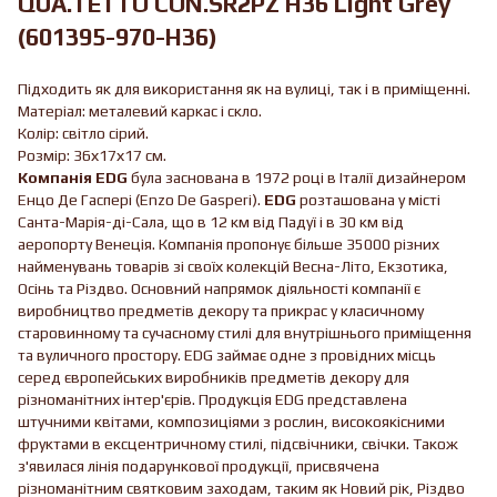
QUA.TETTO CON.SR2PZ H36 Light Grey
(601395-970-H36)
Підходить як для використання як на вулиці, так і в приміщенні.
Матеріал: металевий каркас і скло.
Колір: світло сірий.
Розмір: 36х17х17 см.
Компанія EDG
була заснована в 1972 році в Італії дизайнером
Енцо Де Гаспері (Enzo De Gasperi).
EDG
розташована у місті
Санта-Марія-ді-Сала, що в 12 км від Падуї і в 30 км від
аеропорту Венеція. Компанія пропонує більше 35000 різних
найменувань товарів зі своїх колекцій Весна-Літо, Екзотика,
Осінь та Різдво. Основний напрямок діяльності компанії є
виробництво предметів декору та прикрас у класичному
старовинному та сучасному стилі для внутрішнього приміщення
та вуличного простору. EDG займає одне з провідних місць
серед європейських виробників предметів декору для
різноманітних інтер'єрів. Продукція EDG представлена ​​
штучними квітами, композиціями з рослин, високоякісними
фруктами в ексцентричному стилі, підсвічники, свічки. Також
з'явилася лінія подарункової продукції, присвячена
різноманітним святковим заходам, таким як Новий рік, Різдво