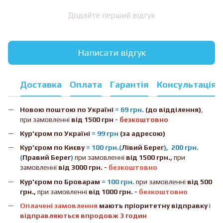
Додайте перший відгук
Написати відгук
Доставка
Оплата
Гарантія
Консультація
Новою поштою
по Україні
= 69 грн.
(до відділення)
,
при замовленні
від 1500 грн -
безкоштовно
Кур'єром по Україні
= 99 грн
(за адресою)
Кур'єром по Києву
= 100 грн.(
Лівий Берег
), 200 грн.
(
Правий Берег
)
при замовленні
від 1500 грн.,
при
замовленні
від 3000 грн. -
безкоштовно
Кур'єром по Броварам
= 100 грн.
при замовленні
від
500
грн.,
при замовленні
від 1000 грн. -
безкоштовно
Оплачені замовлення
мають пріоритетну відправку
і
відправляються впродовж 3 годин