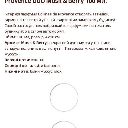
Provence DUO Musk & Berry 100 мл.
Інтер’єрі парфуми Collines de Provence створять затишок,
гармонію та настрій у Вашій квартирі чи заміському будинку!
Спосіб застосування: побризкайте парфумами на текстиль
будинку або в салоні автомобіля.
Об'єм: 100 мл, розмір: 4х16 см.
Аромат Musk & Berry
прекрасний дует мускусу та ожини
зачарує і полонить ваші почуття. Тип аромату: квіткові, ягідні,
мускусні.
Верхні ноти
: ожина;
Середні ноти
: квіти бавовни;
Нижні ноти
: білий мускус, мох.