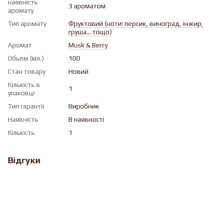
наявність
З ароматом
аромату
Тип аромату
Фруктовий (ноти: персик, виноград, інжир,
груша... тощо)
Аромат
Musk & Berry
Обьем (мл.)
100
Стан товару
Новий
Кількість в
1
упаковці
Тип гарантії
Виробник
Наявність
В наявності
Кількість
1
Відгуки