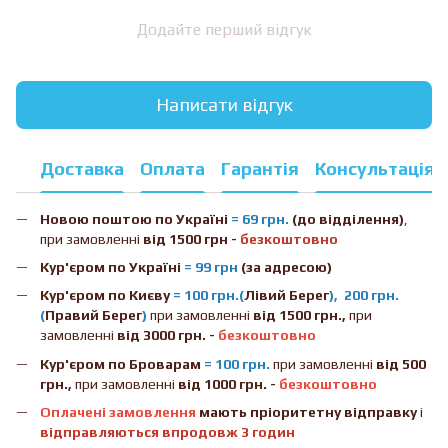
Додайте перший відгук
Написати відгук
Доставка
Оплата
Гарантія
Консультація
Новою поштою
по Україні
= 69 грн.
(до відділення)
,
при замовленні
від 1500 грн -
безкоштовно
Кур'єром по Україні
= 99 грн
(за адресою)
Кур'єром по Києву
= 100 грн.(
Лівий Берег
), 200 грн.
(
Правий Берег
)
при замовленні
від 1500 грн.,
при
замовленні
від 3000 грн. -
безкоштовно
Кур'єром по Броварам
= 100 грн.
при замовленні
від
500
грн.,
при замовленні
від 1000 грн. -
безкоштовно
Оплачені замовлення
мають пріоритетну відправку
і
відправляються впродовж 3 годин