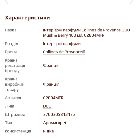
Характеристики
Назва
Інтер'єрні парфуми Collines de Provence DUO
Musk & Berry 100 мл. C2804MFR
Розділ
Iнтер'єрні парфуми
Бренд
Collines de Provence®
Країна
реєстрації
Франція
бренду
Країна-
виробник
Франція
товару
Артикул
C2804MFR
Лінія
DUO
Штрихкод
3700305812175
Тип
Аромаспреї
консистенція
Рiдке