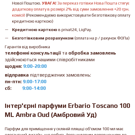
Нової Поштою.
УВАГА!
За переказ готівки Нова Пошта стягує
додаткову оплату в розмірі 2% від суми замовлення +20 грн.
комісії!
(Рекомендуємо використовувати безготівкову оплату
кредитною карткою)
Кредитною карткою
в privat24, LiqPay.
Безготівковим розрахунком
(оплата на р / рахунок ФОПа)
Гарантія від виробника
телефонні консультації
та
обробка замовлень
здійснюються нашими співробітниками
щодня:
9:00-20:00
відправка
підтверджених замовлень:
пн-птн:
9:00-17:00
сб:
9:00-14:00
Інтер'єрні парфуми Erbario Toscano 100
ML Ambra Oud (Амбровий Уд)
Парфум для приміщення у скляній пляшці об'ємом 100 мл має
елегантний дизайн, що робить його чудовим доповненням до