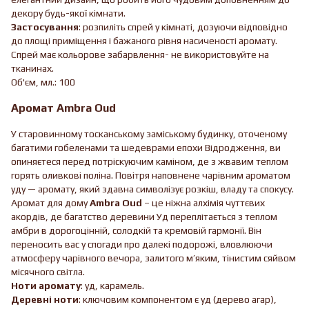
декору будь-якої кімнати.
Застосування
: розпиліть спрей у кімнаті, дозуючи відповідно
до площі приміщення і бажаного рівня насиченості аромату.
Спрей має кольорове забарвлення- не використовуйте на
тканинах.
Об'єм, мл.: 100
Аромат Ambra Oud
У старовинному тосканському заміському будинку, оточеному
багатими гобеленами та шедеврами епохи Відродження, ви
опиняєтеся перед потріскуючим каміном, де з жвавим теплом
горять оливкові поліна. Повітря наповнене чарівним ароматом
уду — аромату, який здавна символізує розкіш, владу та спокусу.
Аромат для дому
Ambra Oud
– це ніжна алхімія чуттєвих
акордів, де багатство деревини Уд переплітається з теплом
амбри в дорогоцінній, солодкій та кремовій гармонії. Він
переносить вас у спогади про далекі подорожі, вловлюючи
атмосферу чарівного вечора, залитого м’яким, тінистим сяйвом
місячного світла.
Ноти аромату
: уд, карамель.
Деревні ноти
: ключовим компонентом є уд (дерево агар),