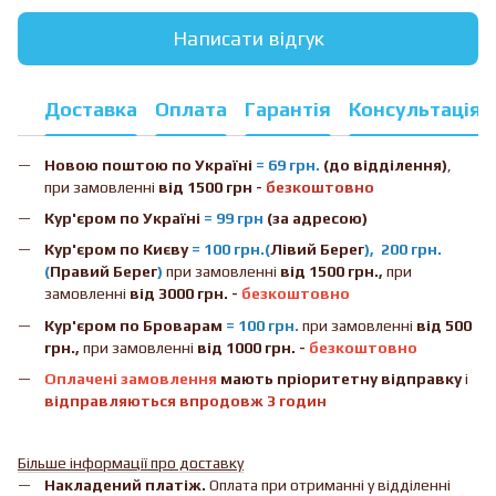
Написати відгук
Доставка
Оплата
Гарантія
Консультація
Новою поштою
по Україні
= 69 грн.
(до відділення)
,
при замовленні
від 1500 грн -
безкоштовно
Кур'єром по Україні
= 99 грн
(за адресою)
Кур'єром по Києву
= 100 грн.(
Лівий Берег
), 200 грн.
(
Правий Берег
)
при замовленні
від 1500 грн.,
при
замовленні
від 3000 грн. -
безкоштовно
Кур'єром по Броварам
= 100 грн.
при замовленні
від
500
грн.,
при замовленні
від 1000 грн. -
безкоштовно
Оплачені замовлення
мають пріоритетну відправку
і
відправляються впродовж 3 годин
Більше інформації про доставку
Накладений платіж.
Оплата при отриманні у відділенні