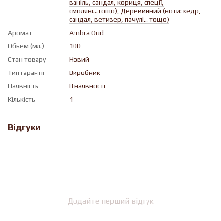
ваніль, сандал, кориця, спеції,
смоляні...тощо)
,
Деревинний (ноти: кедр,
сандал, ветивер, пачулі... тощо)
Аромат
Ambra Oud
Обьем (мл.)
100
Стан товару
Новий
Тип гарантії
Виробник
Наявність
В наявності
Кількість
1
Відгуки
Додайте перший відгук