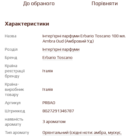
До обраного
Порівняти
Характеристики
Назва
Інтер'єрні парфуми Erbario Toscano 100 мл.
Ambra Oud (Амбровий Уд)
Розділ
Iнтер'єрні парфуми
Бренд
Erbario Toscano
Країна
реєстрації
Італія
бренду
Країна-
виробник
Італія
товару
Артикул
PR8AO
Штрихкод
8027291346787
наявність
З ароматом
аромату
Тип аромату
Орієнтальний (східні ноти: амбра, мускус,