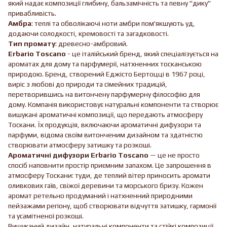
який надає композиції глибину, бальзамічність та певну "дику"
привабливість.
Амбра
: теплі та обволікаючі ноти амбри пом'якшують уд,
додаючи солодкості, кремовості та загадковості.
Тип промату
: древесно-амбровий.
Erbario Toscano
- це італійський бренд, який спеціалізується на
ароматах для дому та парфумерії, натхненних тосканською
природою. Бренд, створений Еджісто Бертоцці в 1967 році,
виріс з любові до природи та сімейних традицій,
перетворившись на витончену парфумерну філософію для
дому. Компанія використовує натуральні компоненти та створює
вишукані ароматичні композиції, що передають атмосферу
Тоскани. Їх продукція, включаючи ароматичні дифузори та
парфуми, відома своїм витонченим дизайном та здатністю
створювати атмосферу затишку та розкоші.
Ароматичні дифузори Erbario Toscano
— це не просто
спосіб наповнити простір приємним запахом. Це запрошення в
атмосферу Тоскани: туди, де теплий вітер приносить аромати
оливкових гаїв, свіжої деревини та морського бризу. Кожен
аромат ретельно продуманий і натхненний природними
пейзажами регіону, щоб створювати відчуття затишку, гармонії
та усамітненої розкоші.
Вишуканий дизайн, натуральні компоненти та стійкі композиції