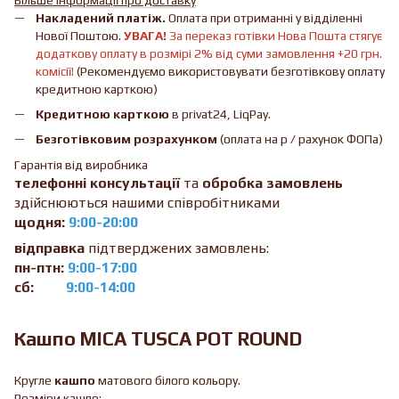
Накладений платіж.
Оплата при отриманні у відділенні
Нової Поштою.
УВАГА!
За переказ готівки Нова Пошта стягує
додаткову оплату в розмірі 2% від суми замовлення +20 грн.
комісії!
(Рекомендуємо використовувати безготівкову оплату
кредитною карткою)
Кредитною карткою
в privat24, LiqPay.
Безготівковим розрахунком
(оплата на р / рахунок ФОПа)
Гарантія від виробника
телефонні консультації
та
обробка замовлень
здійснюються нашими співробітниками
щодня:
9:00-20:00
відправка
підтверджених замовлень:
пн-птн:
9:00-17:00
сб:
9:00-14:00
Кашпо MICA TUSCA POT ROUND
Кругле
кашпо
матового білого кольору.
Розміри кашпо: