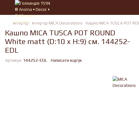
Iнтер'єр
Iнтер'єр MICA Decorations
Кашпо MICA TUSCA POT ROU
Кашпо MICA TUSCA POT ROUND
White matt (D:10 x H:9) см. 144252-
EDL
Артикул:
144252-EDL
Написати відгук