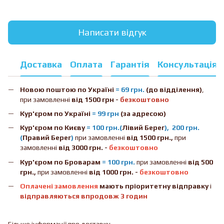
Написати відгук
Доставка
Оплата
Гарантія
Консультація
Новою поштою
по Україні
= 69 грн.
(до відділення)
,
при замовленні
від 1500 грн -
безкоштовно
Кур'єром по Україні
= 99 грн
(за адресою)
Кур'єром по Києву
= 100 грн.(
Лівий Берег
), 200 грн.
(
Правий Берег
)
при замовленні
від 1500 грн.,
при
замовленні
від 3000 грн. -
безкоштовно
Кур'єром по Броварам
= 100 грн.
при замовленні
від
500
грн.,
при замовленні
від 1000 грн. -
безкоштовно
Оплачені замовлення
мають пріоритетну відправку
і
відправляються впродовж 3 годин
Більше інформації про доставку