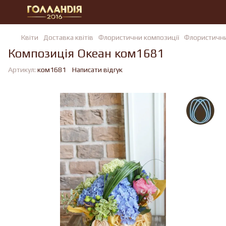
Квiти
Доставка квітів
Флористични композиції
Флористични
Композиція Океан ком1681
Артикул:
ком1681
Написати відгук