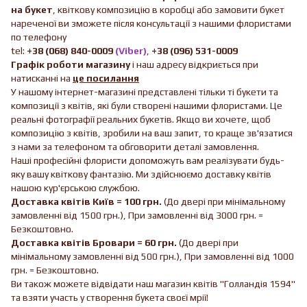
на букет
, квіткову композицію в коробці або замовити букет
нареченої ви зможете після консультації з нашими флористами
по телефону
tel:
+38 (068) 840-0009
(Viber)
,
+38 (096) 531-0009
Графік роботи магазину
і наш адресу відкриється при
натисканні на
це посилання
У нашому інтернет-магазині представлені тільки ті букети та
композиції з квітів, які були створені нашими флористами. Це
реальні фотографії реальних букетів. Якщо ви хочете, щоб
композицію з квітів, зробили на ваш запит, то краще зв'язатися
з нами за телефоном та обговорити деталі замовлення.
Наші професійні флористи допоможуть вам реалізувати будь-
яку вашу квіткову фантазію. Ми здійснюємо доставку квітів
нашою кур'єрською службою.
Доставка квітів Київ = 100 грн.
(До двері при мінімальному
замовленні від 1500 грн.), При замовленні від 3000 грн. =
Безкоштовно.
Доставка квітів Бровари = 60 грн.
(До двері при
мінімальному замовленні від 500 грн.), При замовленні від 1000
грн. = Безкоштовно.
Ви також можете відвідати наш магазин квітів "Голландія 1594"
та взяти участь у створення букета своєї мрії!