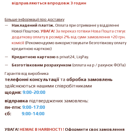
відправляються впродовж 3 годин
Більше інформації про доставку
Накладений платіж.
Оплата при отриманні у відділенні
Нової Поштою.
УВАГА!
За переказ готівки Нова Пошта стягує
додаткову оплату в розмірі 2% від суми замовлення +20 грн.
комісії!
(Рекомендуємо використовувати безготівкову оплату
кредитною карткою)
Кредитною карткою
в privat24, LiqPay.
Безготівковим розрахунком
(оплата на р / рахунок ФОПа)
Гарантія від виробника
телефонні консультації
та
обробка замовлень
здійснюються нашими співробітниками
щодня:
9:00-20:00
відправка
підтверджених замовлень:
пн-птн:
9:00-17:00
сб:
9:00-14:00
УВАГА!
НЕМАЄ В ​​НАЯВНОСТІ !
Оформити своє замовлення