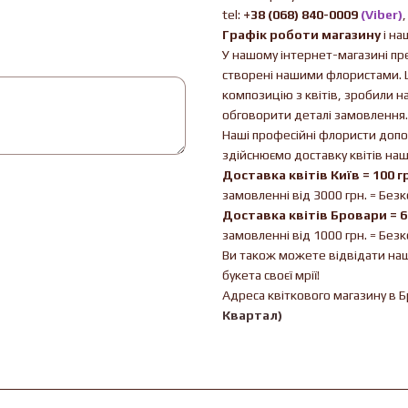
tel:
+38 (068) 840-0009
(Viber)
Графік роботи магазину
і на
У нашому інтернет-магазині пред
створені нашими флористами. Ц
композицію з квітів, зробили н
обговорити деталі замовлення.
Наші професійні флористи допо
здійснюємо доставку квітів на
Доставка квітів Київ = 100 г
замовленні від 3000 грн. = Без
Доставка квітів Бровари = 6
замовленні від 1000 грн. = Без
Ви також можете відвідати наш 
букета своєї мрії!
Адреса квіткового магазину в 
Квартал)