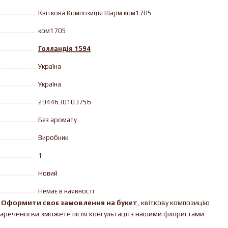
Квіткова Композиція Шарм ком1705
ком1705
Голландія 1594
Україна
Україна
2944630103756
Без аромату
Виробник
1
Новий
Немає в наявності
!
Оформити своє замовлення на букет
, квіткову композицію
нареченої ви зможете після консультації з нашими флористами