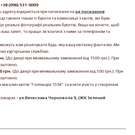
,
+38 (096) 531-0009
ш адресу відкриється при натисканні на
це посилання
ставлені тільки ті букети та композиції з квітів, які були
е реальні фотографії реальних букетів. Якщо ви хочете, щоб
а ваш запит, то краще зв'язатися з нами за телефоном та
можуть вам реалізувати будь-яку вашу квіткову фантазію. Ми
шою кур'єрською службою.
рн.
(До двері при мінімальному замовленні від 1500 грн.), При
коштовно.
0 грн.
(До двері при мінімальному замовленні від 500 грн.), При
коштовно.
магазин квітів "Голландія 1594" та взяти участь у створення
Броварах
-
ул.Вячеслава Чорновола 9, (ЖК Зелений