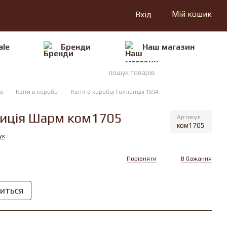
Мій кошик
Вхід
ale
Бренди
Наш магазин
ів
Квiти в коробцi
Квiти в коробцi Голландія 1594
зиція Шарм ком1705
Артикул
ком1705
ук
Порівняти
В бажання
виться