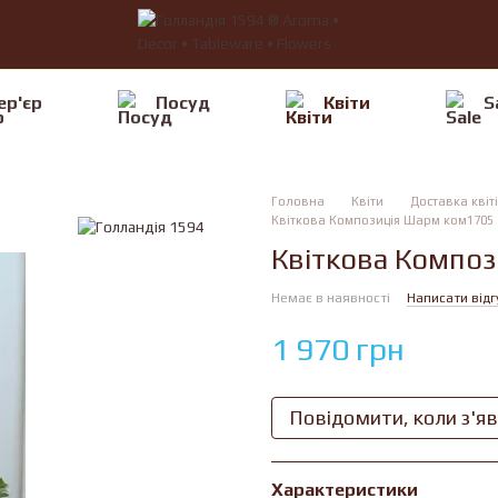
ер'єр
Посуд
Квiти
S
Головна
Квiти
Доставка квіт
Квіткова Композиція Шарм ком1705
Квіткова Компо
Немає в наявності
Написати відг
1 970 грн
Повідомити, коли з'я
Характеристики