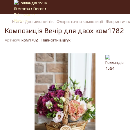
Квiти
Доставка квітів
Флористични композиції
Флористични
Композиція Вечір для двох ком1782
Артикул:
ком1782
Написати відгук