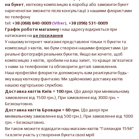
на букет
, квіткову композицію в коробці або замовити букет
нареченої ви зможете після консультації з нашими флористами
по телефону
tel:
+38 (068) 840-0009
(Viber)
,
+38 (096) 531-0009
Графік роботи магазину
і наш адресу відкриється при
натисканні на
це посилання
У нашому інтернет-магазині представлені тільки ті букети та
композиції з квітів, які були створені нашими флористами. Це
реальні фотографії реальних букетів. Якщо ви хочете, щоб
композицію з квітів, зробили на ваш запит, то краще зв'язатися
з нами за телефоном та обговорити деталі замовлення.
Наші професійні флористи допоможуть вам реалізувати будь-
яку вашу квіткову фантазію. Ми здійснюємо доставку квітів
нашою кур'єрською службою.
Доставка квітів Київ = 100 грн.
(До двері при мінімальному
замовленні від 1500 грн.), При замовленні від 3000 грн. =
Безкоштовно.
Доставка квітів Бровари = 60 грн.
(До двері при
мінімальному замовленні від 500 грн.), При замовленні від 1000
грн. = Безкоштовно.
Ви також можете відвідати наш магазин квітів "Голландія 1594"
та взяти участь у створення букета своєї мрії!