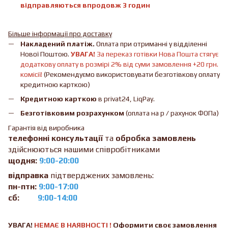
відправляються впродовж 3 годин
Більше інформації про доставку
Накладений платіж.
Оплата при отриманні у відділенні
Нової Поштою.
УВАГА!
За переказ готівки Нова Пошта стягує
додаткову оплату в розмірі 2% від суми замовлення +20 грн.
комісії!
(Рекомендуємо використовувати безготівкову оплату
кредитною карткою)
Кредитною карткою
в privat24, LiqPay.
Безготівковим розрахунком
(оплата на р / рахунок ФОПа)
Гарантія від виробника
телефонні консультації
та
обробка замовлень
здійснюються нашими співробітниками
щодня:
9:00-20:00
відправка
підтверджених замовлень:
пн-птн:
9:00-17:00
сб:
9:00-14:00
УВАГА!
НЕМАЄ В ​​НАЯВНОСТІ !
Оформити своє замовлення