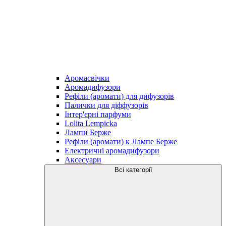
Аромасвічки
Аромадифузори
Рефіли (аромати) для дифузорів
Палички для діффузорiв
Iнтер'єрні парфуми
Lolita Lempicka
Лампи Берже
Рефіли (аромати) к Лампе Берже
Електричні аромадифузори
Аксесуари
Всі категорії