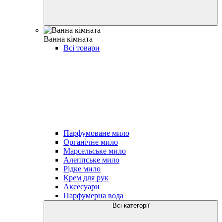
Ванна кімната
Всі товари
Парфумоване мило
Органічне мило
Марсельське мило
Алеппське мило
Рідке мило
Крем для рук
Аксесуари
Парфумерна вода
Всі категорії