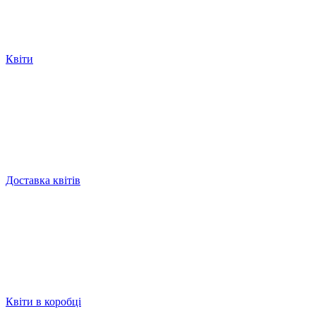
Квiти
Доставка квітів
Квiти в коробцi