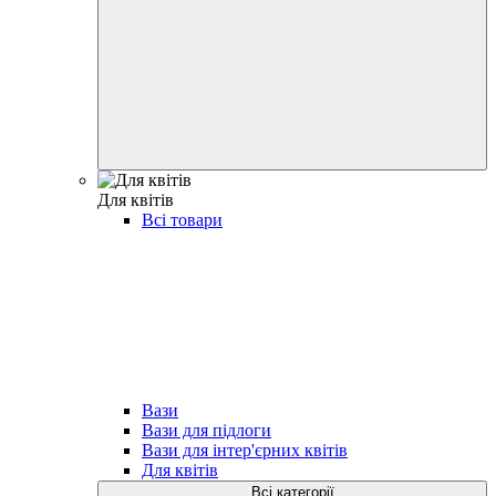
Для квiтів
Всі товари
Вази
Вази для підлоги
Вази для інтер'єрних квітів
Для квiтів
Всі категорії