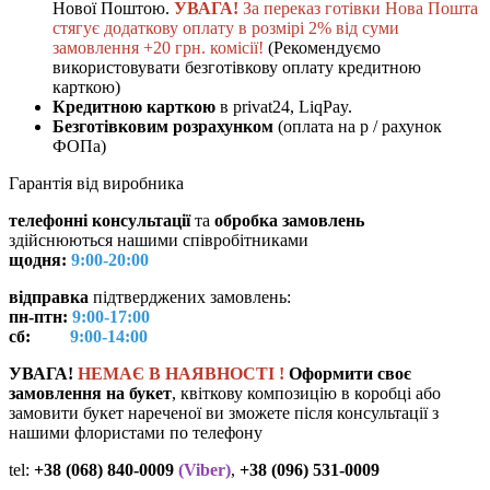
Нової Поштою.
УВАГА!
За переказ готівки Нова Пошта
стягує додаткову оплату в розмірі 2% від суми
замовлення +20 грн. комісії!
(Рекомендуємо
використовувати безготівкову оплату кредитною
карткою)
Кредитною карткою
в privat24, LiqPay.
Безготівковим розрахунком
(оплата на р / рахунок
ФОПа)
Гарантія від виробника
телефонні консультації
та
обробка замовлень
здійснюються нашими співробітниками
щодня:
9:00-20:00
відправка
підтверджених замовлень:
пн-птн:
9:00-17:00
сб:
9:00-14:00
УВАГА!
НЕМАЄ В ​​НАЯВНОСТІ !
Оформити своє
замовлення на букет
, квіткову композицію в коробці або
замовити букет нареченої ви зможете після консультації з
нашими флористами по телефону
tel:
+38 (068) 840-0009
(Viber)
,
+38 (096) 531-0009