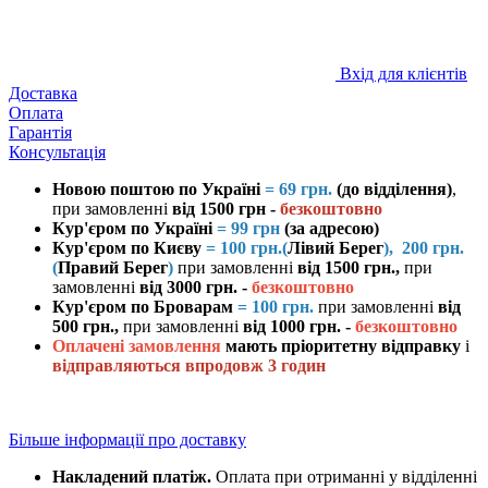
Вхід для клієнтів
Доставка
Оплата
Гарантія
Консультація
Новою поштою
по Україні
= 69 грн.
(до відділення)
,
при замовленні
від 1500 грн -
безкоштовно
Кур'єром по Україні
= 99 грн
(за адресою)
Кур'єром по Києву
= 100 грн.(
Лівий Берег
), 200 грн.
(
Правий Берег
)
при замовленні
від 1500 грн.,
при
замовленні
від 3000 грн. -
безкоштовно
Кур'єром по Броварам
= 100 грн.
при замовленні
від
500 грн.,
при замовленні
від 1000 грн. -
безкоштовно
Оплачені замовлення
мають пріоритетну відправку
і
відправляються впродовж 3 годин
Більше інформації про доставку
Накладений платіж.
Оплата при отриманні у відділенні