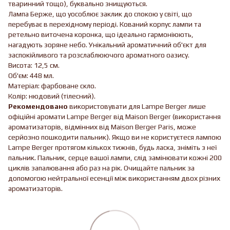
тваринний тощо), буквально знищуються.
Лампа Берже, що уособлює заклик до спокою у світі, що
перебуває в перехідному періоді. Кований корпус лампи та
ретельно виточена коронка, що ідеально гармоніюють,
нагадують зоряне небо. Унікальний ароматичний об'єкт для
заспокійливого та розслаблюючого ароматного оазису.
Висота: 12,5 см.
Об'єм: 448 мл.
Матеріал: фарбоване скло.
Колір: нюдовий (тілесний).
Рекомендовано
використовувати для Lampe Berger лише
офіційні аромати Lampe Berger від Maison Berger (використання
ароматизаторів, відмінних від Maison Berger Paris, може
серйозно пошкодити пальник). Якщо ви не користуєтеся лампою
Lampe Berger протягом кількох тижнів, будь ласка, зніміть з неї
пальник. Пальник, серце вашої лампи, слід замінювати кожні 200
циклів запалювання або раз на рік. Очищайте пальник за
допомогою нейтральної есенції між використанням двох різних
ароматизаторів.