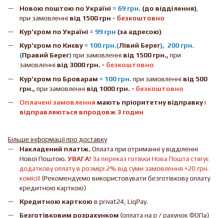
Новою поштою
по Україні
= 69 грн.
(до відділення)
,
при замовленні
від 1500 грн -
безкоштовно
Кур'єром по Україні
= 99 грн
(за адресою)
Кур'єром по Києву
= 100 грн.(
Лівий Берег
), 200 грн.
(
Правий Берег
)
при замовленні
від 1500 грн.,
при
замовленні
від 3000 грн. -
безкоштовно
Кур'єром по Броварам
= 100 грн.
при замовленні
від
500
грн.,
при замовленні
від 1000 грн. -
безкоштовно
Оплачені замовлення
мають пріоритетну відправку
і
відправляються впродовж 3 годин
Більше інформації про доставку
Накладений платіж.
Оплата при отриманні у відділенні
Нової Поштою.
УВАГА!
За переказ готівки Нова Пошта стягує
додаткову оплату в розмірі 2% від суми замовлення +20 грн.
комісії!
(Рекомендуємо використовувати безготівкову оплату
кредитною карткою)
Кредитною карткою
в privat24, LiqPay.
Безготівковим розрахунком
(оплата на р / рахунок ФОПа)