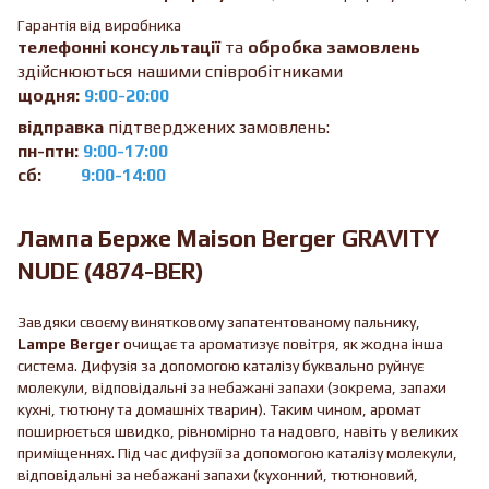
Гарантія від виробника
телефонні консультації
та
обробка замовлень
здійснюються нашими співробітниками
щодня:
9:00-20:00
відправка
підтверджених замовлень:
пн-птн:
9:00-17:00
сб:
9:00-14:00
Лампа Берже Maison Berger GRAVITY
NUDE (4874-BER)
Завдяки своєму винятковому запатентованому пальнику,
Lampe Berger
очищає та ароматизує повітря, як жодна інша
система. Дифузія за допомогою каталізу буквально руйнує
молекули, відповідальні за небажані запахи (зокрема, запахи
кухні, тютюну та домашніх тварин). Таким чином, аромат
поширюється швидко, рівномірно та надовго, навіть у великих
приміщеннях. Під час дифузії за допомогою каталізу молекули,
відповідальні за небажані запахи (кухонний, тютюновий,