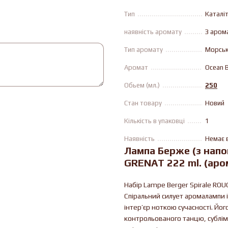
Тип
Каталі
наявність аромату
З аром
Тип аромату
Морськи
Аромат
Ocean 
Обьем (мл.)
250
Стан товару
Новий
Кількість в упаковці
1
Наявність
Немає 
Лампа Берже (з нап
GRENAT 222 ml. (ар
Набір Lampe Berger Spirale RO
Спіральний силует аромалампи 
інтер’єр ноткою сучасності. Йог
контрольованого танцю, сублі