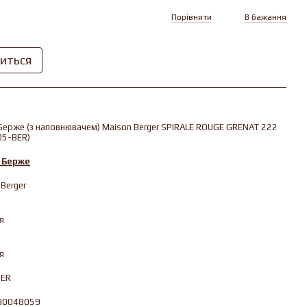
Порівняти
В бажання
виться
Берже (з наповнювачем) Maison Berger SPIRALE ROUGE GRENAT 222
05-BER)
 Берже
Berger
я
я
BER
90048059