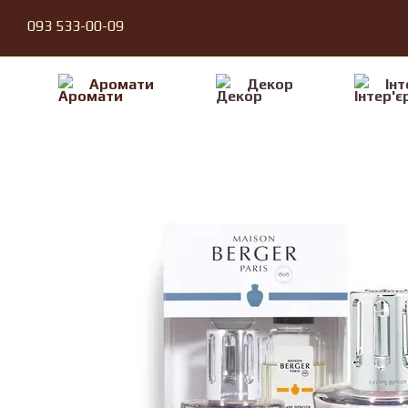
Перейти до основного контенту
093 533-00-09
Аромати
Декор
Iнт