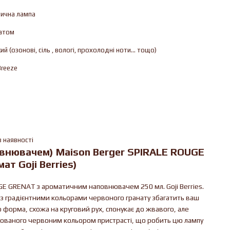
тична лампа
атом
й (озонові, cіль , вологі, прохолодні ноти... тощо)
Breeze
в наявності
овнювачем) Maison Berger SPIRALE ROUGE
омат
Goji Berries
)
UGE GRENAT з ароматичним наповнювачем 250 мл. Goji Berries.
із градієнтними кольорами червоного гранату збагатить ваш
о форма, схожа на круговий рух, спонукає до жвавого, але
мованого червоним кольором пристрасті, що робить цю лампу