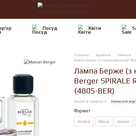
ер'єр
Посуд
Квiти
S
Головна
Аромати
Кімната
Лампа Берже (з наповнювачем) Mais
Лампа Берже (з
Berger SPIRALE 
(4805-BER)
Немає в наявності
Написати відг
Формат
Ambre
Bleue
Givree