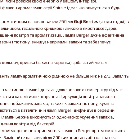
, який розсіює свою енергію у вашому інтер’єрі.
 флакон аромалампи серії Spirale ідеально вписується в будь-
 з ароматичним наповнювачем 250 мл
Goji Berries
(ягоди годжі) в
пальником, гасильною кришкою і лійкою в якості аксесуарів.
чищенні повітря та ароматизації. Лампа Berger дуже ефективна
тварин і тютюну, знищує неприємні запахи та забезпечує
о кольору, кришка (захисна коронка) сріблястий метал;
овніть лампу ароматичною рідиною не більше ніж на 2/3. Запаліть
ою частиною лампи і досягає дуже високих температур під час
вається каталітичне згоряння. Циркуляція повітря навколо
ення небажаних запахів, таких як запахи тютюну, кухні та
ститься в каталітичній лампі Berger, дифундує в середині
ції лампи Берже виконуються одночасно: усунення запахів,
ення повітря від бактерій.
мпи: якщо ви не користуєтеся лампою Berger протягом кількох
. Замінюйте пальник після 200 використань або раз на рік.