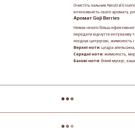
Очистіть пальник Neutral Esse
інтенсивність свого аромату, 
Аромат Goji Berries
Немає нічого більш ефективног
передати відчуття ентузіазму та
поєднує цитрусові, жимолость і
Верхні ноти
: цедра апельсина
Середні ноти
: жимолость, мор
Базові ноти
: білий мускус, ка