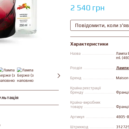
2 540 грн
Повідомити, коли з'я
Характеристики
Назва
Лампа 
ml. (48
Розділ
Лампи
Бренд
Maison 
Країна реєстрації
бренду
Франці
ультація
Країна-виробник
товару
Франці
Артикул
4805-
ю
Штрихкод
31272