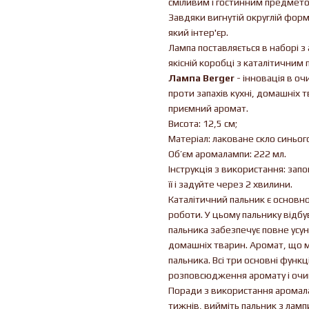
сміливим і гостинним предметом
Завдяки вигнутій округлій формі
який інтер'єр.
Лампа поставляється в наборі
якісній коробці з каталітичним 
Лампа Berger
- інновація в о
проти запахів кухні, домашніх 
приємний аромат.
Висота: 12,5 см;
Матеріал: лаковане скло синьог
Об’єм аромалампи: 222 мл.
Інструкція з використання: зап
її і задуйте через 2 хвилини.
Каталітичний пальник є основн
роботи. У цьому пальнику відбу
пальника забезпечує повне усун
домашніх тварин. Аромат, що мі
пальника. Всі три основні функ
розповсюдження аромату і очищ
Поради з використання аромала
тижнів, вийміть пальник з лампи