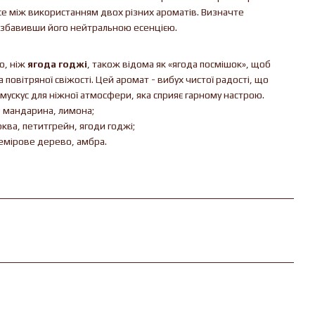
nce між використанням двох різних ароматів. Визначте
розбавивши його нейтральною есенцією.
о, ніж
ягода годжі
, також відома як «ягода посмішок», щоб
 повітряної свіжості. Цей аромат - вибух чистої радості, що
 мускус для ніжної атмосфери, яка сприяє гарному настрою.
, мандарина, лимона;
ква, петитгрейн, ягоди годжі;
шемірове дерево, амбра.