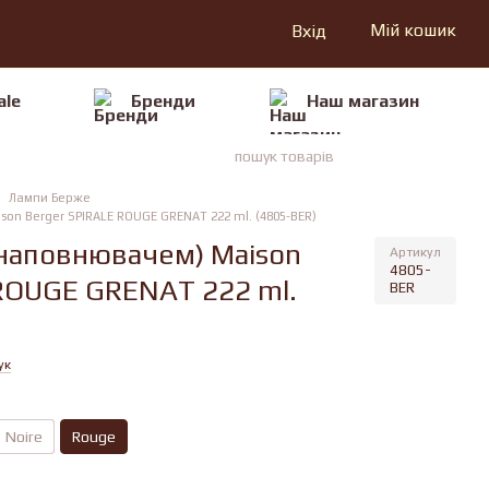
Мій кошик
Вхід
ale
Бренди
Наш магазин
Лампи Берже
on Berger SPIRALE ROUGE GRENAT 222 ml. (4805-BER)
 наповнювачем) Maison
Артикул
4805-
ROUGE GRENAT 222 ml.
BER
ук
Noire
Rouge