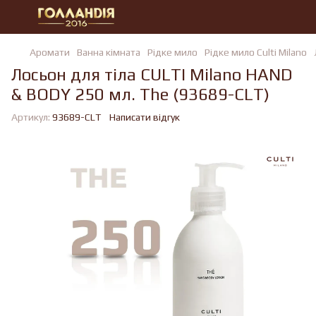
Аромати
Ванна кімната
Рідке мило
Рідке мило Culti Milano
Лосьон для тіла CULTI Milano HAND
& BODY 250 мл. The (93689-CLT)
Артикул:
93689-CLT
Написати відгук