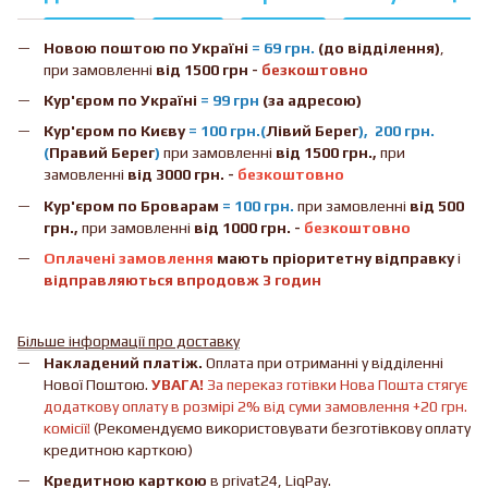
Новою поштою
по Україні
= 69 грн.
(до відділення)
,
при замовленні
від 1500 грн -
безкоштовно
Кур'єром по Україні
= 99 грн
(за адресою)
Кур'єром по Києву
= 100 грн.(
Лівий Берег
), 200 грн.
(
Правий Берег
)
при замовленні
від 1500 грн.,
при
замовленні
від 3000 грн. -
безкоштовно
Кур'єром по Броварам
= 100 грн.
при замовленні
від
500
грн.,
при замовленні
від 1000 грн. -
безкоштовно
Оплачені замовлення
мають пріоритетну відправку
і
відправляються впродовж 3 годин
Більше інформації про доставку
Накладений платіж.
Оплата при отриманні у відділенні
Нової Поштою.
УВАГА!
За переказ готівки Нова Пошта стягує
додаткову оплату в розмірі 2% від суми замовлення +20 грн.
комісії!
(Рекомендуємо використовувати безготівкову оплату
кредитною карткою)
Кредитною карткою
в privat24, LiqPay.