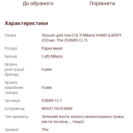
До обраного
Порівняти
Характеристики
Назва
Лосьон для тіла CULTI Milano HAND & BODY
250 мл. The (93689-CLT)
Розділ
Рідке мило
Бренд
Culti Milano
Країна
реєстрації
Італія
бренду
Країна-
виробник
Італія
товару
Артикул
93689-CLT
Штрихкод
8050714293689
Тип аромату
Зелений (ноти: волога свіжоскошена трава,
листя тютюну ... тощо)
Аромат
The