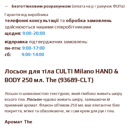
Безготівковим розрахунком
(оплата на р / рахунок ФОПа)
Гарантія від виробника
телефонні консультації
та
обробка замовлень
здійснюються нашими співробітниками
щодня:
9:00-20:00
відправка
підтверджених замовлень:
пн-птн:
9:00-17:00
сб:
9:00-14:00
Лосьон для тіла CULTI Milano HAND &
BODY 250 мл. The (93689-CLT)
Лосьон із шовковистою текстурою, який глибоко живить шкіру
всього тіла.
Лосьон
чудово живить шкіру, залишаючи їй
приємний аромат. Флакон об'ємом 250 мл. має елегантне біле
покриття, м'яке та обволікаюче, як і сам крем для рук і тіла.
Аромат The