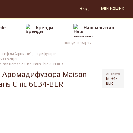
Мій кошик
Вхід
ale
Бренди
Наш магазин
Рефіли (аромати) для дифузорів
son Berger
n Berger 200 мл. Paris Chic 6034-BER
 Аромадифузора Maison
Артикул
6034-
aris Chic 6034-BER
BER