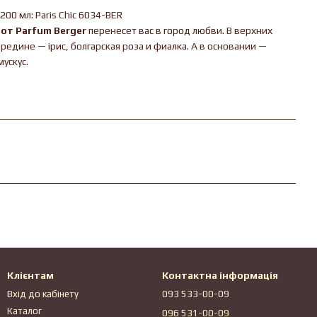
00 мл: Paris Chic 6034-BER
от Parfum Berger
перенесет вас в город любви. В верхних
ередине — ірис, болгарская роза и фиалка. А в основании —
мускус.
Клієнтам
Контактна інформація
Вхід до кабінету
093 533-00-09
Каталог
096 531-00-09