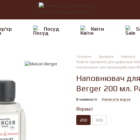
ер'єр
Посуд
Квiти
S
Головна
Аромати
Кімната
Рефіли (аромати) для дифузорів Mai
Наповнювач для Аромадифузора Maiso
Наповнювач для
Berger 200 мл. P
В наявності
Написати відгук
Формат
200
400