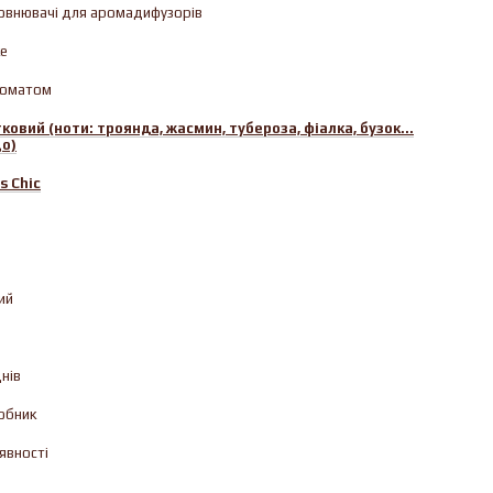
овнювачі для аромадифузорів
ке
роматом
тковий (ноти: троянда, жасмин, тубероза, фіалка, бузок...
о)
s Chic
ий
нів
обник
явності