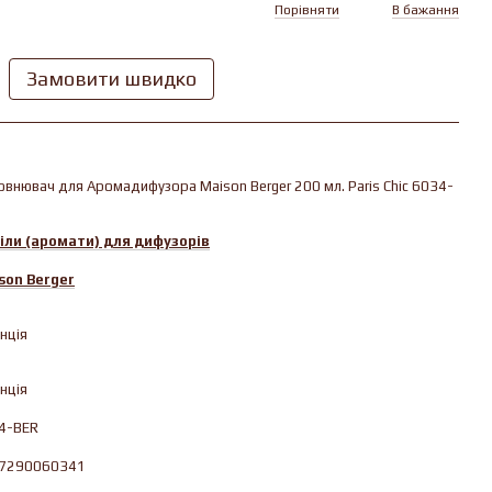
Порівняти
В бажання
Замовити швидко
овнювач для Аромадифузора Maison Berger 200 мл. Paris Chic 6034-
іли (аромати) для дифузорів
son Berger
нція
нція
4-BER
7290060341