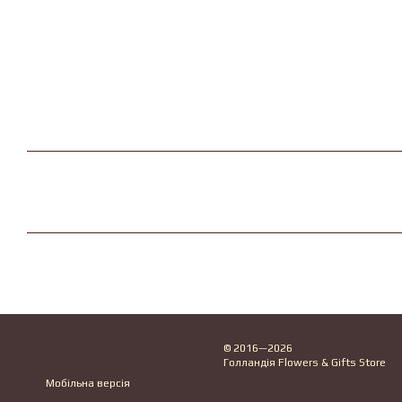
© 2016—2026
Голландія Flowers & Gifts Store
Мобільна версія