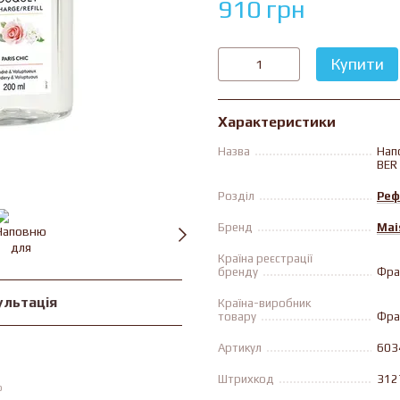
910 грн
Купити
Характеристики
Назва
Нап
BER
Розділ
Реф
Бренд
Mai
Країна реєстрації
бренду
Фра
ультація
Країна-виробник
товару
Фра
Артикул
603
Штрихкод
312
ю