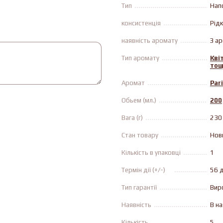
Тип
Нап
консистенція
Рiд
наявність аромату
З а
Тип аромату
Квi
тощ
Аромат
Pari
Обьем (мл.)
200
Вага (г)
230
Стан товару
Нов
Кількість в упаковці
1
Термін дії (+/-)
56 д
Тип гарантії
Вир
Наявність
В на
Кількість
5