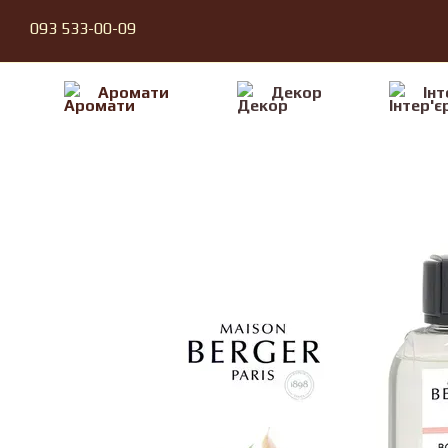
Перейти до основного контенту
093 533-00-09
Аромати
Декор
Iнт