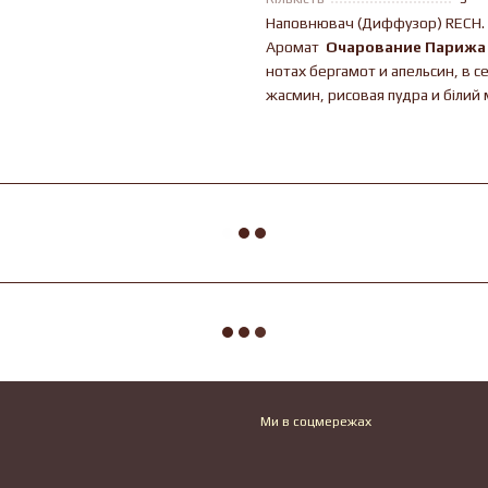
Наповнювач (Диффузор) RECH. 2
Аромат
Очарование Парижа 
нотах бергамот и апельсин, в с
жасмин, рисовая пудра и білий 
Ми в соцмережах